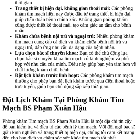
thời gian.
Trang thiết bị hiện đại, không gian thoải mái:
Các phòng
khám tim mạch hiện nay được đầu tư trang thiết bị hiện đại,
giúp chẩn đoán bệnh chính xác. Không gian phòng khám
cũng được thiết kế thoải mái, tạo cảm giác an tâm cho bệnh
nhân.
Khám chữa bệnh nội trú và ngoại trú:
Nhiều phòng khám
tim mạch cung cấp cả dịch vụ khám chữa bệnh nội trú và
ngoại trú, đáp ứng nhu cầu đa dạng của bệnh nhân.
Lựa chọn bác sĩ chuyên khoa:
Bạn có thể chủ động lựa
chọn bác sĩ chuyên khoa tim mạch có kinh nghiệm và phù
hợp với nhu cầu của mình. Điều này giúp bạn yên tâm hơn về
chất lượng khám chữa bệnh.
Đặt lịch khám trước linh hoạt:
Các phòng khám tim mạch
thường cho phép bạn đặt lịch khám trước qua điện thoại hoặc
trực tuyến, giúp bạn chủ động sắp xếp thời gian.
Đặt Lịch Khám Tại Phòng Khám Tim
Mạch BS Phạm Xuân Hậu
Phòng khám Tim mạch BS Phạm Xuân Hậu là một địa chỉ tin cậy
để bạn kiểm tra và điều trị các bệnh lý tim mạch. Với đội ngũ bác sĩ
giàu kinh nghiệm và trang thiết bị hiện đại, chúng tôi cam kết mang
đến cho bạn dịch vụ chăm sóc sức khỏe tim mạch tốt nhất.