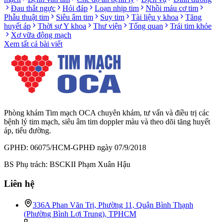
Đau thắt ngực
Hỏi đáp
Loạn nhịp tim
Nhồi máu cơ tim
Phẫu thuật tim
Siêu âm tim
Suy tim
Tài liệu y khoa
Tăng
huyết áp
Thời sự Y khoa
Thư viện
Tổng quan
Trái tim khỏe
Xơ vữa động mạch
Xem tất cả bài viết
Phòng khám Tim mạch OCA chuyên khám, tư vấn và điều trị các
bệnh lý tim mạch, siêu âm tim doppler màu và theo dõi tăng huyết
áp, tiểu đường.
GPHĐ: 06075/HCM-GPHĐ ngày 07/9/2018
BS Phụ trách: BSCKII Phạm Xuân Hậu
Liên hệ
336A Phan Văn Trị, Phường 11, Quận Bình Thạnh
(Phường Bình Lợi Trung), TPHCM