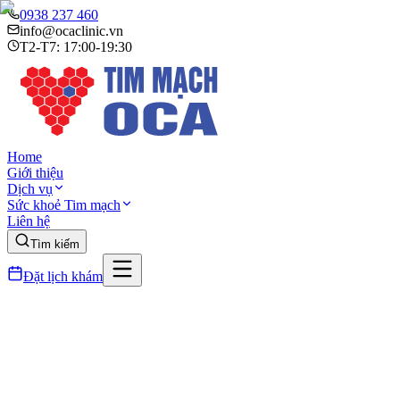
0938 237 460
info@ocaclinic.vn
T2-T7: 17:00-19:30
Home
Giới thiệu
Dịch vụ
Sức khoẻ Tim mạch
Liên hệ
Tìm kiếm
Đặt lịch khám