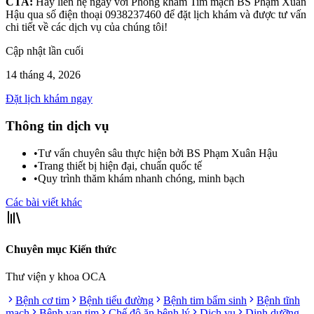
CTA:
Hãy liên hệ ngay với Phòng khám Tim mạch BS Phạm Xuân
Hậu qua số điện thoại 0938237460 để đặt lịch khám và được tư vấn
chi tiết về các dịch vụ của chúng tôi!
Cập nhật lần cuối
14 tháng 4, 2026
Đặt lịch khám ngay
Thông tin dịch vụ
•
Tư vấn chuyên sâu thực hiện bởi BS Phạm Xuân Hậu
•
Trang thiết bị hiện đại, chuẩn quốc tế
•
Quy trình thăm khám nhanh chóng, minh bạch
Các bài viết khác
Chuyên mục Kiến thức
Thư viện y khoa OCA
Bệnh cơ tim
Bệnh tiểu đường
Bệnh tim bẩm sinh
Bệnh tĩnh
mạch
Bệnh van tim
Chế độ ăn bệnh lý
Dịch vụ
Dinh dưỡng