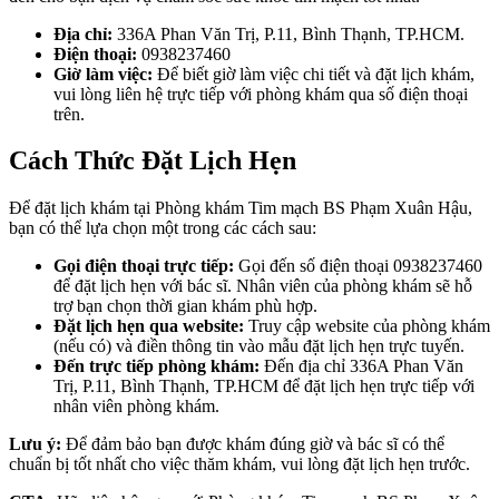
Địa chỉ:
336A Phan Văn Trị, P.11, Bình Thạnh, TP.HCM.
Điện thoại:
0938237460
Giờ làm việc:
Để biết giờ làm việc chi tiết và đặt lịch khám,
vui lòng liên hệ trực tiếp với phòng khám qua số điện thoại
trên.
Cách Thức Đặt Lịch Hẹn
Để đặt lịch khám tại Phòng khám Tim mạch BS Phạm Xuân Hậu,
bạn có thể lựa chọn một trong các cách sau:
Gọi điện thoại trực tiếp:
Gọi đến số điện thoại 0938237460
để đặt lịch hẹn với bác sĩ. Nhân viên của phòng khám sẽ hỗ
trợ bạn chọn thời gian khám phù hợp.
Đặt lịch hẹn qua website:
Truy cập website của phòng khám
(nếu có) và điền thông tin vào mẫu đặt lịch hẹn trực tuyến.
Đến trực tiếp phòng khám:
Đến địa chỉ 336A Phan Văn
Trị, P.11, Bình Thạnh, TP.HCM để đặt lịch hẹn trực tiếp với
nhân viên phòng khám.
Lưu ý:
Để đảm bảo bạn được khám đúng giờ và bác sĩ có thể
chuẩn bị tốt nhất cho việc thăm khám, vui lòng đặt lịch hẹn trước.