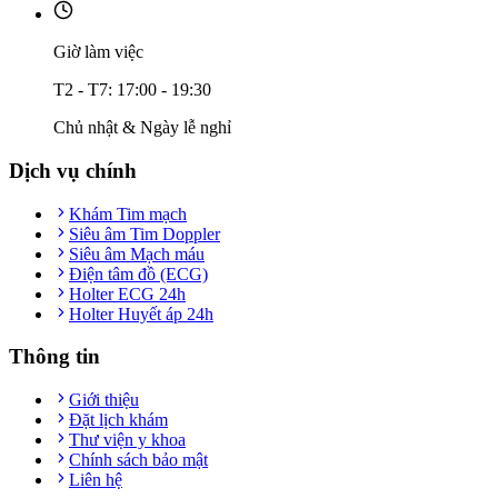
Giờ làm việc
T2 - T7: 17:00 - 19:30
Chủ nhật & Ngày lễ nghỉ
Dịch vụ chính
Khám Tim mạch
Siêu âm Tim Doppler
Siêu âm Mạch máu
Điện tâm đồ (ECG)
Holter ECG 24h
Holter Huyết áp 24h
Thông tin
Giới thiệu
Đặt lịch khám
Thư viện y khoa
Chính sách bảo mật
Liên hệ