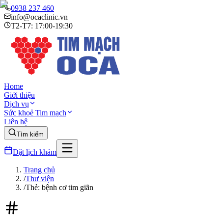
0938 237 460
info@ocaclinic.vn
T2-T7: 17:00-19:30
Home
Giới thiệu
Dịch vụ
Sức khoẻ Tim mạch
Liên hệ
Tìm kiếm
Đặt lịch khám
Trang chủ
/
Thư viện
/
Thẻ: bệnh cơ tim giãn