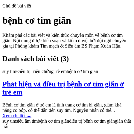
Chủ đề bài viết
bệnh cơ tim giãn
Khám phá các bài viết và kiến thức chuyên môn về
bệnh cơ tim
giãn
. Nội dung được biên soạn và kiểm duyệt bởi đội ngũ chuyên
gia tại Phòng khám Tim mạch & Siêu âm BS Phạm Xuân Hậu.
Danh sách bài viết (
3
)
suy tim
Điều trị
Triệu chứng
Trẻ em
bệnh cơ tim giãn
Phát hiện và điều trị bệnh cơ tim giãn ở
trẻ em
Bệnh cơ tim giãn ở trẻ em là tình trạng cơ tim bị giãn, giảm khả
năng co bóp, có thể dẫn đến suy tim. Nguyên nhân có thể...
Xem chi tiết
→
suy tim
siêu âm tim
bệnh cơ tim giãn
điều trị bệnh cơ tim giãn
giãn thất
trái