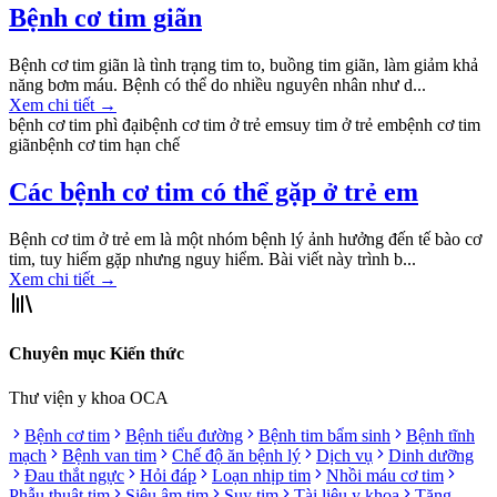
Bệnh cơ tim giãn
Bệnh cơ tim giãn là tình trạng tim to, buồng tim giãn, làm giảm khả
năng bơm máu. Bệnh có thể do nhiều nguyên nhân như d...
Xem chi tiết
→
bệnh cơ tim phì đại
bệnh cơ tim ở trẻ em
suy tim ở trẻ em
bệnh cơ tim
giãn
bệnh cơ tim hạn chế
Các bệnh cơ tim có thể gặp ở trẻ em
Bệnh cơ tim ở trẻ em là một nhóm bệnh lý ảnh hưởng đến tế bào cơ
tim, tuy hiếm gặp nhưng nguy hiểm. Bài viết này trình b...
Xem chi tiết
→
Chuyên mục Kiến thức
Thư viện y khoa OCA
Bệnh cơ tim
Bệnh tiểu đường
Bệnh tim bẩm sinh
Bệnh tĩnh
mạch
Bệnh van tim
Chế độ ăn bệnh lý
Dịch vụ
Dinh dưỡng
Đau thắt ngực
Hỏi đáp
Loạn nhịp tim
Nhồi máu cơ tim
Phẫu thuật tim
Siêu âm tim
Suy tim
Tài liệu y khoa
Tăng