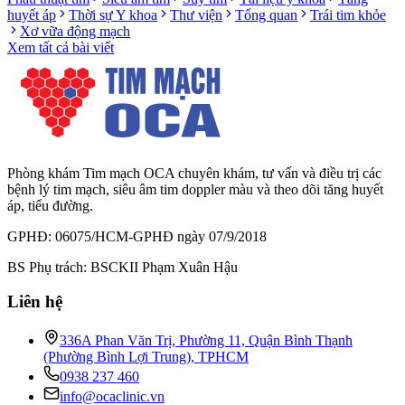
huyết áp
Thời sự Y khoa
Thư viện
Tổng quan
Trái tim khỏe
Xơ vữa động mạch
Xem tất cả bài viết
Phòng khám Tim mạch OCA chuyên khám, tư vấn và điều trị các
bệnh lý tim mạch, siêu âm tim doppler màu và theo dõi tăng huyết
áp, tiểu đường.
GPHĐ: 06075/HCM-GPHĐ ngày 07/9/2018
BS Phụ trách: BSCKII Phạm Xuân Hậu
Liên hệ
336A Phan Văn Trị, Phường 11, Quận Bình Thạnh
(Phường Bình Lợi Trung), TPHCM
0938 237 460
info@ocaclinic.vn