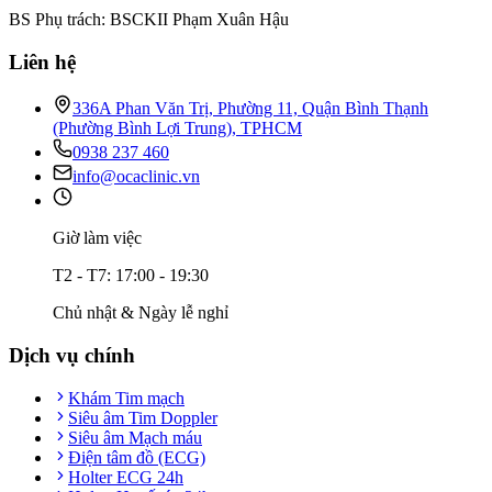
BS Phụ trách: BSCKII Phạm Xuân Hậu
Liên hệ
336A Phan Văn Trị, Phường 11, Quận Bình Thạnh
(Phường Bình Lợi Trung), TPHCM
0938 237 460
info@ocaclinic.vn
Giờ làm việc
T2 - T7: 17:00 - 19:30
Chủ nhật & Ngày lễ nghỉ
Dịch vụ chính
Khám Tim mạch
Siêu âm Tim Doppler
Siêu âm Mạch máu
Điện tâm đồ (ECG)
Holter ECG 24h