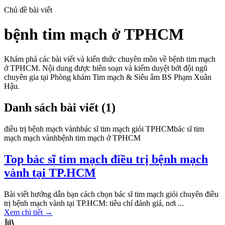
Chủ đề bài viết
bệnh tim mạch ở TPHCM
Khám phá các bài viết và kiến thức chuyên môn về
bệnh tim mạch
ở TPHCM
. Nội dung được biên soạn và kiểm duyệt bởi đội ngũ
chuyên gia tại Phòng khám Tim mạch & Siêu âm BS Phạm Xuân
Hậu.
Danh sách bài viết (
1
)
điều trị bệnh mạch vành
bác sĩ tim mạch giỏi TPHCM
bác sĩ tim
mạch mạch vành
bệnh tim mạch ở TPHCM
Top bác sĩ tim mạch điều trị bệnh mạch
vành tại TP.HCM
Bài viết hướng dẫn bạn cách chọn bác sĩ tim mạch giỏi chuyên điều
trị bệnh mạch vành tại TP.HCM: tiêu chí đánh giá, nơi ...
Xem chi tiết
→