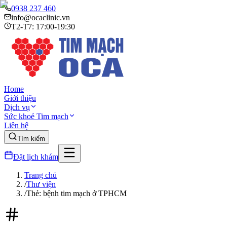
0938 237 460
info@ocaclinic.vn
T2-T7: 17:00-19:30
Home
Giới thiệu
Dịch vụ
Sức khoẻ Tim mạch
Liên hệ
Tìm kiếm
Đặt lịch khám
Trang chủ
/
Thư viện
/
Thẻ: bệnh tim mạch ở TPHCM