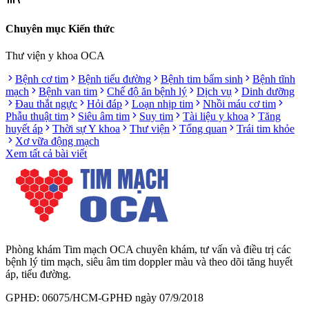
Chuyên mục Kiến thức
Thư viện y khoa OCA
Bệnh cơ tim
Bệnh tiểu đường
Bệnh tim bẩm sinh
Bệnh tĩnh
mạch
Bệnh van tim
Chế độ ăn bệnh lý
Dịch vụ
Dinh dưỡng
Đau thắt ngực
Hỏi đáp
Loạn nhịp tim
Nhồi máu cơ tim
Phẫu thuật tim
Siêu âm tim
Suy tim
Tài liệu y khoa
Tăng
huyết áp
Thời sự Y khoa
Thư viện
Tổng quan
Trái tim khỏe
Xơ vữa động mạch
Xem tất cả bài viết
Phòng khám Tim mạch OCA chuyên khám, tư vấn và điều trị các
bệnh lý tim mạch, siêu âm tim doppler màu và theo dõi tăng huyết
áp, tiểu đường.
GPHĐ: 06075/HCM-GPHĐ ngày 07/9/2018