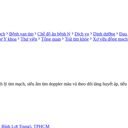
ạch
Bệnh van tim
Chế độ ăn bệnh lý
Dịch vụ
Dinh dưỡng
Đau 
sự Y khoa
Thư viện
Tổng quan
Trái tim khỏe
Xơ vữa động mạch
ý tim mạch, siêu âm tim doppler màu và theo dõi tăng huyết áp, tiểu
g Bình Lợi Trung), TPHCM