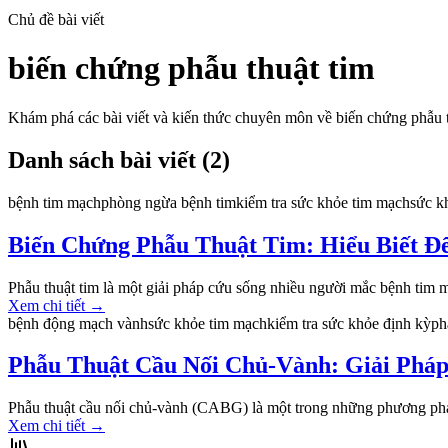
Chủ đề bài viết
biến chứng phẫu thuật tim
Khám phá các bài viết và kiến thức chuyên môn về
biến chứng phẫu 
Danh sách bài viết (
2
)
bệnh tim mạch
phòng ngừa bệnh tim
kiểm tra sức khỏe tim mạch
sức k
Biến Chứng Phẫu Thuật Tim: Hiểu Biết Đ
Phẫu thuật tim là một giải pháp cứu sống nhiều người mắc bệnh tim m
Xem chi tiết
→
bệnh động mạch vành
sức khỏe tim mạch
kiểm tra sức khỏe định kỳ
ph
Phẫu Thuật Cầu Nối Chủ-Vành: Giải Phá
Phẫu thuật cầu nối chủ-vành (CABG) là một trong những phương pháp
Xem chi tiết
→