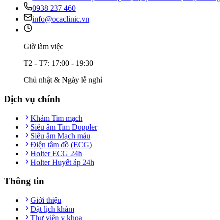
0938 237 460
info@ocaclinic.vn
Giờ làm việc
T2 - T7: 17:00 - 19:30
Chủ nhật & Ngày lễ nghỉ
Dịch vụ chính
Khám Tim mạch
Siêu âm Tim Doppler
Siêu âm Mạch máu
Điện tâm đồ (ECG)
Holter ECG 24h
Holter Huyết áp 24h
Thông tin
Giới thiệu
Đặt lịch khám
Thư viện y khoa