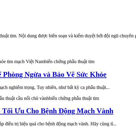
thuật tim
. Nội dung được biên soạn và kiểm duyệt bởi đội ngũ chuyê
hỏe tim mạch Việt Nam
biến chứng phẫu thuật tim
ể Phòng Ngừa và Bảo Vệ Sức Khỏe
ạch nghiêm trọng. Tuy nhiên, như bất kỳ ca phẫu thuật...
ẫu thuật cầu nối chủ vành
biến chứng phẫu thuật tim
p Tối Ưu Cho Bệnh Động Mạch Vành
 điều trị hiệu quả cho bệnh động mạch vành. Hãy cùng tì...