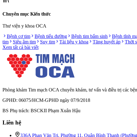
Chuyên mục Kiến thức
Thư viện y khoa OCA
Bệnh cơ tim
Bệnh tiểu đường
Bệnh tim bẩm sinh
Bệnh tĩnh m
tim
Siêu âm tim
Suy tim
Tài liệu y khoa
Tăng huyết áp
Thời 
Xem tất cả bài viết
Phòng khám Tim mạch OCA chuyên khám, tư vấn và điều trị các bệnh l
GPHĐ: 06075/HCM-GPHĐ ngày 07/9/2018
BS Phụ trách: BSCKII Phạm Xuân Hậu
Liên hệ
336A Phan Văn Trị, Phường 11, Quận Bình Thạnh (Phườn