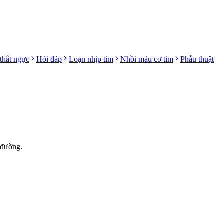
thắt ngực
Hỏi đáp
Loạn nhịp tim
Nhồi máu cơ tim
Phẫu thuật
 đường.