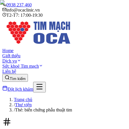
0938 237 460
info@ocaclinic.vn
T2-T7: 17:00-19:30
Home
Giới thiệu
Dịch vụ
Sức khoẻ Tim mạch
Liên hệ
Tìm kiếm
Đặt lịch khám
Trang chủ
/
Thư viện
/
Thẻ: biến chứng phẫu thuật tim