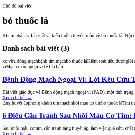
Chủ đề bài viết
bỏ thuốc lá
Khám phá các bài viết và kiến thức chuyên môn về
bỏ thuốc lá
. Nội 
Danh sách bài viết (
3
)
xơ vữa đông mạch
bệnh tim mạch
bỏ thuốc lá
Kiểm soát tiểu đường
lối
vi
Mạch máu ngoại vi
Tê bì chân
Bệnh Động Mạch Ngoại Vi: Lời Kêu Cứu
Bài viết giáo dục về Bệnh động mạch ngoại vi (PAD), một tình trạng
Xem chi tiết
→
tăng huyết áp
phòng khám tim mạch
nhồi máu cơ tim
bỏ thuốc lá
Tim m
6 Điều Cần Tránh Sau Nhồi Máu Cơ Tim:
Sau nhồi máu cơ tim, cần tránh tăng huyết áp, làm việc quá sức, chất kíc
Xem chi tiết
→