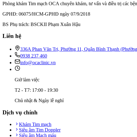
Phòng khám Tim mạch OCA chuyên khám, tư vấn và điều trị các bệnh l
GPHĐ: 06075/HCM-GPHĐ ngày 07/9/2018
BS Phụ trách: BSCKII Phạm Xuân Hậu
Liên hệ
336A Phan Văn Trị, Phường 11, Quận Bình Thạnh (Phườn
0938 237 460
info@ocaclinic.vn
Giờ làm việc
T2 - T7: 17:00 - 19:30
Chủ nhật & Ngày lễ nghỉ
Dịch vụ chính
Khám Tim mạch
Siêu âm Tim Doppler
Siêu âm Mạch máu