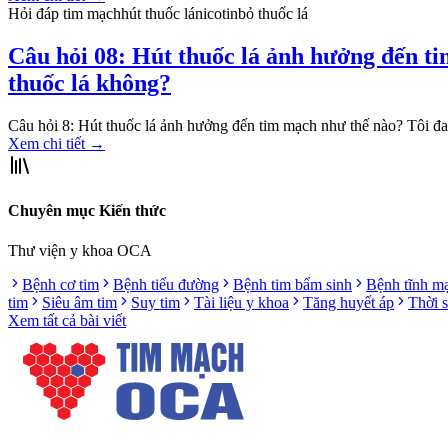
Hỏi đáp tim mạch
hút thuốc lá
nicotin
bỏ thuốc lá
Câu hỏi 08: Hút thuốc lá ảnh hưởng đến t
thuốc lá không?
Câu hỏi 8: Hút thuốc lá ảnh hưởng đến tim mạch như thế nào? Tôi đa
Xem chi tiết
→
Chuyên mục Kiến thức
Thư viện y khoa OCA
Bệnh cơ tim
Bệnh tiểu đường
Bệnh tim bẩm sinh
Bệnh tĩnh m
tim
Siêu âm tim
Suy tim
Tài liệu y khoa
Tăng huyết áp
Thời 
Xem tất cả bài viết