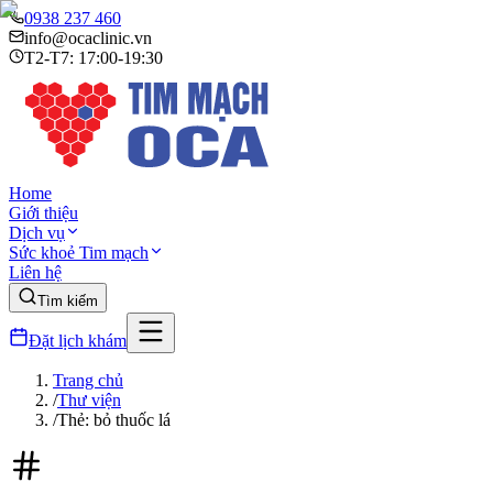
0938 237 460
info@ocaclinic.vn
T2-T7: 17:00-19:30
Home
Giới thiệu
Dịch vụ
Sức khoẻ Tim mạch
Liên hệ
Tìm kiếm
Đặt lịch khám
Trang chủ
/
Thư viện
/
Thẻ: bỏ thuốc lá