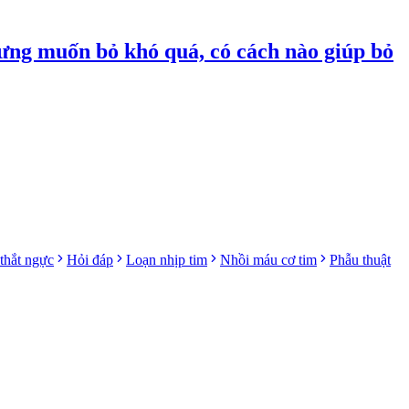
ưng muốn bỏ khó quá, có cách nào giúp bỏ
thắt ngực
Hỏi đáp
Loạn nhịp tim
Nhồi máu cơ tim
Phẫu thuật