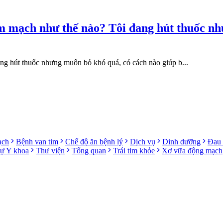
im mạch như thế nào? Tôi đang hút thuốc nh
ng hút thuốc nhưng muốn bỏ khó quá, có cách nào giúp b...
ạch
Bệnh van tim
Chế độ ăn bệnh lý
Dịch vụ
Dinh dưỡng
Đau 
sự Y khoa
Thư viện
Tổng quan
Trái tim khỏe
Xơ vữa động mạch