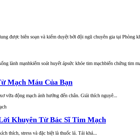
dung được biên soạn và kiểm duyệt bởi đội ngũ chuyên gia tại Phò
 sống lành mạnh
kiểm soát huyết áp
sức khỏe tim mạch
biến chứng tim m
 Từ Mạch Máu Của Bạn
 xơ vữa động mạch ảnh hưởng đến chân. Giải thích nguyê...
ạch
 Lời Khuyên Từ Bác Sĩ Tim Mạch
h thích, stress và đặc biệt là thuốc lá. Tái khá...