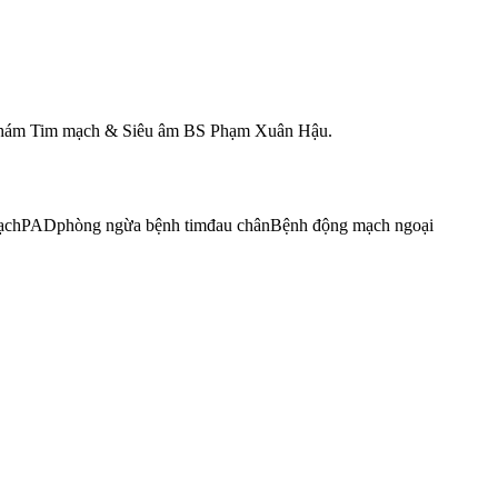
ng khám Tim mạch & Siêu âm BS Phạm Xuân Hậu.
ạch
PAD
phòng ngừa bệnh tim
đau chân
Bệnh động mạch ngoại