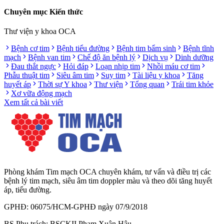
Chuyên mục Kiến thức
Thư viện y khoa OCA
Bệnh cơ tim
Bệnh tiểu đường
Bệnh tim bẩm sinh
Bệnh tĩnh
mạch
Bệnh van tim
Chế độ ăn bệnh lý
Dịch vụ
Dinh dưỡng
Đau thắt ngực
Hỏi đáp
Loạn nhịp tim
Nhồi máu cơ tim
Phẫu thuật tim
Siêu âm tim
Suy tim
Tài liệu y khoa
Tăng
huyết áp
Thời sự Y khoa
Thư viện
Tổng quan
Trái tim khỏe
Xơ vữa động mạch
Xem tất cả bài viết
Phòng khám Tim mạch OCA chuyên khám, tư vấn và điều trị các
bệnh lý tim mạch, siêu âm tim doppler màu và theo dõi tăng huyết
áp, tiểu đường.
GPHĐ: 06075/HCM-GPHĐ ngày 07/9/2018
BS Phụ trách: BSCKII Phạm Xuân Hậu