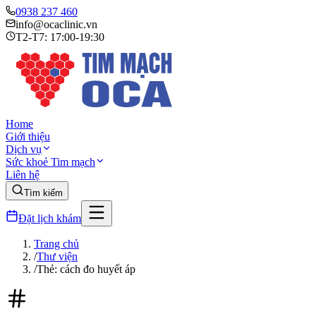
0938 237 460
info@ocaclinic.vn
T2-T7: 17:00-19:30
Home
Giới thiệu
Dịch vụ
Sức khoẻ Tim mạch
Liên hệ
Tìm kiếm
Đặt lịch khám
Trang chủ
/
Thư viện
/
Thẻ: cách đo huyết áp