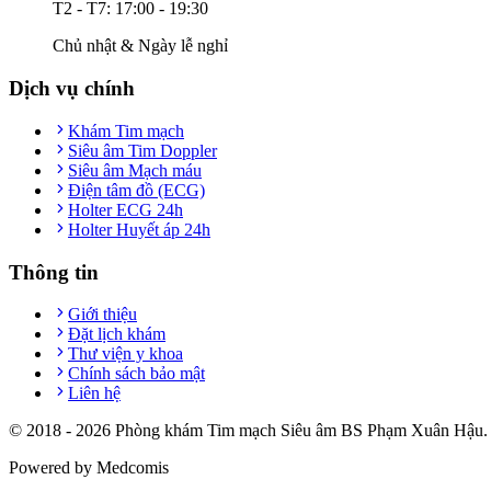
T2 - T7: 17:00 - 19:30
Chủ nhật & Ngày lễ nghỉ
Dịch vụ chính
Khám Tim mạch
Siêu âm Tim Doppler
Siêu âm Mạch máu
Điện tâm đồ (ECG)
Holter ECG 24h
Holter Huyết áp 24h
Thông tin
Giới thiệu
Đặt lịch khám
Thư viện y khoa
Chính sách bảo mật
Liên hệ
© 2018 -
2026
Phòng khám Tim mạch Siêu âm BS Phạm Xuân Hậu. T
Powered by Medcomis