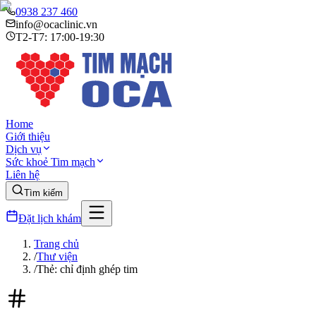
0938 237 460
info@ocaclinic.vn
T2-T7: 17:00-19:30
Home
Giới thiệu
Dịch vụ
Sức khoẻ Tim mạch
Liên hệ
Tìm kiếm
Đặt lịch khám
Trang chủ
/
Thư viện
/
Thẻ: chỉ định ghép tim