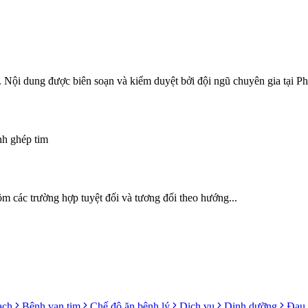
. Nội dung được biên soạn và kiểm duyệt bởi đội ngũ chuyên gia tạ
nh ghép tim
gồm các trường hợp tuyệt đối và tương đối theo hướng...
ạch
Bệnh van tim
Chế độ ăn bệnh lý
Dịch vụ
Dinh dưỡng
Đau 