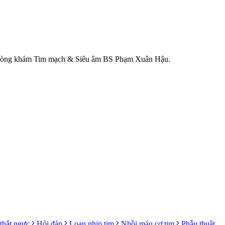
i Phòng khám Tim mạch & Siêu âm BS Phạm Xuân Hậu.
thắt ngực
Hỏi đáp
Loạn nhịp tim
Nhồi máu cơ tim
Phẫu thuật