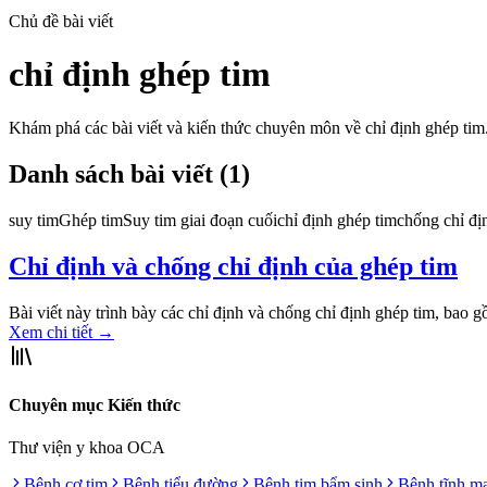
Chủ đề bài viết
chỉ định ghép tim
Khám phá các bài viết và kiến thức chuyên môn về
chỉ định ghép tim
Danh sách bài viết (
1
)
suy tim
Ghép tim
Suy tim giai đoạn cuối
chỉ định ghép tim
chống chỉ đị
Chỉ định và chống chỉ định của ghép tim
Bài viết này trình bày các chỉ định và chống chỉ định ghép tim, bao 
Xem chi tiết
→
Chuyên mục Kiến thức
Thư viện y khoa OCA
Bệnh cơ tim
Bệnh tiểu đường
Bệnh tim bẩm sinh
Bệnh tĩnh m