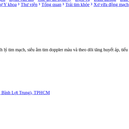
sự Y khoa
Thư viện
Tổng quan
Trái tim khỏe
Xơ vữa động mạch
ý tim mạch, siêu âm tim doppler màu và theo dõi tăng huyết áp, tiểu
g Bình Lợi Trung), TPHCM