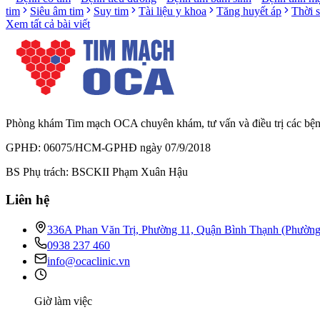
tim
Siêu âm tim
Suy tim
Tài liệu y khoa
Tăng huyết áp
Thời 
Xem tất cả bài viết
Phòng khám Tim mạch OCA chuyên khám, tư vấn và điều trị các bệnh l
GPHĐ: 06075/HCM-GPHĐ ngày 07/9/2018
BS Phụ trách: BSCKII Phạm Xuân Hậu
Liên hệ
336A Phan Văn Trị, Phường 11, Quận Bình Thạnh (Phườn
0938 237 460
info@ocaclinic.vn
Giờ làm việc