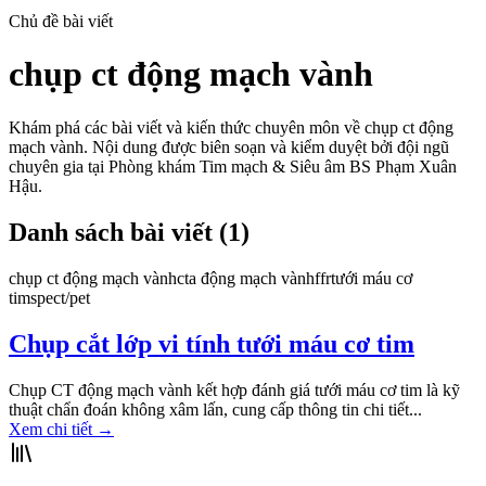
Chủ đề bài viết
chụp ct động mạch vành
Khám phá các bài viết và kiến thức chuyên môn về
chụp ct động
mạch vành
. Nội dung được biên soạn và kiểm duyệt bởi đội ngũ
chuyên gia tại Phòng khám Tim mạch & Siêu âm BS Phạm Xuân
Hậu.
Danh sách bài viết (
1
)
chụp ct động mạch vành
cta động mạch vành
ffr
tưới máu cơ
tim
spect/pet
Chụp cắt lớp vi tính tưới máu cơ tim
Chụp CT động mạch vành kết hợp đánh giá tưới máu cơ tim là kỹ
thuật chẩn đoán không xâm lấn, cung cấp thông tin chi tiết...
Xem chi tiết
→