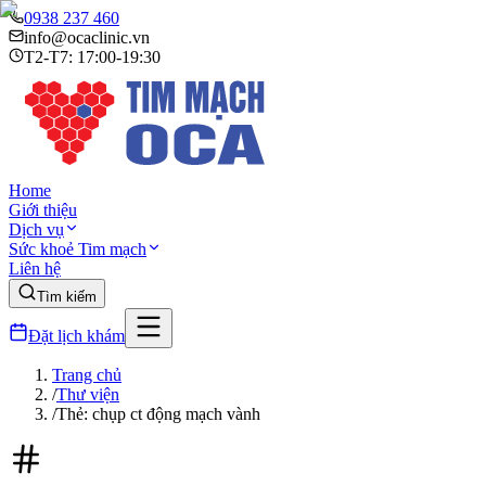
0938 237 460
info@ocaclinic.vn
T2-T7: 17:00-19:30
Home
Giới thiệu
Dịch vụ
Sức khoẻ Tim mạch
Liên hệ
Tìm kiếm
Đặt lịch khám
Trang chủ
/
Thư viện
/
Thẻ: chụp ct động mạch vành