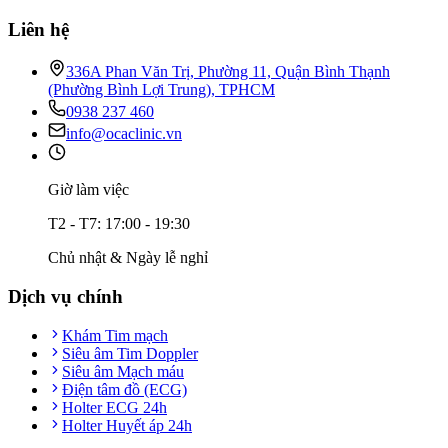
Liên hệ
336A Phan Văn Trị, Phường 11, Quận Bình Thạnh
(Phường Bình Lợi Trung), TPHCM
0938 237 460
info@ocaclinic.vn
Giờ làm việc
T2 - T7: 17:00 - 19:30
Chủ nhật & Ngày lễ nghỉ
Dịch vụ chính
Khám Tim mạch
Siêu âm Tim Doppler
Siêu âm Mạch máu
Điện tâm đồ (ECG)
Holter ECG 24h
Holter Huyết áp 24h