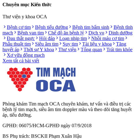
Chuyên mục Kiến thức
Thư viện y khoa OCA
Bệnh cơ tim
Bệnh tiểu đường
Bệnh tim bẩm sinh
Bệnh tĩnh
mạch
Bệnh van tim
Chế độ ăn bệnh lý
Dịch vụ
Dinh dưỡng
Đau thắt ngực
Hỏi đáp
Loạn nhịp tim
Nhồi máu cơ tim
Phẫu thuật tim
Siêu âm tim
Suy tim
Tài liệu y khoa
Tăng
huyết áp
Thời sự Y khoa
Thư viện
Tổng quan
Trái tim khỏe
Xơ vữa động mạch
Xem tất cả bài viết
Phòng khám Tim mạch OCA chuyên khám, tư vấn và điều trị các
bệnh lý tim mạch, siêu âm tim doppler màu và theo dõi tăng huyết
áp, tiểu đường.
GPHĐ: 06075/HCM-GPHĐ ngày 07/9/2018
BS Phụ trách: BSCKII Phạm Xuân Hậu