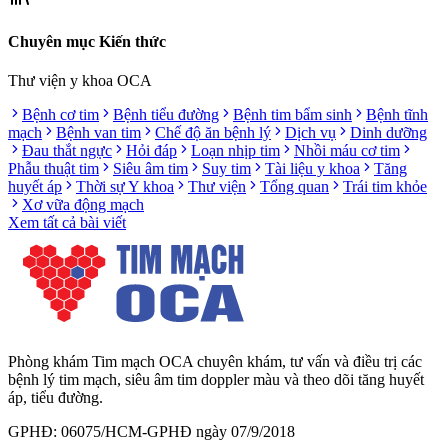
Chuyên mục Kiến thức
Thư viện y khoa OCA
Bệnh cơ tim
Bệnh tiểu đường
Bệnh tim bẩm sinh
Bệnh tĩnh
mạch
Bệnh van tim
Chế độ ăn bệnh lý
Dịch vụ
Dinh dưỡng
Đau thắt ngực
Hỏi đáp
Loạn nhịp tim
Nhồi máu cơ tim
Phẫu thuật tim
Siêu âm tim
Suy tim
Tài liệu y khoa
Tăng
huyết áp
Thời sự Y khoa
Thư viện
Tổng quan
Trái tim khỏe
Xơ vữa động mạch
Xem tất cả bài viết
Phòng khám Tim mạch OCA chuyên khám, tư vấn và điều trị các
bệnh lý tim mạch, siêu âm tim doppler màu và theo dõi tăng huyết
áp, tiểu đường.
GPHĐ: 06075/HCM-GPHĐ ngày 07/9/2018