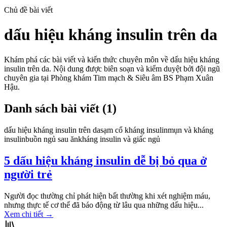
Chủ đề bài viết
dấu hiệu kháng insulin trên da
Khám phá các bài viết và kiến thức chuyên môn về
dấu hiệu kháng
insulin trên da
. Nội dung được biên soạn và kiểm duyệt bởi đội ngũ
chuyên gia tại Phòng khám Tim mạch & Siêu âm BS Phạm Xuân
Hậu.
Danh sách bài viết (
1
)
dấu hiệu kháng insulin trên da
sạm cổ kháng insulin
mụn và kháng
insulin
buồn ngủ sau ăn
kháng insulin và giấc ngủ
5 dấu hiệu kháng insulin dễ bị bỏ qua ở
người trẻ
Người đọc thường chỉ phát hiện bất thường khi xét nghiệm máu,
nhưng thực tế cơ thể đã báo động từ lâu qua những dấu hiệu...
Xem chi tiết
→