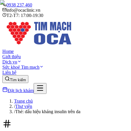
0938 237 460
info@ocaclinic.vn
T2-T7: 17:00-19:30
Home
Giới thiệu
Dịch vụ
Sức khoẻ Tim mạch
Liên hệ
Tìm kiếm
Đặt lịch khám
Trang chủ
/
Thư viện
/
Thẻ: dấu hiệu kháng insulin trên da