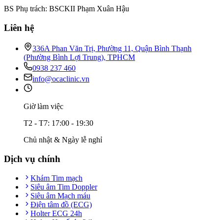
BS Phụ trách: BSCKII Phạm Xuân Hậu
Liên hệ
336A Phan Văn Trị, Phường 11, Quận Bình Thạnh
(Phường Bình Lợi Trung), TPHCM
0938 237 460
info@ocaclinic.vn
Giờ làm việc
T2 - T7: 17:00 - 19:30
Chủ nhật & Ngày lễ nghỉ
Dịch vụ chính
Khám Tim mạch
Siêu âm Tim Doppler
Siêu âm Mạch máu
Điện tâm đồ (ECG)
Holter ECG 24h