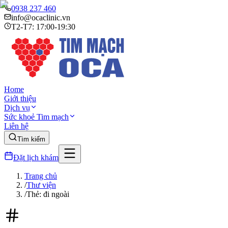
0938 237 460
info@ocaclinic.vn
T2-T7: 17:00-19:30
Home
Giới thiệu
Dịch vụ
Sức khoẻ Tim mạch
Liên hệ
Tìm kiếm
Đặt lịch khám
Trang chủ
/
Thư viện
/
Thẻ: đi ngoài