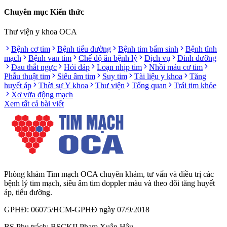
Chuyên mục Kiến thức
Thư viện y khoa OCA
Bệnh cơ tim
Bệnh tiểu đường
Bệnh tim bẩm sinh
Bệnh tĩnh
mạch
Bệnh van tim
Chế độ ăn bệnh lý
Dịch vụ
Dinh dưỡng
Đau thắt ngực
Hỏi đáp
Loạn nhịp tim
Nhồi máu cơ tim
Phẫu thuật tim
Siêu âm tim
Suy tim
Tài liệu y khoa
Tăng
huyết áp
Thời sự Y khoa
Thư viện
Tổng quan
Trái tim khỏe
Xơ vữa động mạch
Xem tất cả bài viết
Phòng khám Tim mạch OCA chuyên khám, tư vấn và điều trị các
bệnh lý tim mạch, siêu âm tim doppler màu và theo dõi tăng huyết
áp, tiểu đường.
GPHĐ: 06075/HCM-GPHĐ ngày 07/9/2018
BS Phụ trách: BSCKII Phạm Xuân Hậu