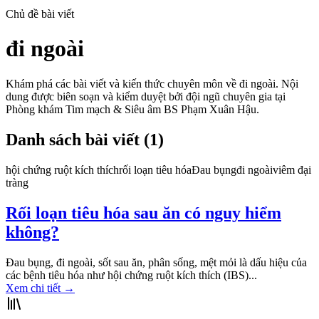
Chủ đề bài viết
đi ngoài
Khám phá các bài viết và kiến thức chuyên môn về
đi ngoài
. Nội
dung được biên soạn và kiểm duyệt bởi đội ngũ chuyên gia tại
Phòng khám Tim mạch & Siêu âm BS Phạm Xuân Hậu.
Danh sách bài viết (
1
)
hội chứng ruột kích thích
rối loạn tiêu hóa
Đau bụng
đi ngoài
viêm đại
tràng
Rối loạn tiêu hóa sau ăn có nguy hiểm
không?
Đau bụng, đi ngoài, sốt sau ăn, phân sống, mệt mỏi là dấu hiệu của
các bệnh tiêu hóa như hội chứng ruột kích thích (IBS)...
Xem chi tiết
→