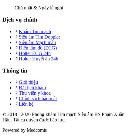
Chủ nhật & Ngày lễ nghỉ
Dịch vụ chính
Khám Tim mạch
Siêu âm Tim Doppler
Siêu âm Mạch máu
Điện tâm đồ (ECG)
Holter ECG 24h
Holter Huyết áp 24h
Thông tin
Giới thiệu
Đặt lịch khám
Thư viện y khoa
Chính sách bảo mật
Liên hệ
© 2018 -
2026
Phòng khám Tim mạch Siêu âm BS Phạm Xuân
Hậu. Tất cả quyền được bảo lưu.
Powered by Medcomis