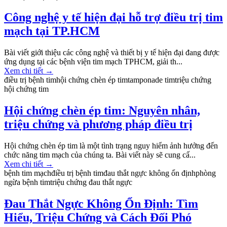
Công nghệ y tế hiện đại hỗ trợ điều trị tim
mạch tại TP.HCM
Bài viết giới thiệu các công nghệ và thiết bị y tế hiện đại đang được
ứng dụng tại các bệnh viện tim mạch TPHCM, giải th...
Xem chi tiết
→
điều trị bệnh tim
hội chứng chèn ép tim
tamponade tim
triệu chứng
hội chứng tim
Hội chứng chèn ép tim: Nguyên nhân,
triệu chứng và phương pháp điều trị
Hội chứng chèn ép tim là một tình trạng nguy hiểm ảnh hưởng đến
chức năng tim mạch của chúng ta. Bài viết này sẽ cung cấ...
Xem chi tiết
→
bệnh tim mạch
điều trị bệnh tim
đau thắt ngực không ổn định
phòng
ngừa bệnh tim
triệu chứng đau thắt ngực
Đau Thắt Ngực Không Ổn Định: Tìm
Hiểu, Triệu Chứng và Cách Đối Phó