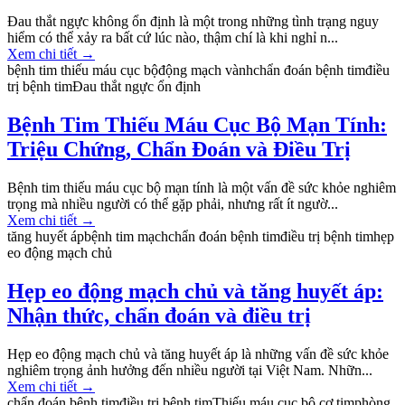
Đau thắt ngực không ổn định là một trong những tình trạng nguy
hiểm có thể xảy ra bất cứ lúc nào, thậm chí là khi nghỉ n...
Xem chi tiết
→
bệnh tim thiếu máu cục bộ
động mạch vành
chẩn đoán bệnh tim
điều
trị bệnh tim
Đau thắt ngực ổn định
Bệnh Tim Thiếu Máu Cục Bộ Mạn Tính:
Triệu Chứng, Chẩn Đoán và Điều Trị
Bệnh tim thiếu máu cục bộ mạn tính là một vấn đề sức khỏe nghiêm
trọng mà nhiều người có thể gặp phải, nhưng rất ít ngườ...
Xem chi tiết
→
tăng huyết áp
bệnh tim mạch
chẩn đoán bệnh tim
điều trị bệnh tim
hẹp
eo động mạch chủ
Hẹp eo động mạch chủ và tăng huyết áp:
Nhận thức, chẩn đoán và điều trị
Hẹp eo động mạch chủ và tăng huyết áp là những vấn đề sức khỏe
nghiêm trọng ảnh hưởng đến nhiều người tại Việt Nam. Nhữn...
Xem chi tiết
→
chẩn đoán bệnh tim
điều trị bệnh tim
Thiếu máu cục bộ cơ tim
phòng