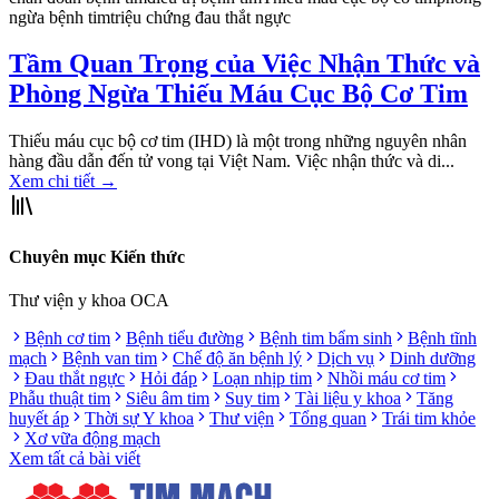
ngừa bệnh tim
triệu chứng đau thắt ngực
Tầm Quan Trọng của Việc Nhận Thức và
Phòng Ngừa Thiếu Máu Cục Bộ Cơ Tim
Thiếu máu cục bộ cơ tim (IHD) là một trong những nguyên nhân
hàng đầu dẫn đến tử vong tại Việt Nam. Việc nhận thức và di...
Xem chi tiết
→
Chuyên mục Kiến thức
Thư viện y khoa OCA
Bệnh cơ tim
Bệnh tiểu đường
Bệnh tim bẩm sinh
Bệnh tĩnh
mạch
Bệnh van tim
Chế độ ăn bệnh lý
Dịch vụ
Dinh dưỡng
Đau thắt ngực
Hỏi đáp
Loạn nhịp tim
Nhồi máu cơ tim
Phẫu thuật tim
Siêu âm tim
Suy tim
Tài liệu y khoa
Tăng
huyết áp
Thời sự Y khoa
Thư viện
Tổng quan
Trái tim khỏe
Xơ vữa động mạch
Xem tất cả bài viết