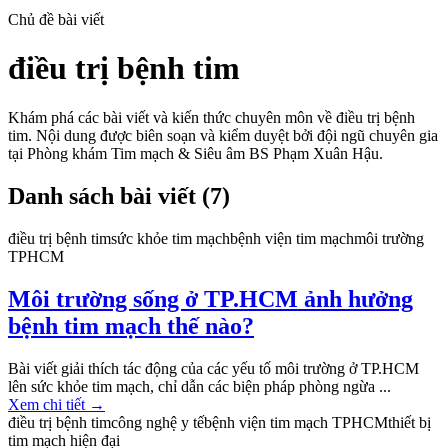
Chủ đề bài viết
điều trị bệnh tim
Khám phá các bài viết và kiến thức chuyên môn về
điều trị bệnh
tim
. Nội dung được biên soạn và kiểm duyệt bởi đội ngũ chuyên gia
tại Phòng khám Tim mạch & Siêu âm BS Phạm Xuân Hậu.
Danh sách bài viết (
7
)
điều trị bệnh tim
sức khỏe tim mạch
bệnh viện tim mạch
môi trường
TPHCM
Môi trường sống ở TP.HCM ảnh hưởng
bệnh tim mạch thế nào?
Bài viết giải thích tác động của các yếu tố môi trường ở TP.HCM
lên sức khỏe tim mạch, chỉ dẫn các biện pháp phòng ngừa ...
Xem chi tiết
→
điều trị bệnh tim
công nghệ y tế
bệnh viện tim mạch TPHCM
thiết bị
tim mạch hiện đại