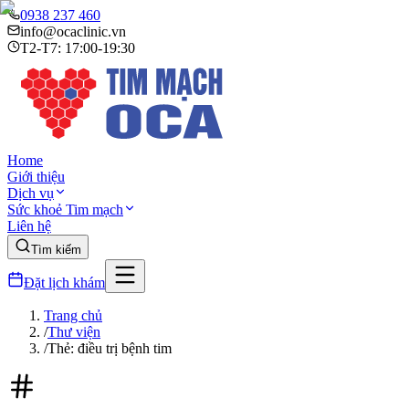
0938 237 460
info@ocaclinic.vn
T2-T7: 17:00-19:30
Home
Giới thiệu
Dịch vụ
Sức khoẻ Tim mạch
Liên hệ
Tìm kiếm
Đặt lịch khám
Trang chủ
/
Thư viện
/
Thẻ: điều trị bệnh tim