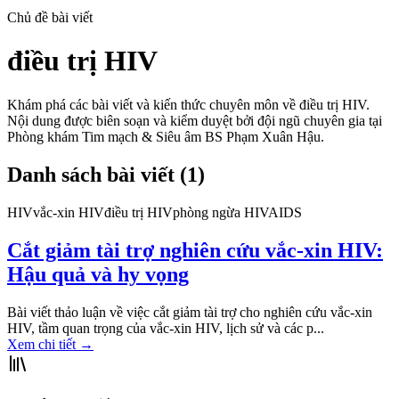
Chủ đề bài viết
điều trị HIV
Khám phá các bài viết và kiến thức chuyên môn về
điều trị HIV
.
Nội dung được biên soạn và kiểm duyệt bởi đội ngũ chuyên gia tại
Phòng khám Tim mạch & Siêu âm BS Phạm Xuân Hậu.
Danh sách bài viết (
1
)
HIV
vắc-xin HIV
điều trị HIV
phòng ngừa HIV
AIDS
Cắt giảm tài trợ nghiên cứu vắc-xin HIV:
Hậu quả và hy vọng
Bài viết thảo luận về việc cắt giảm tài trợ cho nghiên cứu vắc-xin
HIV, tầm quan trọng của vắc-xin HIV, lịch sử và các p...
Xem chi tiết
→