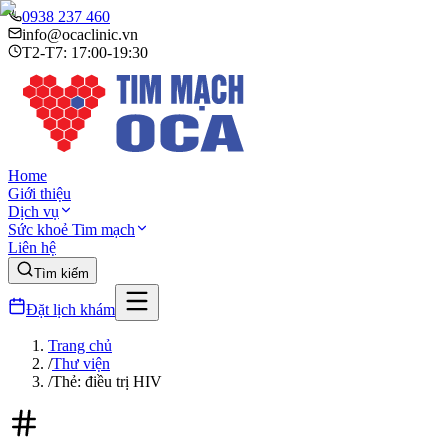
0938 237 460
info@ocaclinic.vn
T2-T7: 17:00-19:30
Home
Giới thiệu
Dịch vụ
Sức khoẻ Tim mạch
Liên hệ
Tìm kiếm
Đặt lịch khám
Trang chủ
/
Thư viện
/
Thẻ: điều trị HIV