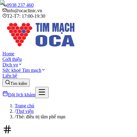
0938 237 460
info@ocaclinic.vn
T2-T7: 17:00-19:30
Home
Giới thiệu
Dịch vụ
Sức khoẻ Tim mạch
Liên hệ
Tìm kiếm
Đặt lịch khám
Trang chủ
/
Thư viện
/
Thẻ: điều trị tâm phế mạn