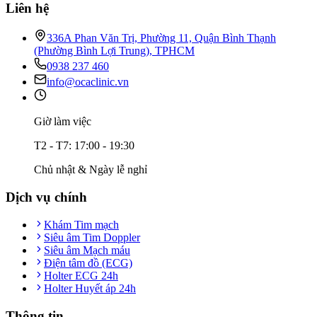
Liên hệ
336A Phan Văn Trị, Phường 11, Quận Bình Thạnh
(Phường Bình Lợi Trung), TPHCM
0938 237 460
info@ocaclinic.vn
Giờ làm việc
T2 - T7: 17:00 - 19:30
Chủ nhật & Ngày lễ nghỉ
Dịch vụ chính
Khám Tim mạch
Siêu âm Tim Doppler
Siêu âm Mạch máu
Điện tâm đồ (ECG)
Holter ECG 24h
Holter Huyết áp 24h
Thông tin