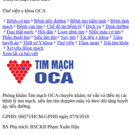
Thư viện y khoa OCA
Bệnh cơ tim
Bệnh tiểu đường
Bệnh tim bẩm sinh
Bệnh tĩnh
mạch
Bệnh van tim
Chế độ ăn bệnh lý
Dịch vụ
Dinh dưỡng
Đau thắt ngực
Hỏi đáp
Loạn nhịp tim
Nhồi máu cơ tim
Phẫu thuật tim
Siêu âm tim
Suy tim
Tài liệu y khoa
Tăng
huyết áp
Thời sự Y khoa
Thư viện
Tổng quan
Trái tim khỏe
Xơ vữa động mạch
Xem tất cả bài viết
Phòng khám Tim mạch OCA chuyên khám, tư vấn và điều trị các
bệnh lý tim mạch, siêu âm tim doppler màu và theo dõi tăng huyết
áp, tiểu đường.
GPHĐ: 06075/HCM-GPHĐ ngày 07/9/2018
BS Phụ trách: BSCKII Phạm Xuân Hậu