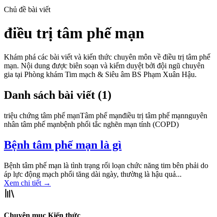
Chủ đề bài viết
điều trị tâm phế mạn
Khám phá các bài viết và kiến thức chuyên môn về
điều trị tâm phế
mạn
. Nội dung được biên soạn và kiểm duyệt bởi đội ngũ chuyên
gia tại Phòng khám Tim mạch & Siêu âm BS Phạm Xuân Hậu.
Danh sách bài viết (
1
)
triệu chứng tâm phế mạn
Tâm phế mạn
điều trị tâm phế mạn
nguyên
nhân tâm phế mạn
bệnh phổi tắc nghẽn mạn tính (COPD)
Bệnh tâm phế mạn là gì
Bệnh tâm phế mạn là tình trạng rối loạn chức năng tim bên phải do
áp lực động mạch phổi tăng dài ngày, thường là hậu quả...
Xem chi tiết
→
Chuyên mục Kiến thức