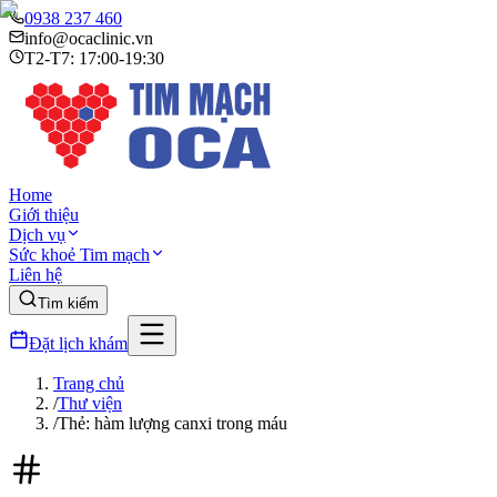
0938 237 460
info@ocaclinic.vn
T2-T7: 17:00-19:30
Home
Giới thiệu
Dịch vụ
Sức khoẻ Tim mạch
Liên hệ
Tìm kiếm
Đặt lịch khám
Trang chủ
/
Thư viện
/
Thẻ: hàm lượng canxi trong máu