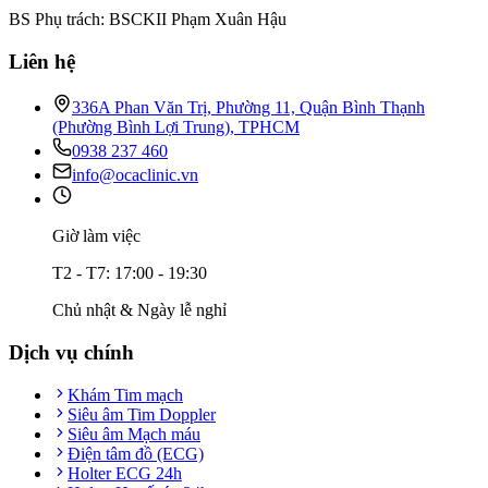
BS Phụ trách: BSCKII Phạm Xuân Hậu
Liên hệ
336A Phan Văn Trị, Phường 11, Quận Bình Thạnh
(Phường Bình Lợi Trung), TPHCM
0938 237 460
info@ocaclinic.vn
Giờ làm việc
T2 - T7: 17:00 - 19:30
Chủ nhật & Ngày lễ nghỉ
Dịch vụ chính
Khám Tim mạch
Siêu âm Tim Doppler
Siêu âm Mạch máu
Điện tâm đồ (ECG)
Holter ECG 24h