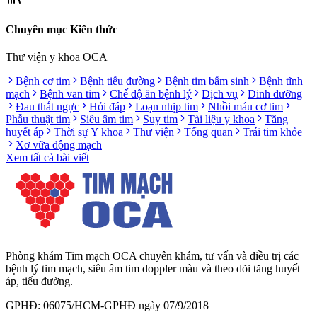
Chuyên mục Kiến thức
Thư viện y khoa OCA
Bệnh cơ tim
Bệnh tiểu đường
Bệnh tim bẩm sinh
Bệnh tĩnh
mạch
Bệnh van tim
Chế độ ăn bệnh lý
Dịch vụ
Dinh dưỡng
Đau thắt ngực
Hỏi đáp
Loạn nhịp tim
Nhồi máu cơ tim
Phẫu thuật tim
Siêu âm tim
Suy tim
Tài liệu y khoa
Tăng
huyết áp
Thời sự Y khoa
Thư viện
Tổng quan
Trái tim khỏe
Xơ vữa động mạch
Xem tất cả bài viết
Phòng khám Tim mạch OCA chuyên khám, tư vấn và điều trị các
bệnh lý tim mạch, siêu âm tim doppler màu và theo dõi tăng huyết
áp, tiểu đường.
GPHĐ: 06075/HCM-GPHĐ ngày 07/9/2018