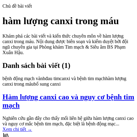
Chủ đề bài viết
hàm lượng canxi trong máu
Khám phá các bài viết và kiến thức chuyên môn về
hàm lượng
canxi trong máu
. Nội dung được biên soạn và kiểm duyệt bởi đội
ngũ chuyên gia tại Phòng khám Tim mạch & Siêu âm BS Phạm
Xuân Hậu.
Danh sách bài viết (
1
)
bệnh động mạch vành
đau tim
canxi và bệnh tim mạch
hàm lượng
canxi trong máu
bổ sung canxi
Hàm lượng canxi cao và nguy cơ bệnh tim
mạch
Nghiên cứu gần đây cho thấy mối liên hệ giữa hàm lượng canxi cao
và nguy cơ mắc bệnh tim mạch, đặc biệt là bệnh động mạc...
Xem chi tiết
→