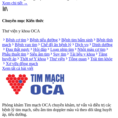
Xem chi tiết
→
Chuyên mục Kiến thức
Thư viện y khoa OCA
Bệnh cơ tim
Bệnh tiểu đường
Bệnh tim bẩm sinh
Bệnh tĩnh
mạch
Bệnh van tim
Chế độ ăn bệnh lý
Dịch vụ
Dinh dưỡng
Đau thắt ngực
Hỏi đáp
Loạn nhịp tim
Nhồi máu cơ tim
Phẫu thuật tim
Siêu âm tim
Suy tim
Tài liệu y khoa
Tăng
huyết áp
Thời sự Y khoa
Thư viện
Tổng quan
Trái tim khỏe
Xơ vữa động mạch
Xem tất cả bài viết
Phòng khám Tim mạch OCA chuyên khám, tư vấn và điều trị các
bệnh lý tim mạch, siêu âm tim doppler màu và theo dõi tăng huyết
áp, tiểu đường.