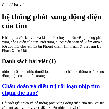
Chủ đề bài viết
hệ thống phát xung động điện
của tim
Khám phá các bài viết và kiến thức chuyên môn về
hệ thống phát
xung động điện của tim
. Nội dung được biên soạn và kiểm duyệt
bởi đội ngũ chuyên gia tại Phòng khám Tim mạch & Siêu âm BS
Phạm Xuân Hậu.
Danh sách bài viết (
1
)
nhịp tim
rối loạn nhịp tim
rối loạn nhịp tim chậm
hệ thống phát xung
động điện của tim
nút xoang
Chẩn đoán và điều trị rối loạn nhịp tim
chậm thế nào?
Bài viết giải thích về hệ thống phát xung động điện của tim, vai trò
của nút xoang trong việc điều khiển nhịp tim, và cá...