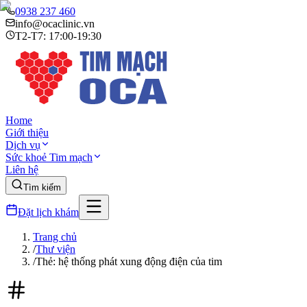
0938 237 460
info@ocaclinic.vn
T2-T7: 17:00-19:30
Home
Giới thiệu
Dịch vụ
Sức khoẻ Tim mạch
Liên hệ
Tìm kiếm
Đặt lịch khám
Trang chủ
/
Thư viện
/
Thẻ: hệ thống phát xung động điện của tim