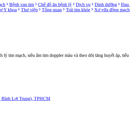
ạch
Bệnh van tim
Chế độ ăn bệnh lý
Dịch vụ
Dinh dưỡng
Đau 
sự Y khoa
Thư viện
Tổng quan
Trái tim khỏe
Xơ vữa động mạch
ý tim mạch, siêu âm tim doppler màu và theo dõi tăng huyết áp, tiểu
g Bình Lợi Trung), TPHCM