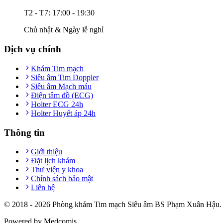
T2 - T7: 17:00 - 19:30
Chủ nhật & Ngày lễ nghỉ
Dịch vụ chính
Khám Tim mạch
Siêu âm Tim Doppler
Siêu âm Mạch máu
Điện tâm đồ (ECG)
Holter ECG 24h
Holter Huyết áp 24h
Thông tin
Giới thiệu
Đặt lịch khám
Thư viện y khoa
Chính sách bảo mật
Liên hệ
© 2018 -
2026
Phòng khám Tim mạch Siêu âm BS Phạm Xuân Hậu. T
Powered by Medcomis