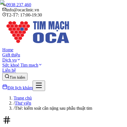
0938 237 460
info@ocaclinic.vn
T2-T7: 17:00-19:30
Home
Giới thiệu
Dịch vụ
Sức khoẻ Tim mạch
Liên hệ
Tìm kiếm
Đặt lịch khám
Trang chủ
/
Thư viện
/
Thẻ: kiểm soát cân nặng sau phẫu thuật tim