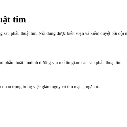
uật tim
g sau phẫu thuật tim
. Nội dung được biên soạn và kiểm duyệt bởi độ
au phẫu thuật tim
dinh dưỡng sau mổ tim
giảm cân sau phẫu thuật tim
ò quan trọng trong việc giảm nguy cơ tim mạch, ngăn n...