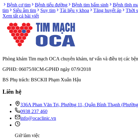
Bệnh cơ tim
Bệnh tiểu đường
Bệnh tim bẩm sinh
Bệnh tĩnh m
tim
Siêu âm tim
Suy tim
Tài liệu y khoa
Tăng huyết áp
Thời 
Xem tất cả bài viết
Phòng khám Tim mạch OCA chuyên khám, tư vấn và điều trị các bệnh l
GPHĐ: 06075/HCM-GPHĐ ngày 07/9/2018
BS Phụ trách: BSCKII Phạm Xuân Hậu
Liên hệ
336A Phan Văn Trị, Phường 11, Quận Bình Thạnh (Phườn
0938 237 460
info@ocaclinic.vn
Giờ làm việc