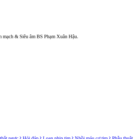
 Tim mạch & Siêu âm BS Phạm Xuân Hậu.
thắt ngực
Hỏi đáp
Loạn nhịp tim
Nhồi máu cơ tim
Phẫu thuật