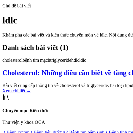
Chủ đề bài viết
ldlc
Khám phá các bài viết và kiến thức chuyên môn về
ldlc
. Nội dung đ
Danh sách bài viết (
1
)
cholesterol
bệnh tim mạch
triglyceride
hdlc
ldlc
Cholesterol: Những điều cần biết về tăng 
Bài viết cung cấp thông tin về cholesterol và triglyceride, hai loại lipid
Xem chi tiết
→
Chuyên mục Kiến thức
Thư viện y khoa OCA
Bệnh cơ tim
Bệnh tiểu đường
Bệnh tim bẩm sinh
Bệnh tĩnh m