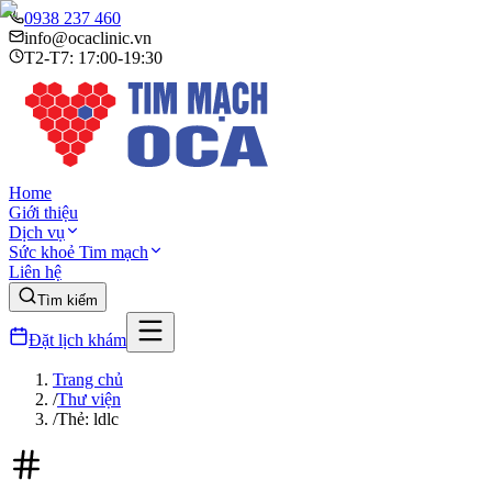
0938 237 460
info@ocaclinic.vn
T2-T7: 17:00-19:30
Home
Giới thiệu
Dịch vụ
Sức khoẻ Tim mạch
Liên hệ
Tìm kiếm
Đặt lịch khám
Trang chủ
/
Thư viện
/
Thẻ: ldlc