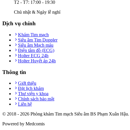
T2 - T7: 17:00 - 19:30
Chủ nhật & Ngày lễ nghỉ
Dịch vụ chính
Khám Tim mạch
Siêu âm Tim Doppler
Siêu âm Mạch máu
Điện tâm đồ (ECG)
Holter ECG 24h
Holter Huyết áp 24h
Thông tin
Giới thiệu
Đặt lịch khám
Thư viện y khoa
Chính sách bảo mật
Liên hệ
© 2018 -
2026
Phòng khám Tim mạch Siêu âm BS Phạm Xuân Hậu. T
Powered by Medcomis