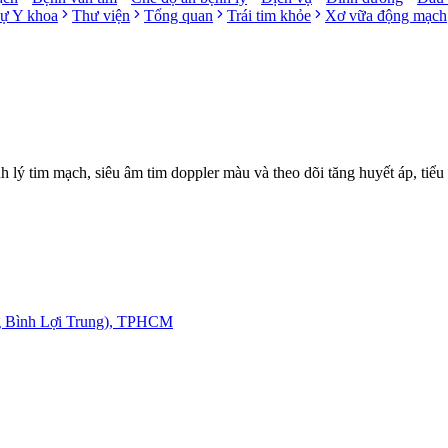
sự Y khoa
Thư viện
Tổng quan
Trái tim khỏe
Xơ vữa động mạch
ý tim mạch, siêu âm tim doppler màu và theo dõi tăng huyết áp, tiểu
g Bình Lợi Trung), TPHCM