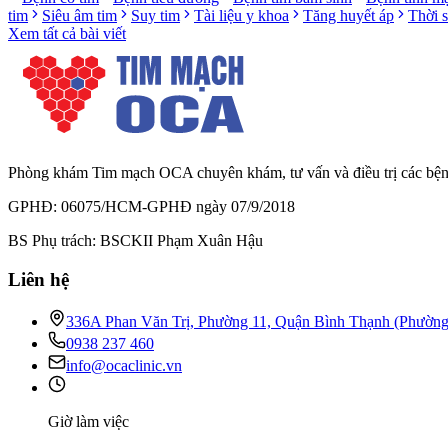
tim
Siêu âm tim
Suy tim
Tài liệu y khoa
Tăng huyết áp
Thời 
Xem tất cả bài viết
Phòng khám Tim mạch OCA chuyên khám, tư vấn và điều trị các bệnh l
GPHĐ: 06075/HCM-GPHĐ ngày 07/9/2018
BS Phụ trách: BSCKII Phạm Xuân Hậu
Liên hệ
336A Phan Văn Trị, Phường 11, Quận Bình Thạnh (Phườn
0938 237 460
info@ocaclinic.vn
Giờ làm việc