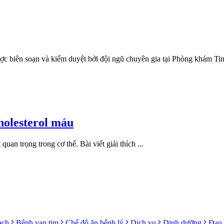
ược biên soạn và kiểm duyệt bởi đội ngũ chuyên gia tại Phòng khám
cholesterol máu
 quan trọng trong cơ thể. Bài viết giải thích ...
ạch
Bệnh van tim
Chế độ ăn bệnh lý
Dịch vụ
Dinh dưỡng
Đau 