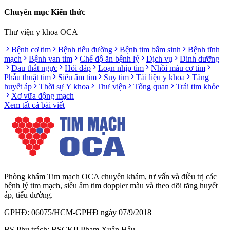
Chuyên mục Kiến thức
Thư viện y khoa OCA
Bệnh cơ tim
Bệnh tiểu đường
Bệnh tim bẩm sinh
Bệnh tĩnh
mạch
Bệnh van tim
Chế độ ăn bệnh lý
Dịch vụ
Dinh dưỡng
Đau thắt ngực
Hỏi đáp
Loạn nhịp tim
Nhồi máu cơ tim
Phẫu thuật tim
Siêu âm tim
Suy tim
Tài liệu y khoa
Tăng
huyết áp
Thời sự Y khoa
Thư viện
Tổng quan
Trái tim khỏe
Xơ vữa động mạch
Xem tất cả bài viết
Phòng khám Tim mạch OCA chuyên khám, tư vấn và điều trị các
bệnh lý tim mạch, siêu âm tim doppler màu và theo dõi tăng huyết
áp, tiểu đường.
GPHĐ: 06075/HCM-GPHĐ ngày 07/9/2018
BS Phụ trách: BSCKII Phạm Xuân Hậu