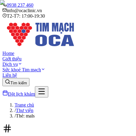
0938 237 460
info@ocaclinic.vn
T2-T7: 17:00-19:30
Home
Giới thiệu
Dịch vụ
Sức khoẻ Tim mạch
Liên hệ
Tìm kiếm
Đặt lịch khám
Trang chủ
/
Thư viện
/
Thẻ: mals