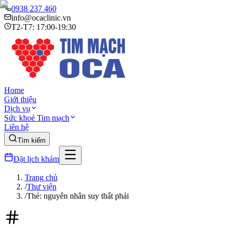
0938 237 460
info@ocaclinic.vn
T2-T7: 17:00-19:30
Home
Giới thiệu
Dịch vụ
Sức khoẻ Tim mạch
Liên hệ
Tìm kiếm
Đặt lịch khám
Trang chủ
/
Thư viện
/
Thẻ: nguyên nhân suy thất phải