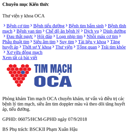
Chuyên mục Kiến thức
Thư viện y khoa OCA
Bệnh cơ tim
Bệnh tiểu đường
Bệnh tim bẩm sinh
Bệnh tĩnh
mạch
Bệnh van tim
Chế độ ăn bệnh lý
Dịch vụ
Dinh dưỡng
Đau thắt ngực
Hỏi đáp
Loạn nhịp tim
Nhồi máu cơ tim
Phẫu thuật tim
Siêu âm tim
Suy tim
Tài liệu y khoa
Tăng
huyết áp
Thời sự Y khoa
Thư viện
Tổng quan
Trái tim khỏe
Xơ vữa động mạch
Xem tất cả bài viết
Phòng khám Tim mạch OCA chuyên khám, tư vấn và điều trị các
bệnh lý tim mạch, siêu âm tim doppler màu và theo dõi tăng huyết
áp, tiểu đường.
GPHĐ: 06075/HCM-GPHĐ ngày 07/9/2018
BS Phụ trách: BSCKII Phạm Xuân Hậu