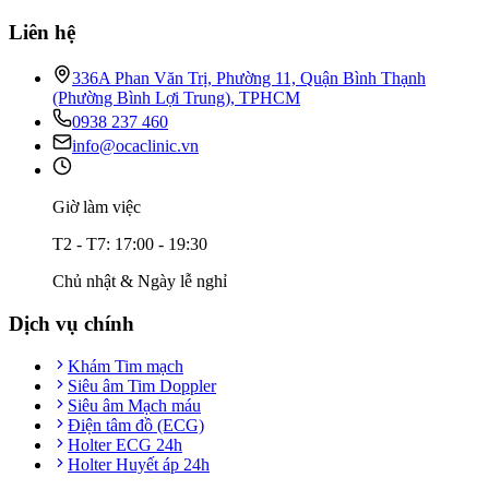
Liên hệ
336A Phan Văn Trị, Phường 11, Quận Bình Thạnh
(Phường Bình Lợi Trung), TPHCM
0938 237 460
info@ocaclinic.vn
Giờ làm việc
T2 - T7: 17:00 - 19:30
Chủ nhật & Ngày lễ nghỉ
Dịch vụ chính
Khám Tim mạch
Siêu âm Tim Doppler
Siêu âm Mạch máu
Điện tâm đồ (ECG)
Holter ECG 24h
Holter Huyết áp 24h