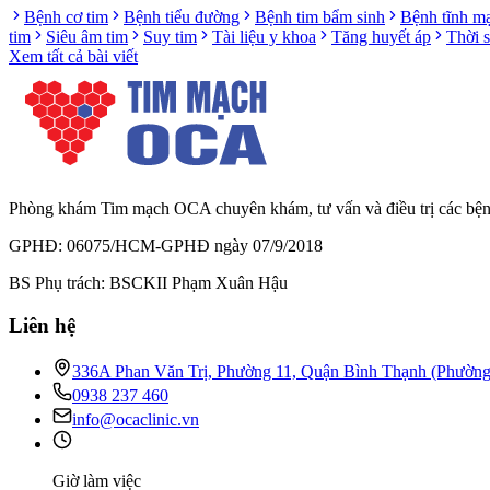
Bệnh cơ tim
Bệnh tiểu đường
Bệnh tim bẩm sinh
Bệnh tĩnh m
tim
Siêu âm tim
Suy tim
Tài liệu y khoa
Tăng huyết áp
Thời 
Xem tất cả bài viết
Phòng khám Tim mạch OCA chuyên khám, tư vấn và điều trị các bệnh l
GPHĐ: 06075/HCM-GPHĐ ngày 07/9/2018
BS Phụ trách: BSCKII Phạm Xuân Hậu
Liên hệ
336A Phan Văn Trị, Phường 11, Quận Bình Thạnh (Phườn
0938 237 460
info@ocaclinic.vn
Giờ làm việc