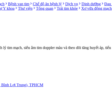
ạch
Bệnh van tim
Chế độ ăn bệnh lý
Dịch vụ
Dinh dưỡng
Đau 
sự Y khoa
Thư viện
Tổng quan
Trái tim khỏe
Xơ vữa động mạch
ý tim mạch, siêu âm tim doppler màu và theo dõi tăng huyết áp, tiểu
g Bình Lợi Trung), TPHCM