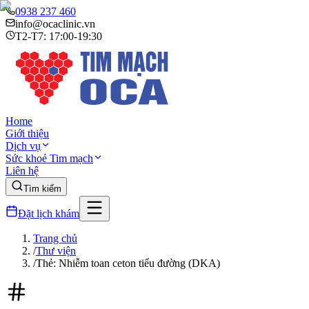
0938 237 460
info@ocaclinic.vn
T2-T7: 17:00-19:30
Home
Giới thiệu
Dịch vụ
Sức khoẻ Tim mạch
Liên hệ
Tìm kiếm
Đặt lịch khám
Trang chủ
/
Thư viện
/
Thẻ: Nhiễm toan ceton tiểu đường (DKA)