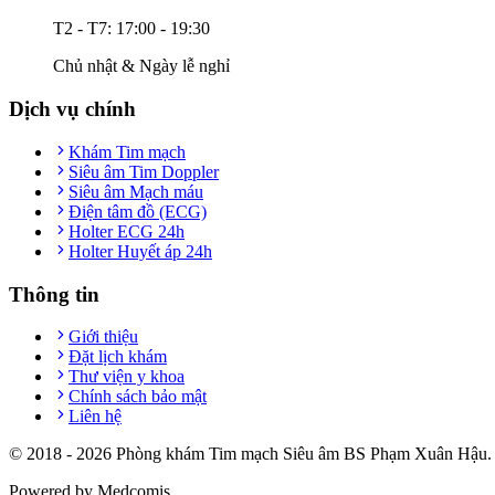
T2 - T7: 17:00 - 19:30
Chủ nhật & Ngày lễ nghỉ
Dịch vụ chính
Khám Tim mạch
Siêu âm Tim Doppler
Siêu âm Mạch máu
Điện tâm đồ (ECG)
Holter ECG 24h
Holter Huyết áp 24h
Thông tin
Giới thiệu
Đặt lịch khám
Thư viện y khoa
Chính sách bảo mật
Liên hệ
© 2018 -
2026
Phòng khám Tim mạch Siêu âm BS Phạm Xuân Hậu. T
Powered by Medcomis