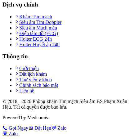
Dịch vụ chính
Khám Tim mạch
Siêu âm Tim Doppler
Siêu âm Mạch máu
Điện tâm đồ (ECG)
Holter ECG 24h
Holter Huyết áp 24h
Thông tin
Giới thiệu
Đặt lịch khám
Thư viện y khoa
Chính sách bảo mật
Liên hệ
© 2018 -
2026
Phòng khám Tim mạch Siêu âm BS Phạm Xuân
Hậu. Tất cả quyền được bảo lưu.
Powered by Medcomis
📞
Gọi Ngay
📅
Đặt Hẹn
💬
Zalo
💬
Zalo