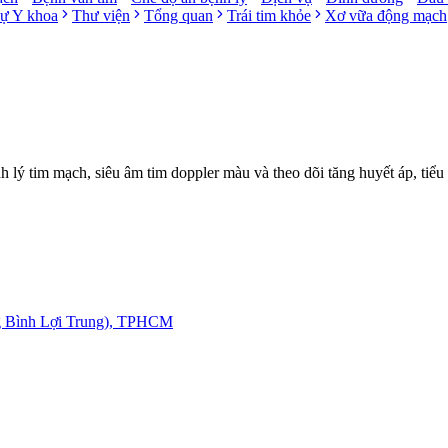
sự Y khoa
Thư viện
Tổng quan
Trái tim khỏe
Xơ vữa động mạch
ý tim mạch, siêu âm tim doppler màu và theo dõi tăng huyết áp, tiểu
g Bình Lợi Trung), TPHCM