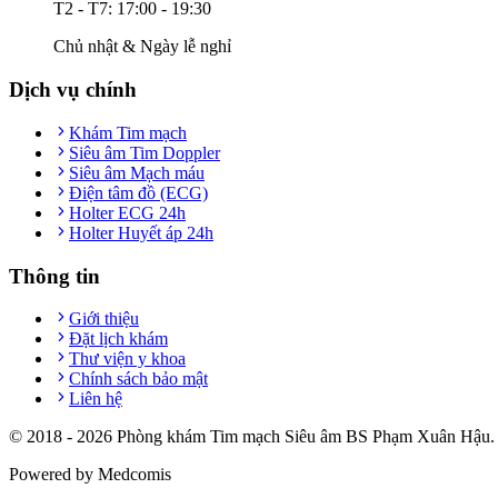
T2 - T7: 17:00 - 19:30
Chủ nhật & Ngày lễ nghỉ
Dịch vụ chính
Khám Tim mạch
Siêu âm Tim Doppler
Siêu âm Mạch máu
Điện tâm đồ (ECG)
Holter ECG 24h
Holter Huyết áp 24h
Thông tin
Giới thiệu
Đặt lịch khám
Thư viện y khoa
Chính sách bảo mật
Liên hệ
© 2018 -
2026
Phòng khám Tim mạch Siêu âm BS Phạm Xuân Hậu. T
Powered by Medcomis