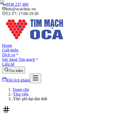
0938 237 460
info@ocaclinic.vn
T2-T7: 17:00-19:30
Home
Giới thiệu
Dịch vụ
Sức khoẻ Tim mạch
Liên hệ
Tìm kiếm
Đặt lịch khám
Trang chủ
/
Thư viện
/
Thẻ: phì đại tâm thất