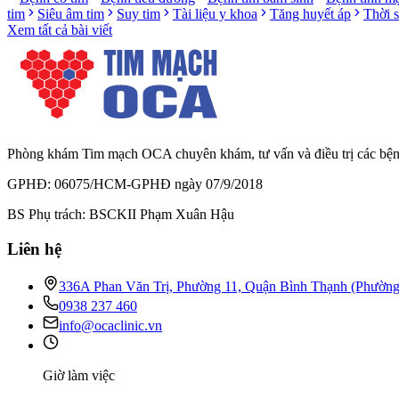
tim
Siêu âm tim
Suy tim
Tài liệu y khoa
Tăng huyết áp
Thời 
Xem tất cả bài viết
Phòng khám Tim mạch OCA chuyên khám, tư vấn và điều trị các bệnh l
GPHĐ: 06075/HCM-GPHĐ ngày 07/9/2018
BS Phụ trách: BSCKII Phạm Xuân Hậu
Liên hệ
336A Phan Văn Trị, Phường 11, Quận Bình Thạnh (Phườn
0938 237 460
info@ocaclinic.vn
Giờ làm việc