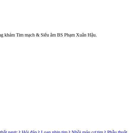
 Phòng khám Tim mạch & Siêu âm BS Phạm Xuân Hậu.
thắt ngực
Hỏi đáp
Loạn nhịp tim
Nhồi máu cơ tim
Phẫu thuật