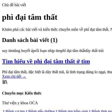
Chủ đề bài viết
phì đại tâm thất
Khám phá các bài viết và kiến thức chuyên môn về
phì đại tâm thất
. 
Danh sách bài viết (
1
)
suy tim
tăng huyết áp
rối loạn nhịp tim
phì đại tâm thất
dày thất trái
Tìm hiểu về phì đại tâm thất ở tim
Phì đại tâm thất, đặc biệt là dày thất trái, là tình trạng đáng lo ngại,
Xem chi tiết
→
Chuyên mục Kiến thức
Thư viện y khoa OCA
Bệnh cơ tim
Bệnh tiểu đường
Bệnh tim bẩm sinh
Bệnh tĩnh m