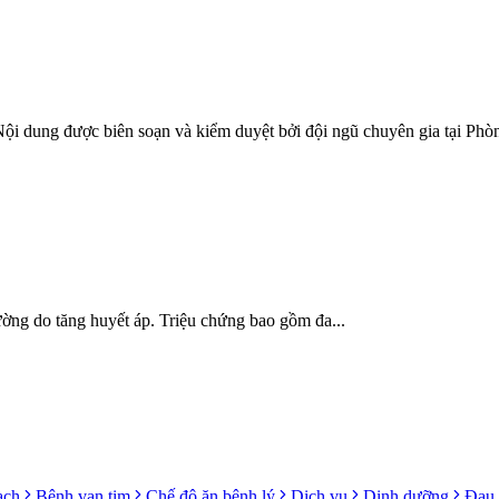
Nội dung được biên soạn và kiểm duyệt bởi đội ngũ chuyên gia tại
 thường do tăng huyết áp. Triệu chứng bao gồm đa...
ạch
Bệnh van tim
Chế độ ăn bệnh lý
Dịch vụ
Dinh dưỡng
Đau 