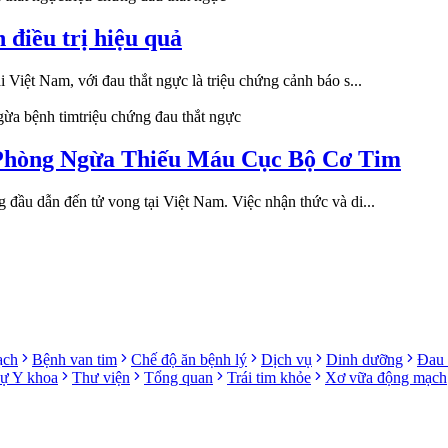
 điều trị hiệu quả
Việt Nam, với đau thắt ngực là triệu chứng cảnh báo s...
gừa bệnh tim
triệu chứng đau thắt ngực
Phòng Ngừa Thiếu Máu Cục Bộ Cơ Tim
đầu dẫn đến tử vong tại Việt Nam. Việc nhận thức và di...
ạch
Bệnh van tim
Chế độ ăn bệnh lý
Dịch vụ
Dinh dưỡng
Đau 
sự Y khoa
Thư viện
Tổng quan
Trái tim khỏe
Xơ vữa động mạch