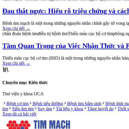
Đau thắt ngực: Hiểu rõ triệu chứng và cách
Bệnh tim mạch là một trong những nguyên nhân chính gây tử vong tại 
Xem chi tiết
→
chẩn đoán bệnh tim
điều trị bệnh tim
Thiếu máu cục bộ cơ tim
phòng n
Tầm Quan Trọng của Việc Nhận Thức và 
Thiếu máu cục bộ cơ tim (IHD) là một trong những nguyên nhân hàng 
Xem chi tiết
→
Chuyên mục Kiến thức
Thư viện y khoa OCA
Bệnh cơ tim
Bệnh tiểu đường
Bệnh tim bẩm sinh
Bệnh tĩnh m
tim
Siêu âm tim
Suy tim
Tài liệu y khoa
Tăng huyết áp
Thời 
Xem tất cả bài viết