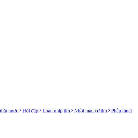
thắt ngực
Hỏi đáp
Loạn nhịp tim
Nhồi máu cơ tim
Phẫu thuật