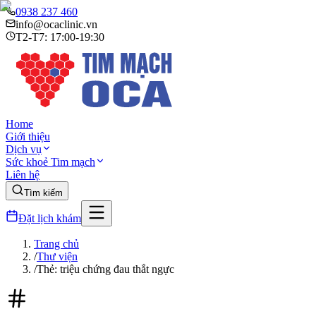
0938 237 460
info@ocaclinic.vn
T2-T7: 17:00-19:30
Home
Giới thiệu
Dịch vụ
Sức khoẻ Tim mạch
Liên hệ
Tìm kiếm
Đặt lịch khám
Trang chủ
/
Thư viện
/
Thẻ: triệu chứng đau thắt ngực