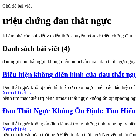
Chủ đề bài viết
triệu chứng đau thắt ngực
Khám phá các bài viết và kiến thức chuyên môn về
triệu chứng đau t
Danh sách bài viết (
4
)
đau ngực
đau thắt ngực không điển hình
chẩn đoán đau thắt ngực
nguy
Biểu hiện không điển hình của đau thắt ng
Đau thắt ngực không điển hình là cơn đau ngực thiếu các dấu hiệu của 
Xem chi tiết
→
bệnh tim mạch
điều trị bệnh tim
đau thắt ngực không ổn định
phòng ng
Đau Thắt Ngực Không Ổn Định: Tìm Hiểu,
Đau thắt ngực không ổn định là một trong những tình trạng nguy hiểm c
Xem chi tiết
→
bệnh mạch vành
đau thắt ngực
Điều trị đau thắt ngực
Nguyên nhân đau