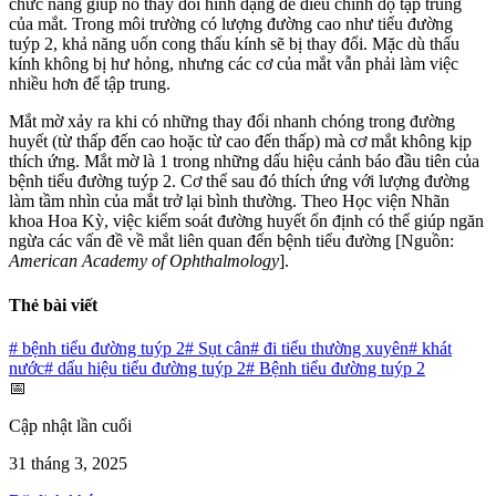
chức năng giúp nó thay đổi hình dạng để điều chỉnh độ tập trung
của mắt. Trong môi trường có lượng đường cao như tiểu đường
tuýp 2, khả năng uốn cong thấu kính sẽ bị thay đổi. Mặc dù thấu
kính không bị hư hỏng, nhưng các cơ của mắt vẫn phải làm việc
nhiều hơn để tập trung.
Mắt mờ xảy ra khi có những thay đổi nhanh chóng trong đường
huyết (từ thấp đến cao hoặc từ cao đến thấp) mà cơ mắt không kịp
thích ứng. Mắt mờ là 1 trong những dấu hiệu cảnh báo đầu tiên của
bệnh tiểu đường tuýp 2. Cơ thể sau đó thích ứng với lượng đường
làm tầm nhìn của mắt trở lại bình thường. Theo Học viện Nhãn
khoa Hoa Kỳ, việc kiểm soát đường huyết ổn định có thể giúp ngăn
ngừa các vấn đề về mắt liên quan đến bệnh tiểu đường [Nguồn:
American Academy of Ophthalmology
].
Thẻ bài viết
#
bệnh tiểu đường tuýp 2
#
Sụt cân
#
đi tiểu thường xuyên
#
khát
nước
#
dấu hiệu tiểu đường tuýp 2
#
Bệnh tiểu đường tuýp 2
📅
Cập nhật lần cuối
31 tháng 3, 2025