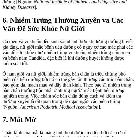
đường [Nguồn:
National Institute of Diabetes and Digestive and
Kidney Diseases
].
6. Nhiễm Trùng Thường Xuyên và Các
Vấn Đề Sức Khỏe Nữ Giới
Cả men và vi khuẩn đều sinh sôi nhanh hơn khi lượng đường huyết
gia tăng, nữ giới mắc bệnh tiểu đường có nguy cơ cao mắc phải các
vấn đề sức khỏe như nhiễm trùng vi khuẩn, nhiễm trùng nấm men
và bệnh nấm Candida, đặc biệt là khi đường huyết không được
kiểm soát tốt.
Ở nam giới và nữ giới, nhiễm trùng bàn chân là triệu chứng phổ
biến của tiểu đường bởi nó có thể gây tổn thương cấu trúc bàn chân,
bao gồm da, mạch máu và dây thần kinh. Theo bác sĩ, nhiễm trùng
bàn chân thường bộc phát ở những người mắc bệnh tiểu đường
nghiêm trọng. Việc chăm sóc bàn chân đúng cách và kiểm tra
thường xuyên là rất quan trọng để ngăn ngừa các biến chứng
[Nguồn:
American Podiatric Medical Association
].
7. Mắt Mờ
Thấu kính của mắt là màng linh hoạt được treo lên bởi các cơ có