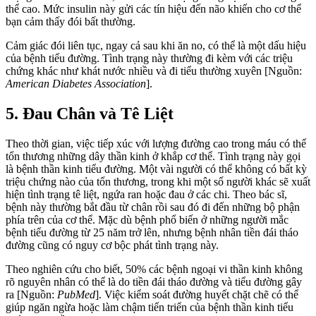
thể cao. Mức insulin này gửi các tín hiệu đến não khiến cho cơ thể
bạn cảm thấy đói bất thường.
Cảm giác đói liên tục, ngay cả sau khi ăn no, có thể là một dấu hiệu
của bệnh tiểu đường. Tình trạng này thường đi kèm với các triệu
chứng khác như khát nước nhiều và đi tiểu thường xuyên [Nguồn:
American Diabetes Association
].
5. Đau Chân và Tê Liệt
Theo thời gian, việc tiếp xúc với lượng đường cao trong máu có thể
tổn thương những dây thần kinh ở khắp cơ thể. Tình trạng này gọi
là bệnh thần kinh tiểu đường. Một vài người có thể không có bất kỳ
triệu chứng nào của tổn thương, trong khi một số người khác sẽ xuất
hiện tình trạng tê liệt, ngứa ran hoặc đau ở các chi. Theo bác sĩ,
bệnh này thường bắt đầu từ chân rồi sau đó đi đến những bộ phận
phía trên của cơ thể. Mặc dù bệnh phổ biến ở những người mắc
bệnh tiểu đường từ 25 năm trở lên, nhưng bệnh nhân tiền đái tháo
đường cũng có nguy cơ bộc phát tình trạng này.
Theo nghiên cứu cho biết, 50% các bệnh ngoại vi thần kinh không
rõ nguyên nhân có thể là do tiền đái tháo đường và tiểu đường gây
ra [Nguồn:
PubMed
]. Việc kiểm soát đường huyết chặt chẽ có thể
giúp ngăn ngừa hoặc làm chậm tiến triển của bệnh thần kinh tiểu