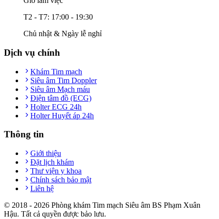
Giờ làm việc
T2 - T7: 17:00 - 19:30
Chủ nhật & Ngày lễ nghỉ
Dịch vụ chính
Khám Tim mạch
Siêu âm Tim Doppler
Siêu âm Mạch máu
Điện tâm đồ (ECG)
Holter ECG 24h
Holter Huyết áp 24h
Thông tin
Giới thiệu
Đặt lịch khám
Thư viện y khoa
Chính sách bảo mật
Liên hệ
© 2018 -
2026
Phòng khám Tim mạch Siêu âm BS Phạm Xuân
Hậu. Tất cả quyền được bảo lưu.