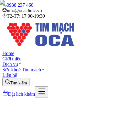
0938 237 460
info@ocaclinic.vn
T2-T7: 17:00-19:30
Home
Giới thiệu
Dịch vụ
Sức khoẻ Tim mạch
Liên hệ
Tìm kiếm
Đặt lịch khám