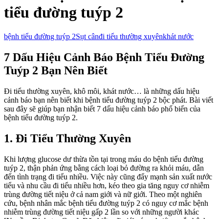
tiểu đường tuýp 2
bệnh tiểu đường tuýp 2
Sụt cân
đi tiểu thường xuyên
khát nước
7 Dấu Hiệu Cảnh Báo Bệnh Tiểu Đường
Tuýp 2 Bạn Nên Biết
Đi tiểu thường xuyên, khô môi, khát nước… là những dấu hiệu
cảnh báo bạn nên biết khi bệnh tiểu đường tuýp 2 bộc phát. Bài viết
sau đây sẽ giúp bạn nhận biết 7 dấu hiệu cảnh báo phổ biến của
bệnh tiểu đường tuýp 2.
1. Đi Tiểu Thường Xuyên
Khi lượng glucose dư thừa tồn tại trong máu do bệnh tiểu đường
tuýp 2, thận phản ứng bằng cách loại bỏ đường ra khỏi máu, dẫn
đến tình trạng đi tiểu nhiều. Việc này cũng đẩy mạnh sản xuất nước
tiểu và nhu cầu đi tiểu nhiều hơn, kéo theo gia tăng nguy cơ nhiễm
trùng đường tiết niệu ở cả nam giới và nữ giới. Theo một nghiên
cứu, bệnh nhân mắc bệnh tiểu đường tuýp 2 có nguy cơ mắc bệnh
nhiễm trùng đường tiết niệu gấp 2 lần so với những người khác