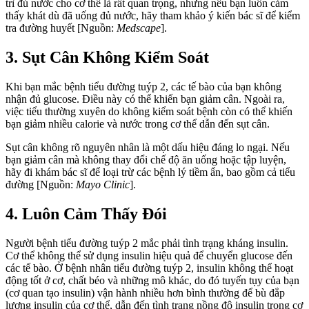
trì đủ nước cho cơ thể là rất quan trọng, nhưng nếu bạn luôn cảm
thấy khát dù đã uống đủ nước, hãy tham khảo ý kiến bác sĩ để kiểm
tra đường huyết [Nguồn:
Medscape
].
3. Sụt Cân Không Kiểm Soát
Khi bạn mắc bệnh tiểu đường tuýp 2, các tế bào của bạn không
nhận đủ glucose. Điều này có thể khiến bạn giảm cân. Ngoài ra,
việc tiểu thường xuyên do không kiểm soát bệnh còn có thể khiến
bạn giảm nhiều calorie và nước trong cơ thể dẫn đến sụt cân.
Sụt cân không rõ nguyên nhân là một dấu hiệu đáng lo ngại. Nếu
bạn giảm cân mà không thay đổi chế độ ăn uống hoặc tập luyện,
hãy đi khám bác sĩ để loại trừ các bệnh lý tiềm ẩn, bao gồm cả tiểu
đường [Nguồn:
Mayo Clinic
].
4. Luôn Cảm Thấy Đói
Người bệnh tiểu đường tuýp 2 mắc phải tình trạng kháng insulin.
Cơ thể không thể sử dụng insulin hiệu quả để chuyển glucose đến
các tế bào. Ở bệnh nhân tiểu đường tuýp 2, insulin không thể hoạt
động tốt ở cơ, chất béo và những mô khác, do đó tuyến tụy của bạn
(cơ quan tạo insulin) vận hành nhiều hơn bình thường để bù đắp
lượng insulin của cơ thể, dẫn đến tình trạng nồng độ insulin trong cơ