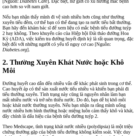
[Nguồn:
Diabetes Care
]. Đặc biệt, nữ giới có xu hướng mắc bệnh
cao hơn so với nam giới.
Nếu bạn nhận thấy mình đi vệ sinh nhiều hơn cũng như thường
xuyên tiểu đêm, cơ thể bạn có thể đang tạo ra nước tiểu bất thường.
Bạn hãy đến khám bác sĩ để xem liệu có mắc bệnh tiểu đường tuýp
2 hay không. Theo khuyến cáo của Hiệp hội Đái tháo đường Hoa
Kỳ (ADA), việc kiểm tra đường huyết định kỳ là rất quan trọng, đặc
biệt đối với những người có yếu tố nguy cơ cao [Nguồn:
Diabetes.org
].
2. Thường Xuyên Khát Nước hoặc Khô
Môi
Đường huyết cao dẫn đến nhiều vấn đề khác phát sinh trong cơ thể.
Cao huyết áp có thể sản xuất nước tiểu nhiều và khiến bạn phải đi
tiểu thường xuyên. Tình trạng này cũng là nguyên nhân làm bạn
mất nhiều nước và trở nên thiếu nước. Do đó, bạn dễ bị khô môi
hoặc khát nước thường xuyên. Nếu bạn nhận ra rằng mình uống
nước nhiều hơn bình thường hoặc miệng luôn cảm thấy khô và khát,
đây chính là dấu hiệu của bệnh tiểu đường tuýp 2.
Theo Medscape, tình trạng khát nước nhiều (polydipsia) là một triệu
chứng thường gặp của bệnh tiểu đường không kiểm soát. Việc duy