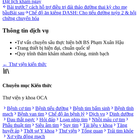
Đặt lịch khám ngay
Bài trước
7 cách hỗ trợ điều trị đái tháo đường thai kỳ cho mẹ
bầu
Bài sau
Chế độ ăn kiêng DASH: Cho tiểu đường tuýp 2 & hội
chứng chuyển hóa
Thông tin dịch vụ
•
Tư vấn chuyên sâu thực hiện bởi BS Phạm Xuân Hậu
•
Trang thiết bị hiện đại, chuẩn quốc tế
•
Quy trình thăm khám nhanh chóng, minh bạch
← Thư viện kiến thức
Chuyên mục Kiến thức
Thư viện y khoa OCA
Bệnh cơ tim
Bệnh tiểu đường
Bệnh tim bẩm sinh
Bệnh tĩnh
mạch
Bệnh van tim
Chế độ ăn bệnh lý
Dịch vụ
Dinh dưỡng
Đau thắt ngực
Hỏi đáp
Loạn nhịp tim
Nhồi máu cơ tim
Phẫu thuật tim
Siêu âm tim
Suy tim
Tài liệu y khoa
Tăng
huyết áp
Thời sự Y khoa
Thư viện
Tổng quan
Trái tim khỏe
Xơ vữa động mạch