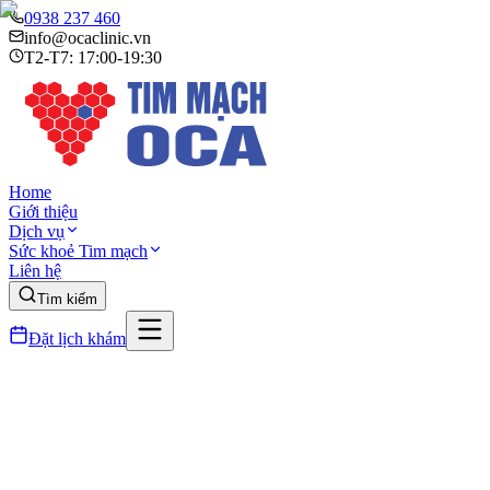
0938 237 460
info@ocaclinic.vn
T2-T7: 17:00-19:30
Home
Giới thiệu
Dịch vụ
Sức khoẻ Tim mạch
Liên hệ
Tìm kiếm
Đặt lịch khám