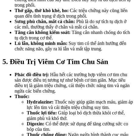
trong phổi.
Thở gấp, thở khò khè, ho:
Các triệu chứng này cũng liên
quan đến tình trạng ứ dịch trong phổi.
Sưng phù chân, mắt cá chân:
Phù là do sự tích tụ dịch ở
các mô, thường thấy ở chân và mắt cá chân.
Tăng cân không kiểm soát:
Tăng cân nhanh chóng do tích
tụ dịch trong cơ thể.
Lú lẫn, không minh mẫn:
Suy tim có thể ảnh hưởng đến
chức năng não, gây ra lú lẫn và mất tập trung.
5. Điều Trị Viêm Cơ Tim Chu Sản
Phác đồ điều trị:
Hầu hết các trường hợp viêm cơ tim chu
sản được điều trị tương tự như bệnh cơ tim giãn. Mục tiêu
điều trị là giảm triệu chứng, cải thiện chức năng tim và ngăn
ngừa các biến chứng.
Thuốc:
Hydralazine:
Thuốc này giúp giãn mạch máu, giảm áp
lực lên tim và cải thiện triệu chứng suy tim.
Thuốc lợi tiểu:
Giúp loại bỏ dịch thừa khỏi cơ thể,
giảm phù và khó thở.
Digoxin:
Có thể được sử dụng để tăng cường sức co
bóp của tim.
Thuốc chống đông:
Ngăn ngừa hình thành cục máu