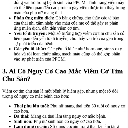
đóng vai trò trong bệnh sinh của PPCM. Tình trạng viêm này
có thể liên quan đến các protein gây viêm được tìm thấy trong
máu của phụ nữ mang thai.
Phản ứng miễn dịch:
Có bằng chứng cho thấy các tế bào
của thai nhi xâm nhập vào máu của mẹ có thể gây ra phản
ứng miễn dịch, dẫn đến viêm cơ tim.
Yếu tố di truyền:
Một số trường hợp viêm cơ tim chu sản có
liên quan đến yếu tố di truyền, cho thấy vai trò của gen trong
sự phát triển của bệnh.
Các yếu tố khác:
Các yếu tố khác như hormone, stress oxy
hóa và rối loạn chức năng mạch máu cũng có thể góp phần
vào sự phát triển của PPCM.
3. Ai Có Nguy Cơ Cao Mắc Viêm Cơ Tim
Chu Sản?
Viêm cơ tim chu sản là một bệnh lý hiếm gặp, nhưng một số đối
tượng có nguy cơ mắc bệnh cao hơn:
Thai phụ lớn tuổi:
Phụ nữ mang thai trên 30 tuổi có nguy cơ
cao hơn.
Đa thai:
Mang đa thai làm tăng nguy cơ mắc bệnh.
Sinh non:
Phụ nữ sinh non có nguy cơ cao hơn.
Lạm dụng cocain:
Sử dụng cocain trong thai kỳ làm tăng