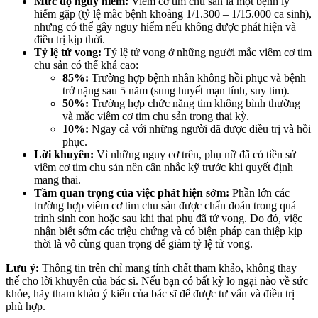
Mức độ nguy hiểm:
Viêm cơ tim chu sản là một bệnh lý
hiếm gặp (tỷ lệ mắc bệnh khoảng 1/1.300 – 1/15.000 ca sinh),
nhưng có thể gây nguy hiểm nếu không được phát hiện và
điều trị kịp thời.
Tỷ lệ tử vong:
Tỷ lệ tử vong ở những người mắc viêm cơ tim
chu sản có thể khá cao:
85%:
Trường hợp bệnh nhân không hồi phục và bệnh
trở nặng sau 5 năm (sung huyết mạn tính, suy tim).
50%:
Trường hợp chức năng tim không bình thường
và mắc viêm cơ tim chu sản trong thai kỳ.
10%:
Ngay cả với những người đã được điều trị và hồi
phục.
Lời khuyên:
Vì những nguy cơ trên, phụ nữ đã có tiền sử
viêm cơ tim chu sản nên cân nhắc kỹ trước khi quyết định
mang thai.
Tầm quan trọng của việc phát hiện sớm:
Phần lớn các
trường hợp viêm cơ tim chu sản được chẩn đoán trong quá
trình sinh con hoặc sau khi thai phụ đã tử vong. Do đó, việc
nhận biết sớm các triệu chứng và có biện pháp can thiệp kịp
thời là vô cùng quan trọng để giảm tỷ lệ tử vong.
Lưu ý:
Thông tin trên chỉ mang tính chất tham khảo, không thay
thế cho lời khuyên của bác sĩ. Nếu bạn có bất kỳ lo ngại nào về sức
khỏe, hãy tham khảo ý kiến của bác sĩ để được tư vấn và điều trị
phù hợp.