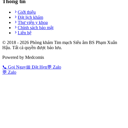
Thông tin
Giới thiệu
Đặt lịch khám
Thư viện y khoa
Chính sách bảo mật
Liên hệ
© 2018 -
2026
Phòng khám Tim mạch Siêu âm BS Phạm Xuân
Hậu. Tất cả quyền được bảo lưu.
Powered by Medcomis
📞
Gọi Ngay
📅
Đặt Hẹn
💬
Zalo
💬
Zalo