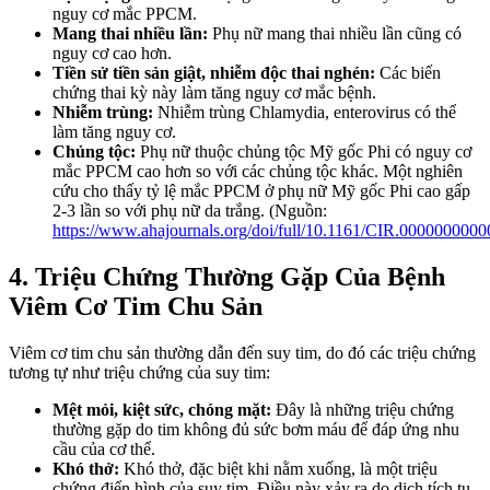
nguy cơ mắc PPCM.
Mang thai nhiều lần:
Phụ nữ mang thai nhiều lần cũng có
nguy cơ cao hơn.
Tiền sử tiền sản giật, nhiễm độc thai nghén:
Các biến
chứng thai kỳ này làm tăng nguy cơ mắc bệnh.
Nhiễm trùng:
Nhiễm trùng Chlamydia, enterovirus có thể
làm tăng nguy cơ.
Chủng tộc:
Phụ nữ thuộc chủng tộc Mỹ gốc Phi có nguy cơ
mắc PPCM cao hơn so với các chủng tộc khác. Một nghiên
cứu cho thấy tỷ lệ mắc PPCM ở phụ nữ Mỹ gốc Phi cao gấp
2-3 lần so với phụ nữ da trắng. (Nguồn:
https://www.ahajournals.org/doi/full/10.1161/CIR.000000000
4. Triệu Chứng Thường Gặp Của Bệnh
Viêm Cơ Tim Chu Sản
Viêm cơ tim chu sản thường dẫn đến suy tim, do đó các triệu chứng
tương tự như triệu chứng của suy tim:
Mệt mỏi, kiệt sức, chóng mặt:
Đây là những triệu chứng
thường gặp do tim không đủ sức bơm máu để đáp ứng nhu
cầu của cơ thể.
Khó thở:
Khó thở, đặc biệt khi nằm xuống, là một triệu
chứng điển hình của suy tim. Điều này xảy ra do dịch tích tụ