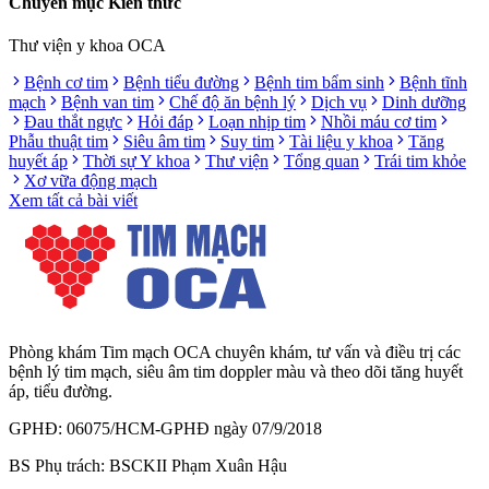
Chuyên mục Kiến thức
Thư viện y khoa OCA
Bệnh cơ tim
Bệnh tiểu đường
Bệnh tim bẩm sinh
Bệnh tĩnh
mạch
Bệnh van tim
Chế độ ăn bệnh lý
Dịch vụ
Dinh dưỡng
Đau thắt ngực
Hỏi đáp
Loạn nhịp tim
Nhồi máu cơ tim
Phẫu thuật tim
Siêu âm tim
Suy tim
Tài liệu y khoa
Tăng
huyết áp
Thời sự Y khoa
Thư viện
Tổng quan
Trái tim khỏe
Xơ vữa động mạch
Xem tất cả bài viết
Phòng khám Tim mạch OCA chuyên khám, tư vấn và điều trị các
bệnh lý tim mạch, siêu âm tim doppler màu và theo dõi tăng huyết
áp, tiểu đường.
GPHĐ: 06075/HCM-GPHĐ ngày 07/9/2018
BS Phụ trách: BSCKII Phạm Xuân Hậu