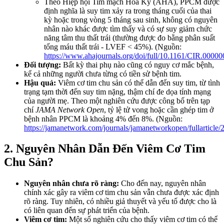
Theo Hiệp hội Tim mạch Hoa Kỳ (AHA), PPCM được
định nghĩa là suy tim xảy ra trong tháng cuối của thai
kỳ hoặc trong vòng 5 tháng sau sinh, không có nguyên
nhân nào khác được tìm thấy và có sự suy giảm chức
năng tâm thu thất trái (thường được đo bằng phân suất
tống máu thất trái - LVEF < 45%). (Nguồn:
https://www.ahajournals.org/doi/full/10.1161/CIR.000
Đối tượng:
Bất kỳ thai phụ nào cũng có nguy cơ mắc bệnh,
kể cả những người chưa từng có tiền sử bệnh tim.
Hậu quả:
Viêm cơ tim chu sản có thể dẫn đến suy tim, từ tình
trạng tạm thời đến suy tim nặng, thậm chí đe dọa tính mạng
của người mẹ. Theo một nghiên cứu được công bố trên tạp
chí
JAMA Network Open
, tỷ lệ tử vong hoặc cần ghép tim ở
bệnh nhân PPCM là khoảng 4% đến 8%. (Nguồn:
https://jamanetwork.com/journals/jamanetworkopen/fullarticle
2. Nguyên Nhân Dẫn Đến Viêm Cơ Tim
Chu Sản?
Nguyên nhân chưa rõ ràng:
Cho đến nay, nguyên nhân
chính xác gây ra viêm cơ tim chu sản vẫn chưa được xác định
rõ ràng. Tuy nhiên, có nhiều giả thuyết và yếu tố được cho là
có liên quan đến sự phát triển của bệnh.
Viêm cơ tim:
Một số nghiên cứu cho thấy viêm cơ tim có thể