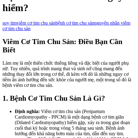
hiểm?
suy tim
viêm cơ tim chu sản
bệnh cơ tim chu sản
nguyên nhân viêm
cơ tim chu sản
Viêm Cơ Tim Chu Sản: Điều Bạn Cần
Biết
Làm mẹ là một thiên chức thiêng liêng và đặc biệt của người phụ
nữ. Tuy nhiên, quá trình mang thai và sinh nở cũng mang đến
những thay đổi lớn trong cơ thể, đi kèm với đó là những nguy cơ
tiềm ẩn ảnh hưởng đến sức khỏe của người mẹ, một trong số đó là
bệnh viêm cơ tim chu sản.
1. Bệnh Cơ Tim Chu Sản Là Gì?
Định nghĩa:
Viêm cơ tim chu sản (Peripartum
Cardiomyopathy - PPCM) là một dạng bệnh cơ tim giãn
(Dilated Cardiomyopathy) hiếm gặp, xảy ra trong giai đoạn
cuối thai kỳ hoặc trong vòng 5 tháng sau sinh. Bệnh ảnh
hưởng đến khả năng bơm máu của tim, dẫn đến suy tim.