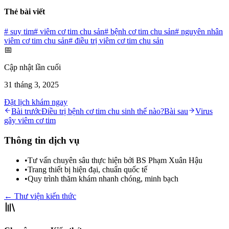
Thẻ bài viết
#
suy tim
#
viêm cơ tim chu sản
#
bệnh cơ tim chu sản
#
nguyên nhân
viêm cơ tim chu sản
#
điều trị viêm cơ tim chu sản
📅
Cập nhật lần cuối
31 tháng 3, 2025
Đặt lịch khám ngay
Bài trước
Điều trị bệnh cơ tim chu sinh thế nào?
Bài sau
Virus
gây viêm cơ tim
Thông tin dịch vụ
•
Tư vấn chuyên sâu thực hiện bởi BS Phạm Xuân Hậu
•
Trang thiết bị hiện đại, chuẩn quốc tế
•
Quy trình thăm khám nhanh chóng, minh bạch
← Thư viện kiến thức