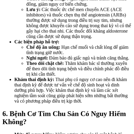
đông, giảm nguy cơ biến chứng.
Lưu ý:
Các thuốc ức chế men chuyển ACE (ACE
inhibitors) và thuốc chẹn thụ thể angiotensin (ARBs)
thường được sử dụng trong điều trị suy tim, nhưng
không được khuyến cáo sử dụng trong thai kỳ vì có thể
gây hại cho thai nhi. Các thuốc đối kháng aldosterone
cũng cần được sử dụng thận trọng.
Các biện pháp hỗ trợ:
Chế độ ăn uống:
Hạn chế muối và chất lỏng để giảm
tình trạng giữ nước.
Nghỉ ngơi:
Đảm bảo đủ giấc ngủ và tránh căng thẳng.
Theo dõi chặt chẽ:
Thăm khám bác sĩ thường xuyên
để theo dõi tình trạng bệnh và điều chỉnh phác đồ điều
trị khi cần thiết.
Khám thai định kỳ:
Thai phụ có nguy cơ cao nên đi khám
thai định kỳ để được tư vấn về chế độ sinh hoạt và dinh
dưỡng phù hợp. Việc khám thai định kỳ và làm các xét
nghiệm tầm soát cũng giúp phát hiện sớm những bất thường
và có phương pháp điều trị kịp thời.
6. Bệnh Cơ Tim Chu Sản Có Nguy Hiểm
Không?