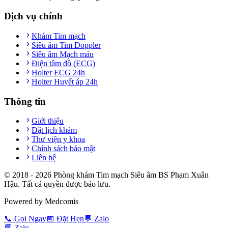
Dịch vụ chính
Khám Tim mạch
Siêu âm Tim Doppler
Siêu âm Mạch máu
Điện tâm đồ (ECG)
Holter ECG 24h
Holter Huyết áp 24h
Thông tin
Giới thiệu
Đặt lịch khám
Thư viện y khoa
Chính sách bảo mật
Liên hệ
© 2018 -
2026
Phòng khám Tim mạch Siêu âm BS Phạm Xuân
Hậu. Tất cả quyền được bảo lưu.
Powered by Medcomis
📞
Gọi Ngay
📅
Đặt Hẹn
💬
Zalo
💬
Zalo