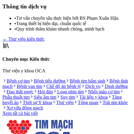
Thông tin dịch vụ
•
Tư vấn chuyên sâu thực hiện bởi BS Phạm Xuân Hậu
•
Trang thiết bị hiện đại, chuẩn quốc tế
•
Quy trình thăm khám nhanh chóng, minh bạch
← Thư viện kiến thức
Chuyên mục Kiến thức
Thư viện y khoa OCA
Bệnh cơ tim
Bệnh tiểu đường
Bệnh tim bẩm sinh
Bệnh tĩnh
mạch
Bệnh van tim
Chế độ ăn bệnh lý
Dịch vụ
Dinh dưỡng
Đau thắt ngực
Hỏi đáp
Loạn nhịp tim
Nhồi máu cơ tim
Phẫu thuật tim
Siêu âm tim
Suy tim
Tài liệu y khoa
Tăng
huyết áp
Thời sự Y khoa
Thư viện
Tổng quan
Trái tim khỏe
Xơ vữa động mạch
Xem tất cả bài viết