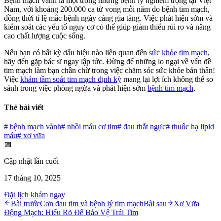
Bệnh mạch vành là một trong những bệnh lý nghiêm trọng tại Việt
Nam, với khoảng 200.000 ca tử vong mỗi năm do bệnh tim mạch,
đồng thời tỉ lệ mắc bệnh ngày càng gia tăng. Việc phát hiện sớm và
kiểm soát các yếu tố nguy cơ có thể giúp giảm thiểu rủi ro và nâng
cao chất lượng cuộc sống.
Nếu bạn có bất kỳ dấu hiệu nào liên quan đến
sức khỏe tim mạch
,
hãy đến gặp bác sĩ ngay lập tức. Đừng để những lo ngại về vấn đề
tim mạch làm bạn chần chừ trong việc chăm sóc sức khỏe bản thân!
Việc
khám tầm soát tim mạch định kỳ
mang lại lợi ích không thể so
sánh trong việc phòng ngừa và phát hiện sớm
bệnh tim mạch
.
Thẻ bài viết
#
bệnh mạch vành
#
nhồi máu cơ tim
#
đau thắt ngực
#
thuốc hạ lipid
máu
#
xơ vữa
📅
Cập nhật lần cuối
17 tháng 10, 2025
Đặt lịch khám ngay
Bài trước
Cơn đau tim và bệnh lý tim mạch
Bài sau
Xơ Vữa
Động Mạch: Hiểu Rõ Để Bảo Vệ Trái Tim