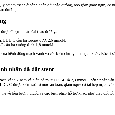
guy cơ tim mạch ở bệnh nhân đái tháo đường, bao gồm giảm nguy cơ nhồ
tháo đường.
ờng
 được ở bệnh nhân đái tháo đường:
h
: LDL-C cần hạ xuống dưới 2,6 mmol/l.
C cần hạ xuống dưới 1,8 mmol/l.
 của bệnh động mạch vành và các biến chứng tim mạch khác. Bác sĩ sẽ 
nh nhân đã đặt stent
mạch vành 2 năm và hiện có mức LDL-C là 2,3 mmol/l, bệnh nhân vẫn 
ng LDL-C được kiểm soát ở mức an toàn, giảm nguy cơ tái hẹp mạch và 
ụ thể về liều lượng thuốc và các biện pháp hỗ trợ khác, như thay đổi l