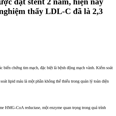
ợc đặt stent 2 năm, hiện nay
 nghiệm thấy LDL-C đã là 2,3
các biến chứng tim mạch, đặc biệt là bệnh động mạch vành. Kiểm soát
oát lipid máu là một phần không thể thiếu trong quản lý toàn diện
 enzyme HMG-CoA reductase, một enzyme quan trọng trong quá trình