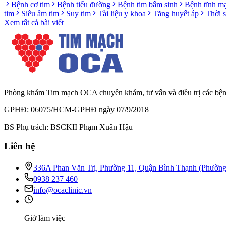
Bệnh cơ tim
Bệnh tiểu đường
Bệnh tim bẩm sinh
Bệnh tĩnh m
tim
Siêu âm tim
Suy tim
Tài liệu y khoa
Tăng huyết áp
Thời 
Xem tất cả bài viết
Phòng khám Tim mạch OCA chuyên khám, tư vấn và điều trị các bệnh l
GPHĐ: 06075/HCM-GPHĐ ngày 07/9/2018
BS Phụ trách: BSCKII Phạm Xuân Hậu
Liên hệ
336A Phan Văn Trị, Phường 11, Quận Bình Thạnh (Phườn
0938 237 460
info@ocaclinic.vn
Giờ làm việc