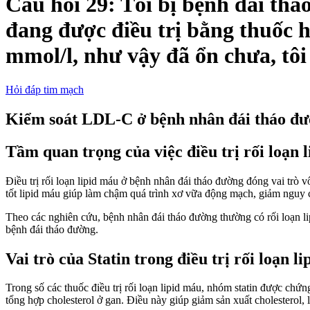
Câu hỏi 29: Tôi bị bệnh đái th
đang được điều trị bằng thuốc 
mmol/l, như vậy đã ổn chưa, tô
Hỏi đáp tim mạch
Kiểm soát LDL-C ở bệnh nhân đái tháo đ
Tầm quan trọng của việc điều trị rối loạn 
Điều trị rối loạn lipid máu ở bệnh nhân đái tháo đường đóng vai trò
tốt lipid máu giúp làm chậm quá trình xơ vữa động mạch, giảm nguy 
Theo các nghiên cứu, bệnh nhân đái tháo đường thường có rối loạn li
bệnh đái tháo đường.
Vai trò của Statin trong điều trị rối loạn l
Trong số các thuốc điều trị rối loạn lipid máu, nhóm statin được ch
tổng hợp cholesterol ở gan. Điều này giúp giảm sản xuất cholesterol