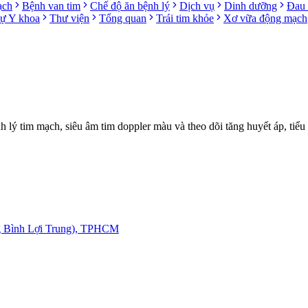
ạch
Bệnh van tim
Chế độ ăn bệnh lý
Dịch vụ
Dinh dưỡng
Đau 
sự Y khoa
Thư viện
Tổng quan
Trái tim khỏe
Xơ vữa động mạch
ý tim mạch, siêu âm tim doppler màu và theo dõi tăng huyết áp, tiểu
g Bình Lợi Trung), TPHCM