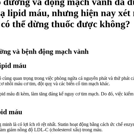
áo đường và động mạch vành đã đư
hạ lipid máu, nhưng hiện nay xét
i có thể dừng thuốc được không?
ường và bệnh động mạch vành
lipid máu
 vô cùng quan trọng trong việc phòng ngừa cả nguyên phát và thứ phát 
cơ nhồi máu cơ tim, đột quỵ và các biến cố tim mạch khác.
pid máu đi kèm, làm tăng đáng kể nguy cơ tim mạch. Do đó, việc kiểm s
ipid máu
ứng minh là có lợi ích rõ rệt nhất. Statin hoạt động bằng cách ức chế
, làm giảm nồng độ LDL-C (cholesterol xấu) trong máu.