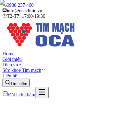
0938 237 460
info@ocaclinic.vn
T2-T7: 17:00-19:30
Home
Giới thiệu
Dịch vụ
Sức khoẻ Tim mạch
Liên hệ
Tìm kiếm
Đặt lịch khám