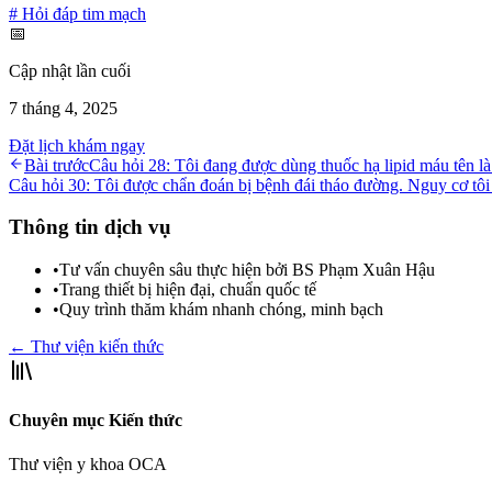
#
Hỏi đáp tim mạch
📅
Cập nhật lần cuối
7 tháng 4, 2025
Đặt lịch khám ngay
Bài trước
Câu hỏi 28: Tôi đang được dùng thuốc hạ lipid máu tên l
Câu hỏi 30: Tôi được chẩn đoán bị bệnh đái tháo đường. Nguy cơ tôi
Thông tin dịch vụ
•
Tư vấn chuyên sâu thực hiện bởi BS Phạm Xuân Hậu
•
Trang thiết bị hiện đại, chuẩn quốc tế
•
Quy trình thăm khám nhanh chóng, minh bạch
← Thư viện kiến thức
Chuyên mục Kiến thức
Thư viện y khoa OCA