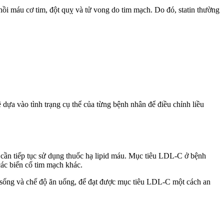
i máu cơ tim, đột quỵ và tử vong do tim mạch. Do đó, statin thường
dựa vào tình trạng cụ thể của từng bệnh nhân để điều chỉnh liều
cần tiếp tục sử dụng thuốc hạ lipid máu. Mục tiêu LDL-C ở bệnh
các biến cố tim mạch khác.
ối sống và chế độ ăn uống, để đạt được mục tiêu LDL-C một cách an