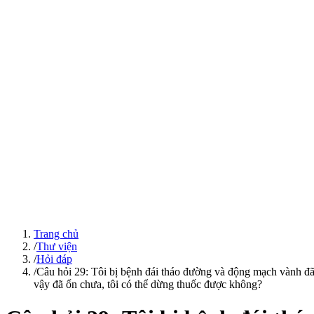
Trang chủ
/
Thư viện
/
Hỏi đáp
/
Câu hỏi 29: Tôi bị bệnh đái tháo đường và động mạch vành đã 
vậy đã ổn chưa, tôi có thể dừng thuốc được không?