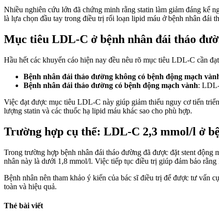
Nhiều nghiên cứu lớn đã chứng minh rằng statin làm giảm đáng kể n
là lựa chọn đầu tay trong điều trị rối loạn lipid máu ở bệnh nhân đái 
Mục tiêu LDL-C ở bệnh nhân đái tháo đư
Hầu hết các khuyến cáo hiện nay đều nêu rõ mục tiêu LDL-C cần đạt
Bệnh nhân đái tháo đường không có bệnh động mạch vàn
Bệnh nhân đái tháo đường có bệnh động mạch vành
: LDL-
Việc đạt được mục tiêu LDL-C này giúp giảm thiểu nguy cơ tiến triển
lượng statin và các thuốc hạ lipid máu khác sao cho phù hợp.
Trường hợp cụ thể: LDL-C 2,3 mmol/l ở bệ
Trong trường hợp bệnh nhân đái tháo đường đã được đặt stent động 
nhân này là dưới 1,8 mmol/l. Việc tiếp tục điều trị giúp đảm bảo rằ
Bệnh nhân nên tham khảo ý kiến của bác sĩ điều trị để được tư vấn c
toàn và hiệu quả.
Thẻ bài viết