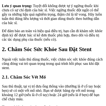
Lưu ý quan trọng:
Tuyệt đối không được tự ý ngừng thuốc khi
chưa có sự chỉ định của bác sĩ. Việc ngừng thuốc đột ngột có thể
gây ra những hậu quả nghiêm trọng, thậm chí là tử vong. Hãy luôn
tuân thủ đúng liều lượng và thời gian dùng thuốc theo hướng dẫn
của bác sĩ.
Để đảm bảo an toàn và hiệu quả điều trị, bạn cần đi khám sức khỏe
định kỳ để được bác sĩ kê đơn thuốc phù hợp, theo dõi và điều trị
các tác dụng phụ của thuốc (nếu có).
2. Chăm Sóc Sức Khỏe Sau Đặt Stent
Ngoài việc tuân thủ dùng thuốc, việc chăm sóc sức khỏe đúng cách
cũng đóng vai trò quan trọng trong quá trình hồi phục sau khi đặt
stent.
2.1. Chăm Sóc Vết Mổ
Sau thủ thuật, tại vị trí đưa ống thông vào (thường là ở cổ tay hoặc
bẹn) sẽ có một vết mổ nhỏ. Bạn sẽ được băng ép vết mổ trong
khoảng 12 giờ (nếu là ở cổ tay) hoặc 24 giờ (nếu là ở bẹn) để hạn
chế chảy máu.