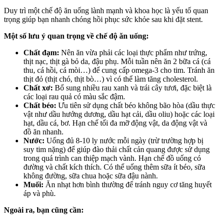
Duy trì một chế độ ăn uống lành mạnh và khoa học là yếu tố quan
trọng giúp bạn nhanh chóng hồi phục sức khỏe sau khi đặt stent.
Một số lưu ý quan trọng về chế độ ăn uống:
Chất đạm:
Nên ăn vừa phải các loại thực phẩm như trứng,
thịt nạc, thịt gà bỏ da, đậu phụ. Mỗi tuần nên ăn 2 bữa cá (cá
thu, cá hồi, cá mòi…) để cung cấp omega-3 cho tim. Tránh ăn
thịt đỏ (thịt chó, thịt bò…) vì có thể làm tăng cholesterol.
Chất xơ:
Bổ sung nhiều rau xanh và trái cây tươi, đặc biệt là
các loại rau quả có màu sắc đậm.
Chất béo:
Ưu tiên sử dụng chất béo không bão hòa (dầu thực
vật như dầu hướng dương, dầu hạt cải, dầu oliu) hoặc các loại
hạt, dầu cá, bơ. Hạn chế tối đa mỡ động vật, da động vật và
đồ ăn nhanh.
Nước:
Uống đủ 8-10 ly nước mỗi ngày (trừ trường hợp bị
suy tim nặng) để giúp đào thải chất cản quang được sử dụng
trong quá trình can thiệp mạch vành. Hạn chế đồ uống có
đường và chất kích thích. Có thể uống thêm sữa ít béo, sữa
không đường, sữa chua hoặc sữa đậu nành.
Muối:
Ăn nhạt hơn bình thường để tránh nguy cơ tăng huyết
áp và phù.
Ngoài ra, bạn cũng cần: