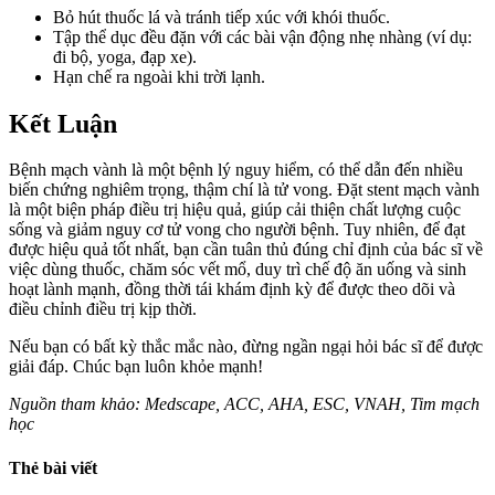
Bỏ hút thuốc lá và tránh tiếp xúc với khói thuốc.
Tập thể dục đều đặn với các bài vận động nhẹ nhàng (ví dụ:
đi bộ, yoga, đạp xe).
Hạn chế ra ngoài khi trời lạnh.
Kết Luận
Bệnh mạch vành là một bệnh lý nguy hiểm, có thể dẫn đến nhiều
biến chứng nghiêm trọng, thậm chí là tử vong. Đặt stent mạch vành
là một biện pháp điều trị hiệu quả, giúp cải thiện chất lượng cuộc
sống và giảm nguy cơ tử vong cho người bệnh. Tuy nhiên, để đạt
được hiệu quả tốt nhất, bạn cần tuân thủ đúng chỉ định của bác sĩ về
việc dùng thuốc, chăm sóc vết mổ, duy trì chế độ ăn uống và sinh
hoạt lành mạnh, đồng thời tái khám định kỳ để được theo dõi và
điều chỉnh điều trị kịp thời.
Nếu bạn có bất kỳ thắc mắc nào, đừng ngần ngại hỏi bác sĩ để được
giải đáp. Chúc bạn luôn khỏe mạnh!
Nguồn tham khảo: Medscape, ACC, AHA, ESC, VNAH, Tim mạch
học
Thẻ bài viết