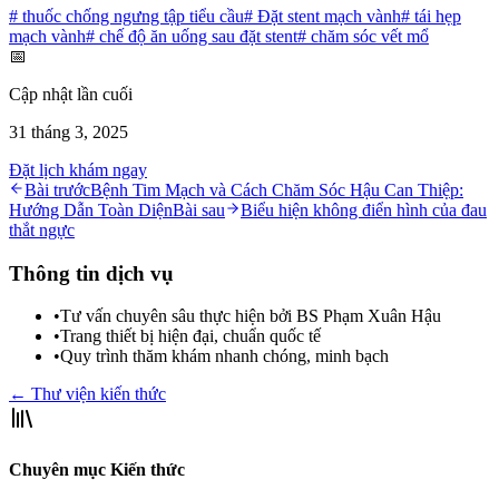
#
thuốc chống ngưng tập tiểu cầu
#
Đặt stent mạch vành
#
tái hẹp
mạch vành
#
chế độ ăn uống sau đặt stent
#
chăm sóc vết mổ
📅
Cập nhật lần cuối
31 tháng 3, 2025
Đặt lịch khám ngay
Bài trước
Bệnh Tim Mạch và Cách Chăm Sóc Hậu Can Thiệp:
Hướng Dẫn Toàn Diện
Bài sau
Biểu hiện không điển hình của đau
thắt ngực
Thông tin dịch vụ
•
Tư vấn chuyên sâu thực hiện bởi BS Phạm Xuân Hậu
•
Trang thiết bị hiện đại, chuẩn quốc tế
•
Quy trình thăm khám nhanh chóng, minh bạch
← Thư viện kiến thức
Chuyên mục Kiến thức