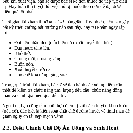
Sau khi xuất viện, bạn sẽ được bác sĩ kê đơn thuốc để tiếp tục điều
trị. Hãy tuân thủ tuyệt đối việc uống thuốc theo đơn để đạt được
hiệu quả tốt nhất.
Thời gian tái khám thường là 1-3 tháng/lần. Tuy nhiên, nếu bạn gặp
bất kỳ triệu chứng bất thường nào sau đây, hãy tái khám ngay lập
tức:
Đại tiện phân đen (dấu hiệu của xuất huyết tiêu hóa).
Đau ngực tăng lên.
Khó thở.
Chóng mặt, choáng váng.
Buồn nôn.
Xuất huyết dưới da.
Hạn chế khả năng gắng sức.
Trong quá trình tái khám, bác sĩ sẽ tiến hành các xét nghiệm cần
thiết để kiểm tra chức năng tim, lượng tiểu cầu, chức năng đông
máu và đánh giá hiệu quả điều trị.
Ngoài ra, bạn cũng cần phối hợp điều trị với các chuyên khoa khác
(nếu có), đặc biệt là kiểm soát chặt chẽ đường huyết và lipid máu để
giảm nguy cơ tái hẹp mạch vành.
2.3. Điều Chỉnh Chế Độ Ăn Uống và Sinh Hoạt