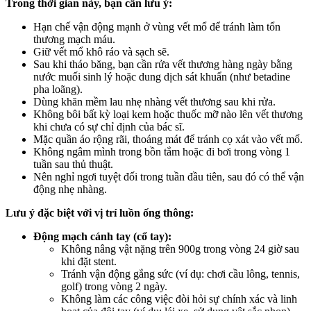
Trong thời gian này, bạn cần lưu ý:
Hạn chế vận động mạnh ở vùng vết mổ để tránh làm tổn
thương mạch máu.
Giữ vết mổ khô ráo và sạch sẽ.
Sau khi tháo băng, bạn cần rửa vết thương hàng ngày bằng
nước muối sinh lý hoặc dung dịch sát khuẩn (như betadine
pha loãng).
Dùng khăn mềm lau nhẹ nhàng vết thương sau khi rửa.
Không bôi bất kỳ loại kem hoặc thuốc mỡ nào lên vết thương
khi chưa có sự chỉ định của bác sĩ.
Mặc quần áo rộng rãi, thoáng mát để tránh cọ xát vào vết mổ.
Không ngâm mình trong bồn tắm hoặc đi bơi trong vòng 1
tuần sau thủ thuật.
Nên nghỉ ngơi tuyệt đối trong tuần đầu tiên, sau đó có thể vận
động nhẹ nhàng.
Lưu ý đặc biệt với vị trí luồn ống thông:
Động mạch cánh tay (cổ tay):
Không nâng vật nặng trên 900g trong vòng 24 giờ sau
khi đặt stent.
Tránh vận động gắng sức (ví dụ: chơi cầu lông, tennis,
golf) trong vòng 2 ngày.
Không làm các công việc đòi hỏi sự chính xác và linh