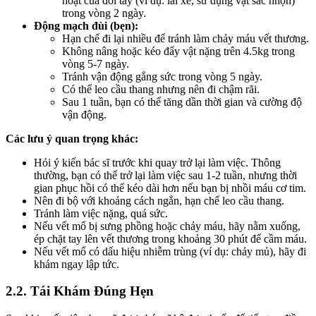
hoạt của đôi tay (ví dụ: lái xe, sử dụng vật sắc nhọn)
trong vòng 2 ngày.
Động mạch đùi (bẹn):
Hạn chế đi lại nhiều để tránh làm chảy máu vết thương.
Không nâng hoặc kéo đẩy vật nặng trên 4.5kg trong
vòng 5-7 ngày.
Tránh vận động gắng sức trong vòng 5 ngày.
Có thể leo cầu thang nhưng nên đi chậm rãi.
Sau 1 tuần, bạn có thể tăng dần thời gian và cường độ
vận động.
Các lưu ý quan trọng khác:
Hỏi ý kiến bác sĩ trước khi quay trở lại làm việc. Thông
thường, bạn có thể trở lại làm việc sau 1-2 tuần, nhưng thời
gian phục hồi có thể kéo dài hơn nếu bạn bị nhồi máu cơ tim.
Nên đi bộ với khoảng cách ngắn, hạn chế leo cầu thang.
Tránh làm việc nặng, quá sức.
Nếu vết mổ bị sưng phồng hoặc chảy máu, hãy nằm xuống,
ép chặt tay lên vết thương trong khoảng 30 phút để cầm máu.
Nếu vết mổ có dấu hiệu nhiễm trùng (ví dụ: chảy mủ), hãy đi
khám ngay lập tức.
2.2. Tái Khám Đúng Hẹn