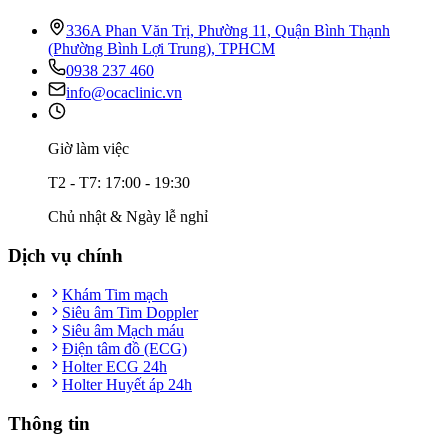
336A Phan Văn Trị, Phường 11, Quận Bình Thạnh
(Phường Bình Lợi Trung), TPHCM
0938 237 460
info@ocaclinic.vn
Giờ làm việc
T2 - T7: 17:00 - 19:30
Chủ nhật & Ngày lễ nghỉ
Dịch vụ chính
Khám Tim mạch
Siêu âm Tim Doppler
Siêu âm Mạch máu
Điện tâm đồ (ECG)
Holter ECG 24h
Holter Huyết áp 24h
Thông tin