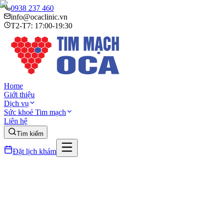
0938 237 460
info@ocaclinic.vn
T2-T7: 17:00-19:30
Home
Giới thiệu
Dịch vụ
Sức khoẻ Tim mạch
Liên hệ
Tìm kiếm
Đặt lịch khám