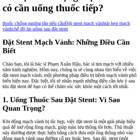
có cần uống thuốc tiếp?
thuốc chống ngưng tập tiểu cầu
Đặt stent mạch vành
tái hẹp mạch
vành
chế độ ăn uống sau đặt stent
Đặt Stent Mạch Vành: Những Điều Cần
Biết
Chào bạn, tôi là bác sĩ Phạm Xuân Hậu, bác sĩ tim mạch với nhiều
năm kinh nghiệm. Hôm nay, chúng ta sẽ cùng nhau tìm hiểu về việc
đặt stent mạch vành, một phương pháp điều trị bệnh mạch vành phổ
biến hiện nay. Đặc biệt, tôi sẽ nhấn mạnh những điều cần lưu ý sau
khi đặt stent để bạn có thể chăm sóc sức khỏe một cách tốt nhất.
1. Uống Thuốc Sau Đặt Stent: Vì Sao
Quan Trọng?
Khi động mạch vành bị tắc hẹp, việc đặt stent là một giải pháp hiệu
quả để mở rộng lòng mạch, giúp máu lưu thông tốt hơn. Thủ thuật
này thường được thực hiện bằng cách đưa một ống thông nhỏ vào
động mạch vành qua đường cổ tay hoặc bẹn. Sau đó, stent (một