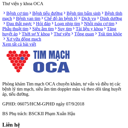
Thư viện y khoa OCA
Bệnh cơ tim
Bệnh tiểu đường
Bệnh tim bẩm sinh
Bệnh tĩnh
mạch
Bệnh van tim
Chế độ ăn bệnh lý
Dịch vụ
Dinh dưỡng
Đau thắt ngực
Hỏi đáp
Loạn nhịp tim
Nhồi máu cơ tim
Phẫu thuật tim
Siêu âm tim
Suy tim
Tài liệu y khoa
Tăng
huyết áp
Thời sự Y khoa
Thư viện
Tổng quan
Trái tim khỏe
Xơ vữa động mạch
Xem tất cả bài viết
Phòng khám Tim mạch OCA chuyên khám, tư vấn và điều trị các
bệnh lý tim mạch, siêu âm tim doppler màu và theo dõi tăng huyết
áp, tiểu đường.
GPHĐ: 06075/HCM-GPHĐ ngày 07/9/2018
BS Phụ trách: BSCKII Phạm Xuân Hậu
Liên hệ