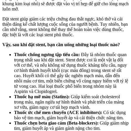
khung kim loại nhỏ) sẽ được đặt vào vị trí hẹp để giữ cho lòng mạch
luôn mở.
Đặt stent giúp giảm các triệu chứng đau thắt ngực, khó thở và cải
thiện đáng kể chất lượng cuộc sống của người bệnh. Tuy nhiên, bạn
cần nhớ rằng, stent không thể thay thế hoàn toàn việc dùng thuốc,
đặc biệt là với các loại stent phủ thuốc.
Vậy, sau khi đặt stent, bạn cần uống những loại thuốc nào?
Thuốc chống ngưng tập tiểu cầu:
Đây là nhóm thuốc quan
trọng nhất sau khi đặt stent. Stent được coi là một vật lạ đối
với cơ thể, và nếu không sử dụng thuốc kháng tiểu cầu, nguy
cơ hình thành huyết khối (cục máu đông) trong stent sẽ rất
cao. Huyết khối có thể gây tắc nghẽn mạch máu, dẫn đến
nhồi máu cơ tim, một biến chứng vô cùng nguy hiểm với tỷ lệ
tử vong cao. Hai loại thuốc phổ biến trong nhóm này là
Aspirin và Clopidogrel.
Thuốc hạ mỡ máu (Statins):
Giúp kiểm soát cholesterol
trong máu, ngăn ngừa sự hình thành và phát triển của mảng
xơ vữa, giảm nguy cơ tái hẹp mạch vành.
Thuốc ức chế men chuyển (ACE inhibitors):
Có tác dụng
bảo vệ tim mạch, giảm huyết áp và cải thiện chức năng tim.
Thuốc chẹn beta giao cảm (Beta-blockers):
Giúp giảm nhịp
tim, giảm huyết áp và giảm gánh nặng cho tim.