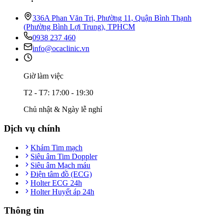
336A Phan Văn Trị, Phường 11, Quận Bình Thạnh
(Phường Bình Lợi Trung), TPHCM
0938 237 460
info@ocaclinic.vn
Giờ làm việc
T2 - T7: 17:00 - 19:30
Chủ nhật & Ngày lễ nghỉ
Dịch vụ chính
Khám Tim mạch
Siêu âm Tim Doppler
Siêu âm Mạch máu
Điện tâm đồ (ECG)
Holter ECG 24h
Holter Huyết áp 24h
Thông tin