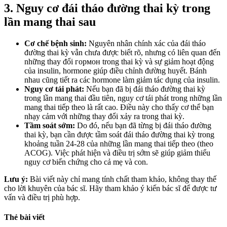
3. Nguy cơ đái tháo đường thai kỳ trong
lần mang thai sau
Cơ chế bệnh sinh:
Nguyên nhân chính xác của đái tháo
đường thai kỳ vẫn chưa được biết rõ, nhưng có liên quan đến
những thay đổi гормон trong thai kỳ và sự giảm hoạt động
của insulin, hormone giúp điều chỉnh đường huyết. Bánh
nhau cũng tiết ra các hormone làm giảm tác dụng của insulin.
Nguy cơ tái phát:
Nếu bạn đã bị đái tháo đường thai kỳ
trong lần mang thai đầu tiên, nguy cơ tái phát trong những lần
mang thai tiếp theo là rất cao. Điều này cho thấy cơ thể bạn
nhạy cảm với những thay đổi xảy ra trong thai kỳ.
Tầm soát sớm:
Do đó, nếu bạn đã từng bị đái tháo đường
thai kỳ, bạn cần được tầm soát đái tháo đường thai kỳ trong
khoảng tuần 24-28 của những lần mang thai tiếp theo (theo
ACOG). Việc phát hiện và điều trị sớm sẽ giúp giảm thiểu
nguy cơ biến chứng cho cả mẹ và con.
Lưu ý:
Bài viết này chỉ mang tính chất tham khảo, không thay thế
cho lời khuyên của bác sĩ. Hãy tham khảo ý kiến bác sĩ để được tư
vấn và điều trị phù hợp.
Thẻ bài viết