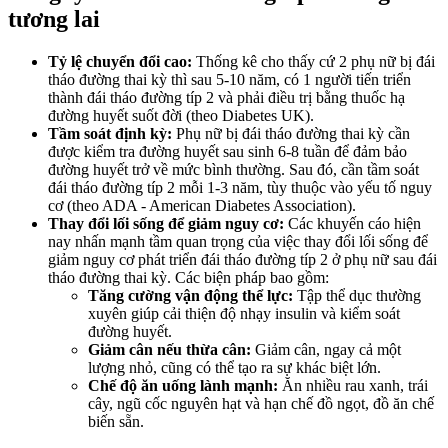
tương lai
Tỷ lệ chuyển đổi cao:
Thống kê cho thấy cứ 2 phụ nữ bị đái
tháo đường thai kỳ thì sau 5-10 năm, có 1 người tiến triển
thành đái tháo đường típ 2 và phải điều trị bằng thuốc hạ
đường huyết suốt đời (theo Diabetes UK).
Tầm soát định kỳ:
Phụ nữ bị đái tháo đường thai kỳ cần
được kiểm tra đường huyết sau sinh 6-8 tuần để đảm bảo
đường huyết trở về mức bình thường. Sau đó, cần tầm soát
đái tháo đường típ 2 mỗi 1-3 năm, tùy thuộc vào yếu tố nguy
cơ (theo ADA - American Diabetes Association).
Thay đổi lối sống để giảm nguy cơ:
Các khuyến cáo hiện
nay nhấn mạnh tầm quan trọng của việc thay đổi lối sống để
giảm nguy cơ phát triển đái tháo đường típ 2 ở phụ nữ sau đái
tháo đường thai kỳ. Các biện pháp bao gồm:
Tăng cường vận động thể lực:
Tập thể dục thường
xuyên giúp cải thiện độ nhạy insulin và kiểm soát
đường huyết.
Giảm cân nếu thừa cân:
Giảm cân, ngay cả một
lượng nhỏ, cũng có thể tạo ra sự khác biệt lớn.
Chế độ ăn uống lành mạnh:
Ăn nhiều rau xanh, trái
cây, ngũ cốc nguyên hạt và hạn chế đồ ngọt, đồ ăn chế
biến sẵn.