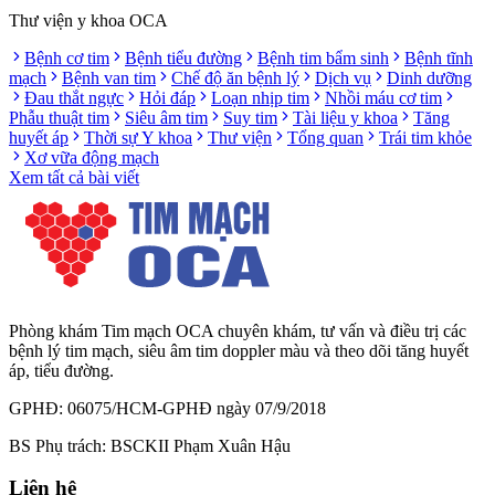
Thư viện y khoa OCA
Bệnh cơ tim
Bệnh tiểu đường
Bệnh tim bẩm sinh
Bệnh tĩnh
mạch
Bệnh van tim
Chế độ ăn bệnh lý
Dịch vụ
Dinh dưỡng
Đau thắt ngực
Hỏi đáp
Loạn nhịp tim
Nhồi máu cơ tim
Phẫu thuật tim
Siêu âm tim
Suy tim
Tài liệu y khoa
Tăng
huyết áp
Thời sự Y khoa
Thư viện
Tổng quan
Trái tim khỏe
Xơ vữa động mạch
Xem tất cả bài viết
Phòng khám Tim mạch OCA chuyên khám, tư vấn và điều trị các
bệnh lý tim mạch, siêu âm tim doppler màu và theo dõi tăng huyết
áp, tiểu đường.
GPHĐ: 06075/HCM-GPHĐ ngày 07/9/2018
BS Phụ trách: BSCKII Phạm Xuân Hậu
Liên hệ