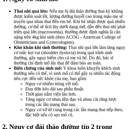
Thai nhi quá lớn:
Nếu mẹ bị đái tháo đường thai kỳ không
được kiểm soát tốt, lượng đường huyết cao trong máu mẹ sẽ
truyền qua nhau thai đến em bé. Khi bé nhận được quá nhiều
đường, cơ thể sẽ tích lũy dưới dạng mỡ, dẫn đến thai nhi phát
triển quá lớn (macrosomia), thường được định nghĩa là cân
nặng trên 4kg khi sinh (theo ACOG - American College of
Obstetricians and Gynecologists).
Khó khăn khi sinh thường:
Thai nhi quá lớn làm tăng nguy
cơ mắc kẹt vai (shoulder dystocia) trong quá trình sinh
thường, gây nguy hiểm cho cả mẹ và bé. Do đó, bác sĩ
thường chỉ định mổ lấy thai để đảm bảo an toàn.
Biến chứng của sinh mổ:
Y khoa luôn khuyến khích sinh
thường nếu có thể, vì sinh mổ có thể gây ra nhiều tác động
tiêu cực đến sức khỏe của mẹ, bao gồm:
Nguy cơ nhiễm trùng vết mổ.
Đau đớn kéo dài sau phẫu thuật.
Thời gian nằm viện lâu hơn.
Tăng nguy cơ nhau tiền đạo và nhau cài răng lược
trong các lần mang thai sau.
Nguy cơ vỡ tử cung trong các lần mang thai tiếp theo,
đặc biệt nếu có sẹo mổ cũ.
2. Nguy cơ đái tháo đường típ 2 trong