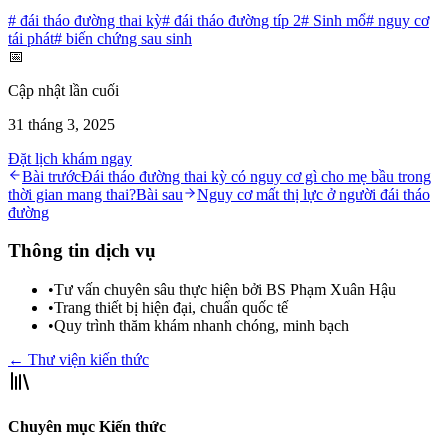
#
đái tháo đường thai kỳ
#
đái tháo đường típ 2
#
Sinh mổ
#
nguy cơ
tái phát
#
biến chứng sau sinh
📅
Cập nhật lần cuối
31 tháng 3, 2025
Đặt lịch khám ngay
Bài trước
Đái tháo đường thai kỳ có nguy cơ gì cho mẹ bầu trong
thời gian mang thai?
Bài sau
Nguy cơ mất thị lực ở người đái tháo
đường
Thông tin dịch vụ
•
Tư vấn chuyên sâu thực hiện bởi BS Phạm Xuân Hậu
•
Trang thiết bị hiện đại, chuẩn quốc tế
•
Quy trình thăm khám nhanh chóng, minh bạch
← Thư viện kiến thức
Chuyên mục Kiến thức