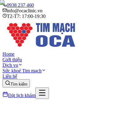
0938 237 460
info@ocaclinic.vn
T2-T7: 17:00-19:30
Home
Giới thiệu
Dịch vụ
Sức khoẻ Tim mạch
Liên hệ
Tìm kiếm
Đặt lịch khám