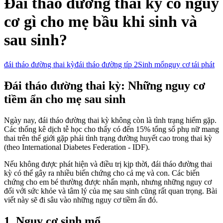
Đái tháo đường thai kỳ có nguy
cơ gì cho mẹ bầu khi sinh và
sau sinh?
đái tháo đường thai kỳ
đái tháo đường típ 2
Sinh mổ
nguy cơ tái phát
Đái tháo đường thai kỳ: Những nguy cơ
tiềm ẩn cho mẹ sau sinh
Ngày nay, đái tháo đường thai kỳ không còn là tình trạng hiếm gặp.
Các thống kê dịch tễ học cho thấy có đến 15% tổng số phụ nữ mang
thai trên thế giới gặp phải tình trạng đường huyết cao trong thai kỳ
(theo International Diabetes Federation - IDF).
Nếu không được phát hiện và điều trị kịp thời, đái tháo đường thai
kỳ có thể gây ra nhiều biến chứng cho cả mẹ và con. Các biến
chứng cho em bé thường được nhấn mạnh, nhưng những nguy cơ
đối với sức khỏe và tâm lý của mẹ sau sinh cũng rất quan trọng. Bài
viết này sẽ đi sâu vào những nguy cơ tiềm ẩn đó.
1. Nguy cơ sinh mổ