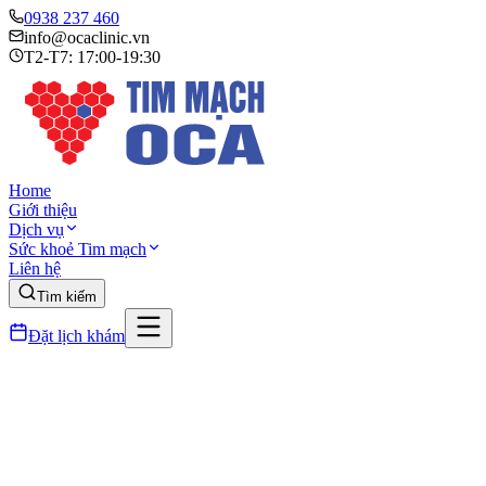
0938 237 460
info@ocaclinic.vn
T2-T7: 17:00-19:30
Home
Giới thiệu
Dịch vụ
Sức khoẻ Tim mạch
Liên hệ
Tìm kiếm
Đặt lịch khám