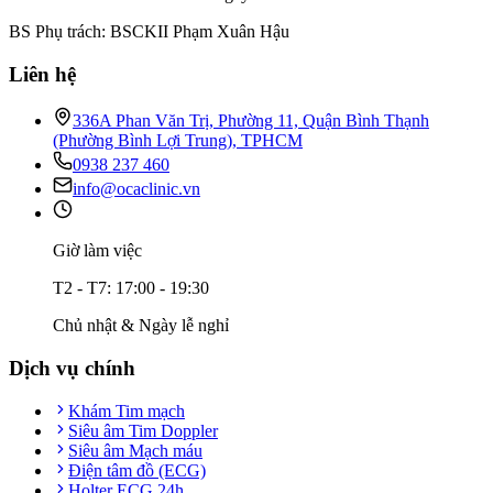
BS Phụ trách: BSCKII Phạm Xuân Hậu
Liên hệ
336A Phan Văn Trị, Phường 11, Quận Bình Thạnh
(Phường Bình Lợi Trung), TPHCM
0938 237 460
info@ocaclinic.vn
Giờ làm việc
T2 - T7: 17:00 - 19:30
Chủ nhật & Ngày lễ nghỉ
Dịch vụ chính
Khám Tim mạch
Siêu âm Tim Doppler
Siêu âm Mạch máu
Điện tâm đồ (ECG)
Holter ECG 24h