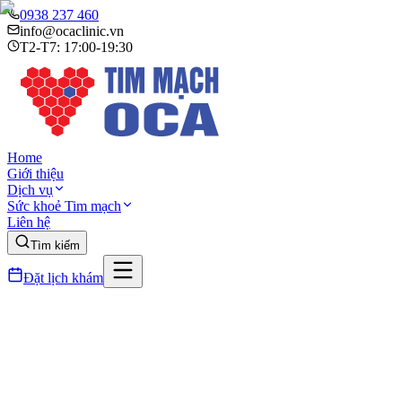
0938 237 460
info@ocaclinic.vn
T2-T7: 17:00-19:30
Home
Giới thiệu
Dịch vụ
Sức khoẻ Tim mạch
Liên hệ
Tìm kiếm
Đặt lịch khám