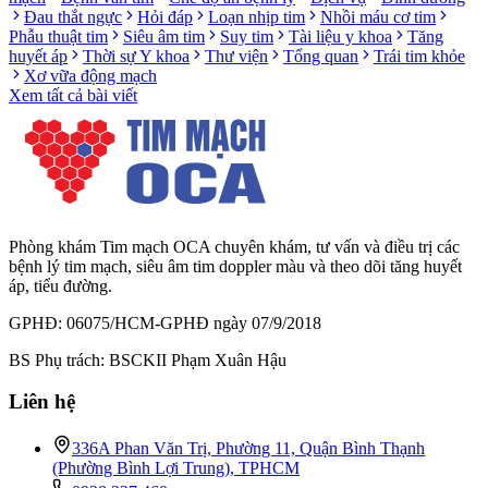
Đau thắt ngực
Hỏi đáp
Loạn nhịp tim
Nhồi máu cơ tim
Phẫu thuật tim
Siêu âm tim
Suy tim
Tài liệu y khoa
Tăng
huyết áp
Thời sự Y khoa
Thư viện
Tổng quan
Trái tim khỏe
Xơ vữa động mạch
Xem tất cả bài viết
Phòng khám Tim mạch OCA chuyên khám, tư vấn và điều trị các
bệnh lý tim mạch, siêu âm tim doppler màu và theo dõi tăng huyết
áp, tiểu đường.
GPHĐ: 06075/HCM-GPHĐ ngày 07/9/2018
BS Phụ trách: BSCKII Phạm Xuân Hậu
Liên hệ
336A Phan Văn Trị, Phường 11, Quận Bình Thạnh
(Phường Bình Lợi Trung), TPHCM