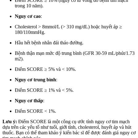
Điểm SCORE ≥ 10% (nguy cơ tử vong do bệnh tim mạch
trong 10 năm).
Nguy cơ cao
:
Cholesterol > 8mmol/L (> 310 mg/dL) hoặc huyết áp ≥
180/110mmHg.
Hầu hết bệnh nhân đái tháo đường.
Bệnh thận mạn mức độ trung bình (GFR 30-59 mL/phút/1.73
m2).
Điểm SCORE ≥ 5% và < 10%.
Nguy cơ trung bình
:
Điểm SCORE ≥ 1% và < 5%.
Nguy cơ thấp
:
Điểm SCORE < 1%.
Lưu ý:
Điểm SCORE là một công cụ ước tính nguy cơ tim mạch
dựa trên các yếu tố như tuổi, giới tính, cholesterol, huyết áp và hút
thuốc. Bạn có thể tham khảo ý kiến bác sĩ để được đánh giá nguy cơ