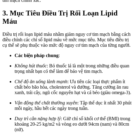
tim mạch chính xác.
3. Mục Tiêu Điều Trị Rối Loạn Lipid
Máu
Điều trị rối loạn lipid máu nhằm giảm nguy cơ tim mạch bằng cách
điều chỉnh các chỉ số lipid máu về mức mục tiêu. Mục tiêu điều trị
cụ thể sẽ phụ thuộc vào mức độ nguy cơ tim mạch của từng người.
Các biện pháp chung
:
Không hút thuốc
: Bỏ thuốc lá là một trong những điều quan
trọng nhất bạn có thể làm để bảo vệ tim mạch.
Chế độ ăn uống lành mạnh
: Ưu tiên các loại thực phẩm ít
chất béo bão hòa, cholesterol và đường. Tăng cường ăn rau
xanh, trái cây, ngũ cốc nguyên hạt và cá béo (giàu omega-3).
Vận động thể chất thường xuyên
: Tập thể dục ít nhất 30 phút
mỗi ngày, hầu hết các ngày trong tuần.
Duy trì cân nặng hợp lý
: Giữ chỉ số khối cơ thể (BMI) trong
khoảng 20-25 kg/m2 và vòng eo dưới 94cm (nam) và 80cm
(nữ).