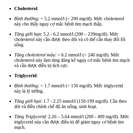
Cholesterol
:
Bình thường
: < 5.2 mmol/l (< 200 mg/dl). Mức cholesterol
này cho thấy nguy cơ mắc bệnh tim mạch thấp.
Tăng giới hạn
: 5.2 - 6.2 mmol/l (200 – 239mg/dl). Mức
cholesterol này cần được theo dõi và có thể cần thay đổi lối
sống.
Tăng cholesterol máu
: > 6.2 mmol/l (> 240 mg/dl). Mức
cholesterol này làm tăng đáng kể nguy cơ mắc bệnh tim mạch
và cần được điều trị tích cực.
Triglycerid
:
Bình thường
: < 1.7 mmol/l (< 150 mg/dl). Mức triglycerid
này là lý tưởng.
Tăng giới hạn
: 1.7 - 2.25 mmol/l (150-199 mg/dl). Cần theo
dõi và điều chỉnh chế độ ăn uống, sinh hoạt.
Tăng Triglycerid
: 2.26 – 5.64 mmol/l (200 - 499 mg/dl). Mức
triglycerid này cần được điều trị để giảm nguy cơ bệnh tim
mạch.