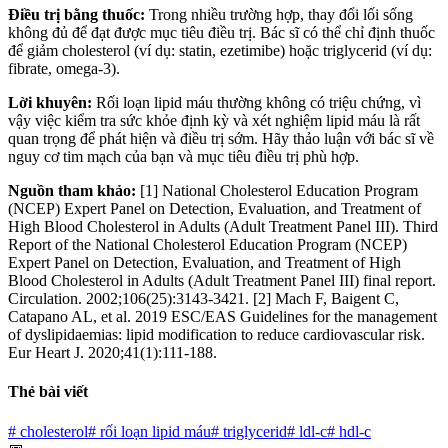
Điều trị bằng thuốc:
Trong nhiều trường hợp, thay đổi lối sống
không đủ để đạt được mục tiêu điều trị. Bác sĩ có thể chỉ định thuốc
để giảm cholesterol (ví dụ: statin, ezetimibe) hoặc triglycerid (ví dụ:
fibrate, omega-3).
Lời khuyên:
Rối loạn lipid máu thường không có triệu chứng, vì
vậy việc kiểm tra sức khỏe định kỳ và xét nghiệm lipid máu là rất
quan trọng để phát hiện và điều trị sớm. Hãy thảo luận với bác sĩ về
nguy cơ tim mạch của bạn và mục tiêu điều trị phù hợp.
Nguồn tham khảo:
[1] National Cholesterol Education Program
(NCEP) Expert Panel on Detection, Evaluation, and Treatment of
High Blood Cholesterol in Adults (Adult Treatment Panel III). Third
Report of the National Cholesterol Education Program (NCEP)
Expert Panel on Detection, Evaluation, and Treatment of High
Blood Cholesterol in Adults (Adult Treatment Panel III) final report.
Circulation. 2002;106(25):3143-3421. [2] Mach F, Baigent C,
Catapano AL, et al. 2019 ESC/EAS Guidelines for the management
of dyslipidaemias: lipid modification to reduce cardiovascular risk.
Eur Heart J. 2020;41(1):111-188.
Thẻ bài viết
#
cholesterol
#
rối loạn lipid máu
#
triglycerid
#
ldl-c
#
hdl-c