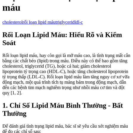
máu
cholesterol
rối loạn lipid máu
triglycerid
ldl-c
Rối Loạn Lipid Máu: Hiểu Rõ và Kiểm
Soát
Rối loạn lipid máu, hay còn gọi là mỡ máu cao, là tình trạng mất cân
bằng các chất béo (lipid) trong máu. Điều này có thể bao gồm tăng
cholesterol, triglycerid (TG), hoặc cả hai; giảm cholesterol
lipoprotein tỷ trọng cao (HDL-C), hoặc tăng cholesterol lipoprotein
tỷ trọng thấp (LDL-C). Rối loạn lipid máu làm tăng nguy cơ xơ vữa
động mạch, một quá trình tích tụ mảng bám trong động mạch, dẫn
đến các bệnh tim mạch nghiêm trọng như nhồi máu cơ tim và đột
quỵ [1, 2].
1. Chỉ Số Lipid Máu Bình Thường - Bất
Thường
Để đánh giá tình trạng lipid máu, bác sĩ sẽ yêu cầu xét nghiệm máu
để đo các chỉ số sau: