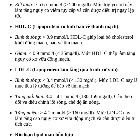
Rất tăng
: > 5.65 mmol/l (> 500 mg/dl). Mức triglycerid này
làm tăng nguy cơ viêm tụy cấp và cần được điều trị ngay lập
tức.
HDL-C (Lipoprotein có tính bảo vệ thành mạch)
:
Bình thường
: > 0.9 mmol/l. HDL-C giúp loại bỏ cholesterol
khỏi động mạch, bảo vệ tim mạch.
Giảm
: < 0.9 mmol/l (< 35mg/dl). Mức HDL-C thấp làm tăng
nguy cơ xơ vữa động mạch.
LDL-C (Lipoprotein làm tăng quá trình xơ vữa)
:
Bình thường
: < 3.4 mmol/l (< 130 mg/dl). Mức LDL-C này là
mục tiêu lý tưởng để bảo vệ tim mạch.
Tăng giới hạn
: 3.4 – 4.1 mmol/l (130-159 mg/dl). Cần theo
dõi và điều chỉnh lối sống, chế độ ăn uống.
Tăng nhiều
: > 4.1 mmol/l (> 160 mg/dl). Mức LDL-C này
làm tăng cao nguy cơ xơ vữa động mạch và cần được điều trị
tích cực.
Rối loạn lipid máu hỗn hợp
: