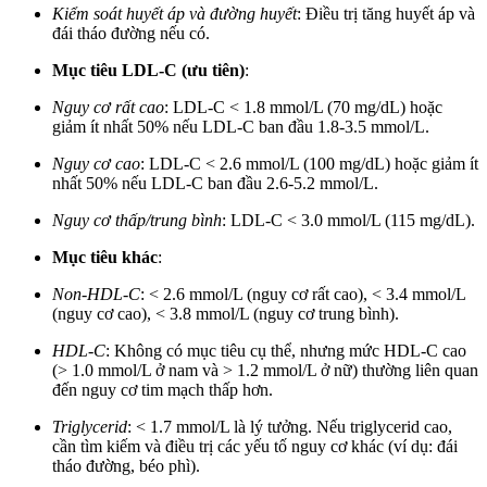
Kiểm soát huyết áp và đường huyết
: Điều trị tăng huyết áp và
đái tháo đường nếu có.
Mục tiêu LDL-C (ưu tiên)
:
Nguy cơ rất cao
: LDL-C < 1.8 mmol/L (70 mg/dL) hoặc
giảm ít nhất 50% nếu LDL-C ban đầu 1.8-3.5 mmol/L.
Nguy cơ cao
: LDL-C < 2.6 mmol/L (100 mg/dL) hoặc giảm ít
nhất 50% nếu LDL-C ban đầu 2.6-5.2 mmol/L.
Nguy cơ thấp/trung bình
: LDL-C < 3.0 mmol/L (115 mg/dL).
Mục tiêu khác
:
Non-HDL-C
: < 2.6 mmol/L (nguy cơ rất cao), < 3.4 mmol/L
(nguy cơ cao), < 3.8 mmol/L (nguy cơ trung bình).
HDL-C
: Không có mục tiêu cụ thể, nhưng mức HDL-C cao
(> 1.0 mmol/L ở nam và > 1.2 mmol/L ở nữ) thường liên quan
đến nguy cơ tim mạch thấp hơn.
Triglycerid
: < 1.7 mmol/L là lý tưởng. Nếu triglycerid cao,
cần tìm kiếm và điều trị các yếu tố nguy cơ khác (ví dụ: đái
tháo đường, béo phì).