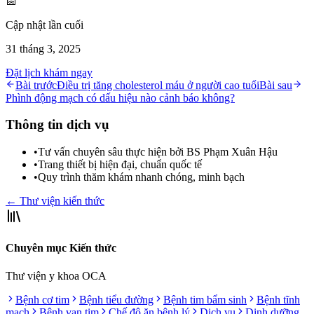
📅
Cập nhật lần cuối
31 tháng 3, 2025
Đặt lịch khám ngay
Bài trước
Điều trị tăng cholesterol máu ở người cao tuổi
Bài sau
Phình động mạch có dấu hiệu nào cảnh báo không?
Thông tin dịch vụ
•
Tư vấn chuyên sâu thực hiện bởi BS Phạm Xuân Hậu
•
Trang thiết bị hiện đại, chuẩn quốc tế
•
Quy trình thăm khám nhanh chóng, minh bạch
← Thư viện kiến thức
Chuyên mục Kiến thức
Thư viện y khoa OCA
Bệnh cơ tim
Bệnh tiểu đường
Bệnh tim bẩm sinh
Bệnh tĩnh
mạch
Bệnh van tim
Chế độ ăn bệnh lý
Dịch vụ
Dinh dưỡng