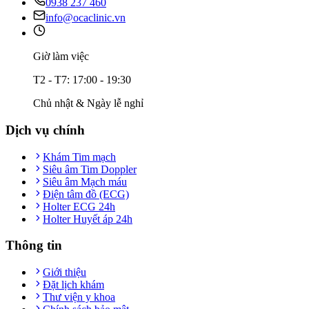
0938 237 460
info@ocaclinic.vn
Giờ làm việc
T2 - T7: 17:00 - 19:30
Chủ nhật & Ngày lễ nghỉ
Dịch vụ chính
Khám Tim mạch
Siêu âm Tim Doppler
Siêu âm Mạch máu
Điện tâm đồ (ECG)
Holter ECG 24h
Holter Huyết áp 24h
Thông tin
Giới thiệu
Đặt lịch khám
Thư viện y khoa