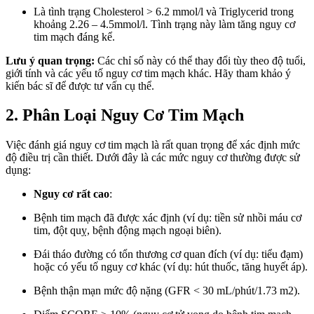
Là tình trạng Cholesterol > 6.2 mmol/l và Triglycerid trong
khoảng 2.26 – 4.5mmol/l. Tình trạng này làm tăng nguy cơ
tim mạch đáng kể.
Lưu ý quan trọng:
Các chỉ số này có thể thay đổi tùy theo độ tuổi,
giới tính và các yếu tố nguy cơ tim mạch khác. Hãy tham khảo ý
kiến bác sĩ để được tư vấn cụ thể.
2. Phân Loại Nguy Cơ Tim Mạch
Việc đánh giá nguy cơ tim mạch là rất quan trọng để xác định mức
độ điều trị cần thiết. Dưới đây là các mức nguy cơ thường được sử
dụng:
Nguy cơ rất cao
:
Bệnh tim mạch đã được xác định (ví dụ: tiền sử nhồi máu cơ
tim, đột quỵ, bệnh động mạch ngoại biên).
Đái tháo đường có tổn thương cơ quan đích (ví dụ: tiểu đạm)
hoặc có yếu tố nguy cơ khác (ví dụ: hút thuốc, tăng huyết áp).
Bệnh thận mạn mức độ nặng (GFR < 30 mL/phút/1.73 m2).