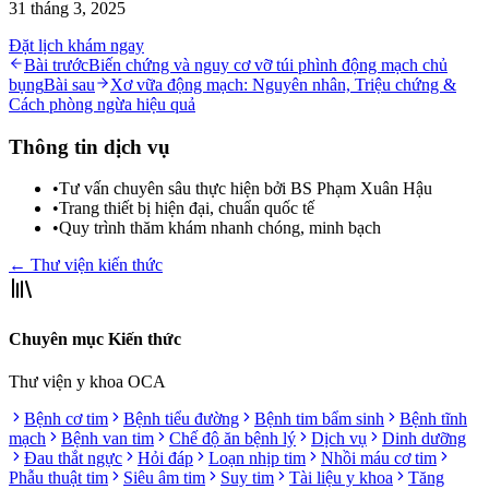
31 tháng 3, 2025
Đặt lịch khám ngay
Bài trước
Biến chứng và nguy cơ vỡ túi phình động mạch chủ
bụng
Bài sau
Xơ vữa động mạch: Nguyên nhân, Triệu chứng &
Cách phòng ngừa hiệu quả
Thông tin dịch vụ
•
Tư vấn chuyên sâu thực hiện bởi BS Phạm Xuân Hậu
•
Trang thiết bị hiện đại, chuẩn quốc tế
•
Quy trình thăm khám nhanh chóng, minh bạch
← Thư viện kiến thức
Chuyên mục Kiến thức
Thư viện y khoa OCA
Bệnh cơ tim
Bệnh tiểu đường
Bệnh tim bẩm sinh
Bệnh tĩnh
mạch
Bệnh van tim
Chế độ ăn bệnh lý
Dịch vụ
Dinh dưỡng
Đau thắt ngực
Hỏi đáp
Loạn nhịp tim
Nhồi máu cơ tim
Phẫu thuật tim
Siêu âm tim
Suy tim
Tài liệu y khoa
Tăng