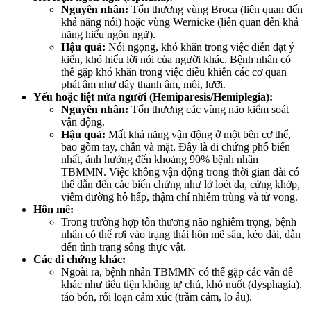
Nguyên nhân:
Tổn thương vùng Broca (liên quan đến
khả năng nói) hoặc vùng Wernicke (liên quan đến khả
năng hiểu ngôn ngữ).
Hậu quả:
Nói ngọng, khó khăn trong việc diễn đạt ý
kiến, khó hiểu lời nói của người khác. Bệnh nhân có
thể gặp khó khăn trong việc điều khiển các cơ quan
phát âm như dây thanh âm, môi, lưỡi.
Yếu hoặc liệt nửa người (Hemiparesis/Hemiplegia):
Nguyên nhân:
Tổn thương các vùng não kiểm soát
vận động.
Hậu quả:
Mất khả năng vận động ở một bên cơ thể,
bao gồm tay, chân và mặt. Đây là di chứng phổ biến
nhất, ảnh hưởng đến khoảng 90% bệnh nhân
TBMMN. Việc không vận động trong thời gian dài có
thể dẫn đến các biến chứng như lở loét da, cứng khớp,
viêm đường hô hấp, thậm chí nhiễm trùng và tử vong.
Hôn mê:
Trong trường hợp tổn thương não nghiêm trọng, bệnh
nhân có thể rơi vào trạng thái hôn mê sâu, kéo dài, dẫn
đến tình trạng sống thực vật.
Các di chứng khác:
Ngoài ra, bệnh nhân TBMMN có thể gặp các vấn đề
khác như tiểu tiện không tự chủ, khó nuốt (dysphagia),
táo bón, rối loạn cảm xúc (trầm cảm, lo âu).