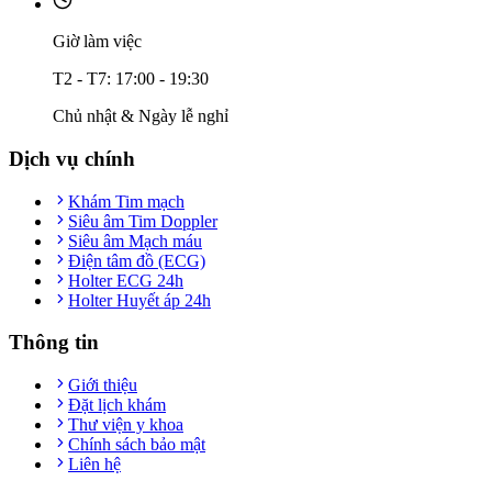
Giờ làm việc
T2 - T7: 17:00 - 19:30
Chủ nhật & Ngày lễ nghỉ
Dịch vụ chính
Khám Tim mạch
Siêu âm Tim Doppler
Siêu âm Mạch máu
Điện tâm đồ (ECG)
Holter ECG 24h
Holter Huyết áp 24h
Thông tin
Giới thiệu
Đặt lịch khám
Thư viện y khoa
Chính sách bảo mật
Liên hệ