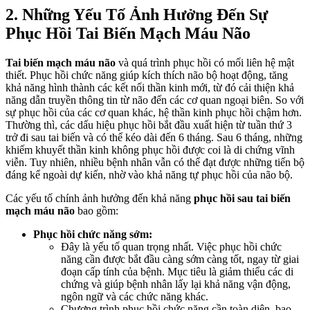
2. Những Yếu Tố Ảnh Hưởng Đến Sự
Phục Hồi Tai Biến Mạch Máu Não
Tai biến mạch máu não
và quá trình phục hồi có mối liên hệ mật
thiết. Phục hồi chức năng giúp kích thích não bộ hoạt động, tăng
khả năng hình thành các kết nối thần kinh mới, từ đó cải thiện khả
năng dẫn truyền thông tin từ não đến các cơ quan ngoại biên. So với
sự phục hồi của các cơ quan khác, hệ thần kinh phục hồi chậm hơn.
Thường thì, các dấu hiệu phục hồi bắt đầu xuất hiện từ tuần thứ 3
trở đi sau tai biến và có thể kéo dài đến 6 tháng. Sau 6 tháng, những
khiếm khuyết thần kinh không phục hồi được coi là di chứng vĩnh
viễn. Tuy nhiên, nhiều bệnh nhân vẫn có thể đạt được những tiến bộ
đáng kể ngoài dự kiến, nhờ vào khả năng tự phục hồi của não bộ.
Các yếu tố chính ảnh hưởng đến khả năng
phục hồi sau tai biến
mạch máu não
bao gồm:
Phục hồi chức năng sớm:
Đây là yếu tố quan trọng nhất. Việc phục hồi chức
năng cần được bắt đầu càng sớm càng tốt, ngay từ giai
đoạn cấp tính của bệnh. Mục tiêu là giảm thiểu các di
chứng và giúp bệnh nhân lấy lại khả năng vận động,
ngôn ngữ và các chức năng khác.
Chương trình phục hồi chức năng cần toàn diện, bao