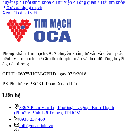
huyết áp
Thời sự Y khoa
Thư viện
Tổng quan
Trái tim khỏe
Xơ vữa động mạch
Xem tất cả bài viết
Phòng khám Tim mạch OCA chuyên khám, tư vấn và điều trị các
bệnh lý tim mạch, siêu âm tim doppler màu và theo dõi tăng huyết
áp, tiểu đường.
GPHĐ: 06075/HCM-GPHĐ ngày 07/9/2018
BS Phụ trách: BSCKII Phạm Xuân Hậu
Liên hệ
336A Phan Văn Trị, Phường 11, Quận Bình Thạnh
(Phường Bình Lợi Trung), TPHCM
0938 237 460
info@ocaclinic.vn