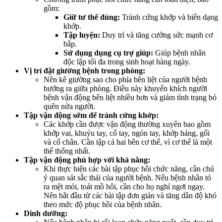
gồm:
Giữ tư thế đúng:
Tránh cứng khớp và biến dạng
khớp.
Tập luyện:
Duy trì và tăng cường sức mạnh cơ
bắp.
Sử dụng dụng cụ trợ giúp:
Giúp bệnh nhân
độc lập tối đa trong sinh hoạt hàng ngày.
Vị trí đặt giường bệnh trong phòng:
Nên kê giường sao cho phía bên liệt của người bệnh
hướng ra giữa phòng. Điều này khuyến khích người
bệnh vận động bên liệt nhiều hơn và giảm tình trạng bỏ
quên nửa người.
Tập vận động sớm để tránh cứng khớp:
Các khớp cần được vận động thường xuyên bao gồm
khớp vai, khuỷu tay, cổ tay, ngón tay, khớp háng, gối
và cổ chân. Cần tập cả hai bên cơ thể, vì cơ thể là một
thể thống nhất.
Tập vận động phù hợp với khả năng:
Khi thực hiện các bài tập phục hồi chức năng, cần chú
ý quan sát sắc thái của người bệnh. Nếu bệnh nhân tỏ
ra mệt mỏi, toát mồ hôi, cần cho họ nghỉ ngơi ngay.
Nên bắt đầu từ các bài tập đơn giản và tăng dần độ khó
theo mức độ phục hồi của bệnh nhân.
Dinh dưỡng: