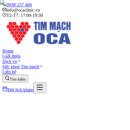
0938 237 460
info@ocaclinic.vn
T2-T7: 17:00-19:30
Home
Giới thiệu
Dịch vụ
Sức khoẻ Tim mạch
Liên hệ
Tìm kiếm
Đặt lịch khám