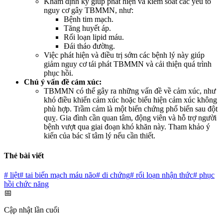
Khám định kỳ giúp phát hiện và kiểm soát các yếu tố
nguy cơ gây TBMMN, như:
Bệnh tim mạch.
Tăng huyết áp.
Rối loạn lipid máu.
Đái tháo đường.
Việc phát hiện và điều trị sớm các bệnh lý này giúp
giảm nguy cơ tái phát TBMMN và cải thiện quá trình
phục hồi.
Chú ý vấn đề cảm xúc:
TBMMN có thể gây ra những vấn đề về cảm xúc, như
khó điều khiển cảm xúc hoặc biểu hiện cảm xúc không
phù hợp. Trầm cảm là một biến chứng phổ biến sau đột
quỵ. Gia đình cần quan tâm, động viên và hỗ trợ người
bệnh vượt qua giai đoạn khó khăn này. Tham khảo ý
kiến của bác sĩ tâm lý nếu cần thiết.
Thẻ bài viết
#
liệt
#
tai biến mạch máu não
#
di chứng
#
rối loạn nhận thức
#
phục
hồi chức năng
📅
Cập nhật lần cuối