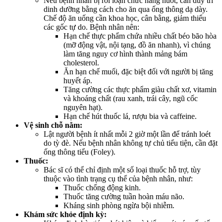
Nếu bệnh nhân bị rối loạn chức năng nuốt, cần duy trì
dinh dưỡng bằng cách cho ăn qua ống thông dạ dày.
Chế độ ăn uống cần khoa học, cân bằng, giảm thiểu
các gốc tự do. Bệnh nhân nên:
Hạn chế thực phẩm chứa nhiều chất béo bão hòa
(mỡ động vật, nội tạng, đồ ăn nhanh), vì chúng
làm tăng nguy cơ hình thành mảng bám
cholesterol.
Ăn hạn chế muối, đặc biệt đối với người bị tăng
huyết áp.
Tăng cường các thực phẩm giàu chất xơ, vitamin
và khoáng chất (rau xanh, trái cây, ngũ cốc
nguyên hạt).
Hạn chế hút thuốc lá, rượu bia và caffeine.
Vệ sinh chỗ nằm:
Lật người bệnh ít nhất mỗi 2 giờ một lần để tránh loét
do tỳ đè. Nếu bệnh nhân không tự chủ tiểu tiện, cần đặt
ống thông tiểu (Foley).
Thuốc:
Bác sĩ có thể chỉ định một số loại thuốc hỗ trợ, tùy
thuộc vào tình trạng cụ thể của bệnh nhân, như:
Thuốc chống động kinh.
Thuốc tăng cường tuần hoàn máu não.
Kháng sinh phòng ngừa bội nhiễm.
Khám sức khỏe định kỳ: