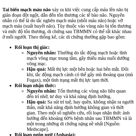
Tai biến mạch máu não
xảy ra khi việc cung cấp máu lên não bị
gián đoạn đột ngột, dẫn đến tổn thương các tế bào não. Nguyên
nhân có thể là do tắc nghẽn mạch máu (nhồi máu não) hoặc vỡ
mạch máu (xuất huyết não). Tùy thuộc vào vùng não bị tổn thương
và mức độ tổn thương, di chứng sau TBMMN có thể rất khác nhau
ở mỗi người. Theo thống kê, các di chứng thường gặp bao gồm:
Rối loạn thị giác:
Nguyên nhân:
Thường do tắc động mạch hoặc tĩnh
mạch võng mạc trung tâm, gây thiếu máu nuôi dưỡng
võng mạc.
Hậu quả:
Mất thị lực một bên hoặc hai bên mắt. Đôi
khi, tắc động mạch cảnh có thể gây mù thoáng qua (mù
Fugax), một tình trạng mất thị lực tạm thời.
Rối loạn nhận thức:
Nguyên nhân:
Tổn thương các vùng não liên quan
đến trí nhớ, tư duy và khả năng định hướng.
Hậu quả:
Sa sút trí tuệ, hay quên, không nhận ra người
thân, mất khả năng định hướng không gian và thời
gian. Theo một số nghiên cứu, rối loạn nhận thức ảnh
hưởng đến khoảng 60% bệnh nhân sau TBMMN và là
một trong những di chứng nặng nề nhất [Nguồn:
Medscape].
Rối loạn ngôn ngữ (Aphasia):