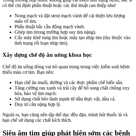
có thể chỉ định phẫu thuật hoặc các thủ thuật can thiệp như:
Nong mạch và đặt stent mạch vành để cải thiện lưu lượng
máu về tim.
Phẫu thuật bắc cầu động mạch vành.
Ghép tim (trong trường hợp suy tim nặng).
Cấy máy khử rung tim hoặc máy tạo nhịp tim (tùy thuộc vào
tình trạng rối loạn nhịp tim).
Xây dựng chế độ ăn uống khoa học
Chế độ ăn uống đóng vai trò quan trọng trong việc kiểm soát bệnh
thiếu máu cơ tim. Bạn nên:
Hạn chế ăn muối, đường và các thực phẩm chế biến sẵn.
Tăng cường rau xanh và trái cây để bổ sung chất chống oxy
hóa, bảo vệ tim mạch.
Sử dụng chất béo lành mạnh từ dầu thực vật, dầu cá.
Duy trì cân nặng hợp lý.
Ngoài ra, bạn cũng nên tập thể dục đều đặn, tránh hút thuốc lá và
hạn chế sử dụng các chất kích thích.
Siêu âm tim giúp phát hiện sớm các bệnh