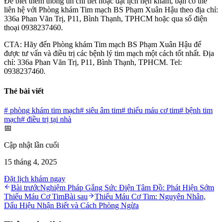
Để biết thêm thông tin chi tiết hoặc đặt lịch hẹn khám, bạn có thể
liên hệ với Phòng khám Tim mạch BS Phạm Xuân Hậu theo địa chỉ:
336a Phan Văn Trị, P11, Bình Thạnh, TPHCM hoặc qua số điện
thoại 0938237460.
CTA: Hãy đến Phòng khám Tim mạch BS Phạm Xuân Hậu để
được tư vấn và điều trị các bệnh lý tim mạch một cách tốt nhất. Địa
chỉ: 336a Phan Văn Trị, P11, Bình Thạnh, TPHCM. Tel:
0938237460.
Thẻ bài viết
#
phòng khám tim mạch
#
siêu âm tim
#
thiếu máu cơ tim
#
bệnh tim
mạch
#
điều trị tại nhà
📅
Cập nhật lần cuối
15 tháng 4, 2025
Đặt lịch khám ngay
Bài trước
Nghiệm Pháp Gắng Sức Điện Tâm Đồ: Phát Hiện Sớm
Thiếu Máu Cơ Tim
Bài sau
Thiếu Máu Cơ Tim: Nguyên Nhân,
Dấu Hiệu Nhận Biết và Cách Phòng Ngừa