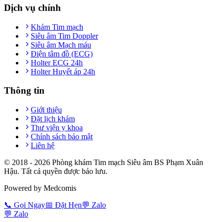
Dịch vụ chính
Khám Tim mạch
Siêu âm Tim Doppler
Siêu âm Mạch máu
Điện tâm đồ (ECG)
Holter ECG 24h
Holter Huyết áp 24h
Thông tin
Giới thiệu
Đặt lịch khám
Thư viện y khoa
Chính sách bảo mật
Liên hệ
© 2018 -
2026
Phòng khám Tim mạch Siêu âm BS Phạm Xuân
Hậu. Tất cả quyền được bảo lưu.
Powered by Medcomis
📞
Gọi Ngay
📅
Đặt Hẹn
💬
Zalo
💬
Zalo