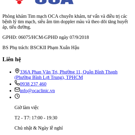
Phòng khám Tim mạch OCA chuyên khám, tư vấn và điều trị các
bệnh lý tim mạch, siêu âm tim doppler màu và theo dõi tăng huyết
áp, tiểu đường.
GPHĐ: 06075/HCM-GPHĐ ngày 07/9/2018
BS Phụ trách: BSCKII Phạm Xuân Hậu
Liên hệ
336A Phan Văn Trị, Phường 11, Quận Bình Thạnh
(Phường Bình Lợi Trung), TPHCM
0938 237 460
info@ocaclinic.vn
Giờ làm việc
T2 - T7: 17:00 - 19:30
Chủ nhật & Ngày lễ nghỉ