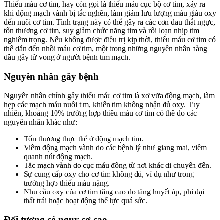
Thiếu máu cơ tim, hay còn gọi là thiếu máu cục bộ cơ tim, xảy ra
khi động mạch vành bị tắc nghẽn, làm giảm lưu lượng máu giàu oxy
đến nuôi cơ tim. Tình trạng này có thể gây ra các cơn đau thắt ngực,
tổn thương cơ tim, suy giảm chức năng tim và rối loạn nhịp tim
nghiêm trọng. Nếu không được điều trị kịp thời, thiếu máu cơ tim có
thể dẫn đến nhồi máu cơ tim, một trong những nguyên nhân hàng
đầu gây tử vong ở người bệnh tim mạch.
Nguyên nhân gây bệnh
Nguyên nhân chính gây thiếu máu cơ tim là xơ vữa động mạch, làm
hẹp các mạch máu nuôi tim, khiến tim không nhận đủ oxy. Tuy
nhiên, khoảng 10% trường hợp thiếu máu cơ tim có thể do các
nguyên nhân khác như:
Tổn thương thực thể ở động mạch tim.
Viêm động mạch vành do các bệnh lý như giang mai, viêm
quanh nút động mạch.
Tắc mạch vành do cục máu đông từ nơi khác di chuyển đến.
Sự cung cấp oxy cho cơ tim không đủ, ví dụ như trong
trường hợp thiếu máu nặng.
Nhu cầu oxy của cơ tim tăng cao do tăng huyết áp, phì đại
thất trái hoặc hoạt động thể lực quá sức.
Đối tượng có nguy cơ cao