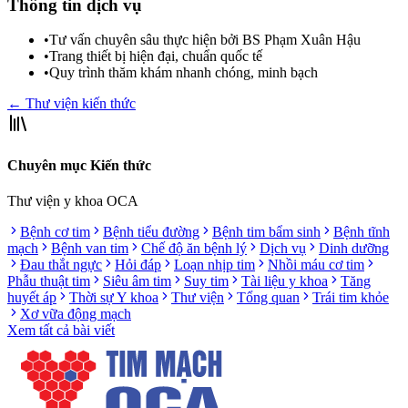
Thông tin dịch vụ
•
Tư vấn chuyên sâu thực hiện bởi BS Phạm Xuân Hậu
•
Trang thiết bị hiện đại, chuẩn quốc tế
•
Quy trình thăm khám nhanh chóng, minh bạch
← Thư viện kiến thức
Chuyên mục Kiến thức
Thư viện y khoa OCA
Bệnh cơ tim
Bệnh tiểu đường
Bệnh tim bẩm sinh
Bệnh tĩnh
mạch
Bệnh van tim
Chế độ ăn bệnh lý
Dịch vụ
Dinh dưỡng
Đau thắt ngực
Hỏi đáp
Loạn nhịp tim
Nhồi máu cơ tim
Phẫu thuật tim
Siêu âm tim
Suy tim
Tài liệu y khoa
Tăng
huyết áp
Thời sự Y khoa
Thư viện
Tổng quan
Trái tim khỏe
Xơ vữa động mạch
Xem tất cả bài viết