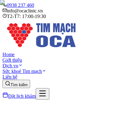
0938 237 460
info@ocaclinic.vn
T2-T7: 17:00-19:30
Home
Giới thiệu
Dịch vụ
Sức khoẻ Tim mạch
Liên hệ
Tìm kiếm
Đặt lịch khám