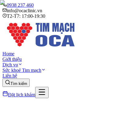
0938 237 460
info@ocaclinic.vn
T2-T7: 17:00-19:30
Home
Giới thiệu
Dịch vụ
Sức khoẻ Tim mạch
Liên hệ
Tìm kiếm
Đặt lịch khám