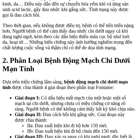
kinh, da… Điều này dẫn đến sự chuyển hóa yếm khí và tăng sản
sinh acid lactic, gây đau nhức khi gắng sức. Tình trạng này được
gọi là đau cách hồi.
Theo thời gian, nếu không được điều trị, bệnh có thể tiến triển nặng
hơn. Người bệnh có thể cảm thấy đau nhức chi dưới ngay cả khi
đang nghỉ ngơi, kèm theo các dấu hiệu thiếu máu cục bộ như loét
da, hoại tử… Những biến chứng này ảnh hưởng nghiêm trọng đến
chất lượng cuộc sống và thậm chí có thể đe dọa tính mạng.
2. Phân Loại Bệnh Động Mạch Chi Dưới
Mạn Tính
Dựa trên triệu chứng lâm sàng,
bệnh động mạch chi dưới mạn
tính
được chia thành 4 giai đoạn theo phân loại Fontaine:
Giai đoạn I:
Có dấu hiệu mất mạch của một hoặc một số
mạch tại chi dưới, nhưng chưa có triệu chứng cơ năng rõ
ràng. Người bệnh có thể không cảm thấy bất kỳ khó chịu nào.
Giai đoạn II:
Đau cách hồi khi gắng sức. Giai đoạn này
được chia thành:
IIa: Đau xuất hiện khi đi bộ hơn 150 mét.
IIb: Đau xuất hiện khi đi bộ chưa đến 150 mét.
Giai đoạn III:
Đau xảy ra ngay cả khi nghỉ ngơi, đặc biệt là