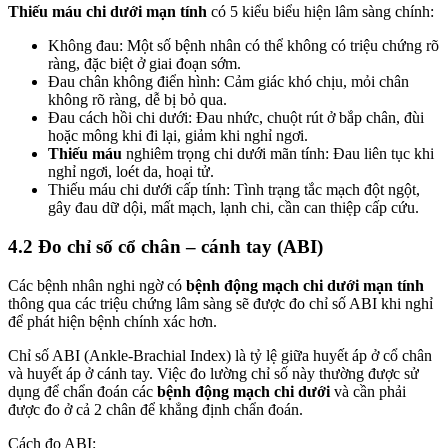
Thiếu máu chi dưới mạn tính
có 5 kiểu biểu hiện lâm sàng chính:
Không đau: Một số bệnh nhân có thể không có triệu chứng rõ
ràng, đặc biệt ở giai đoạn sớm.
Đau chân không điển hình: Cảm giác khó chịu, mỏi chân
không rõ ràng, dễ bị bỏ qua.
Đau cách hồi chi dưới: Đau nhức, chuột rút ở bắp chân, đùi
hoặc mông khi đi lại, giảm khi nghỉ ngơi.
Thiếu máu
nghiêm trọng chi dưới mãn tính: Đau liên tục khi
nghỉ ngơi, loét da, hoại tử.
Thiếu máu chi dưới cấp tính: Tình trạng tắc mạch đột ngột,
gây đau dữ dội, mất mạch, lạnh chi, cần can thiệp cấp cứu.
4.2 Đo chỉ số cổ chân – cánh tay (ABI)
Các bệnh nhân nghi ngờ có
bệnh động mạch chi dưới mạn tính
thông qua các triệu chứng lâm sàng sẽ được đo chỉ số ABI khi nghỉ
để phát hiện bệnh chính xác hơn.
Chỉ số ABI (Ankle-Brachial Index) là tỷ lệ giữa huyết áp ở cổ chân
và huyết áp ở cánh tay. Việc đo lường chỉ số này thường được sử
dụng để chẩn đoán các
bệnh động mạch chi dưới
và cần phải
được đo ở cả 2 chân để khẳng định chẩn đoán.
Cách đo ABI: