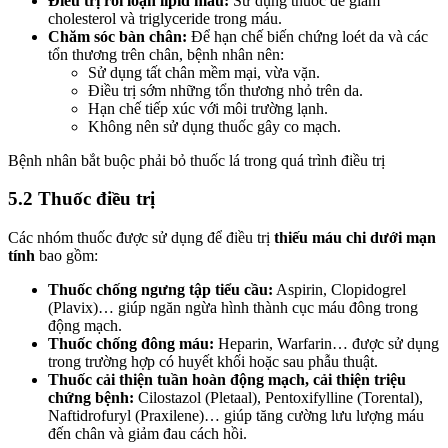
Điều trị rối loạn lipid máu:
Sử dụng thuốc để giảm
cholesterol và triglyceride trong máu.
Chăm sóc bàn chân:
Để hạn chế biến chứng loét da và các
tổn thương trên chân, bệnh nhân nên:
Sử dụng tất chân mềm mại, vừa vặn.
Điều trị sớm những tổn thương nhỏ trên da.
Hạn chế tiếp xúc với môi trường lạnh.
Không nên sử dụng thuốc gây co mạch.
Bệnh nhân bắt buộc phải bỏ thuốc lá trong quá trình điều trị
5.2 Thuốc điều trị
Các nhóm thuốc được sử dụng để điều trị
thiếu máu chi dưới mạn
tính
bao gồm:
Thuốc chống ngưng tập tiểu cầu:
Aspirin, Clopidogrel
(Plavix)… giúp ngăn ngừa hình thành cục máu đông trong
động mạch.
Thuốc chống đông máu:
Heparin, Warfarin… được sử dụng
trong trường hợp có huyết khối hoặc sau phẫu thuật.
Thuốc cải thiện tuần hoàn động mạch, cải thiện triệu
chứng bệnh:
Cilostazol (Pletaal), Pentoxifylline (Torental),
Naftidrofuryl (Praxilene)… giúp tăng cường lưu lượng máu
đến chân và giảm đau cách hồi.