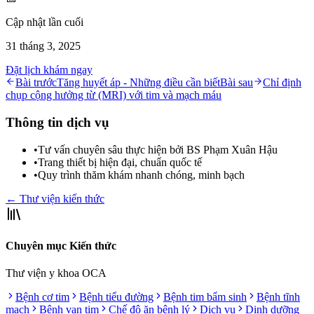
Cập nhật lần cuối
31 tháng 3, 2025
Đặt lịch khám ngay
Bài trước
Tăng huyết áp - Những điều cần biết
Bài sau
Chỉ định
chụp cộng hưởng từ (MRI) với tim và mạch máu
Thông tin dịch vụ
•
Tư vấn chuyên sâu thực hiện bởi BS Phạm Xuân Hậu
•
Trang thiết bị hiện đại, chuẩn quốc tế
•
Quy trình thăm khám nhanh chóng, minh bạch
← Thư viện kiến thức
Chuyên mục Kiến thức
Thư viện y khoa OCA
Bệnh cơ tim
Bệnh tiểu đường
Bệnh tim bẩm sinh
Bệnh tĩnh
mạch
Bệnh van tim
Chế độ ăn bệnh lý
Dịch vụ
Dinh dưỡng