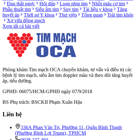
Đau thắt ngực
Hỏi đáp
Loạn nhịp tim
Nhồi máu cơ tim
Phẫu thuật tim
Siêu âm tim
Suy tim
Tài liệu y khoa
Tăng
huyết áp
Thời sự Y khoa
Thư viện
Tổng quan
Trái tim khỏe
Xơ vữa động mạch
Xem tất cả bài viết
Phòng khám Tim mạch OCA chuyên khám, tư vấn và điều trị các
bệnh lý tim mạch, siêu âm tim doppler màu và theo dõi tăng huyết
áp, tiểu đường.
GPHĐ: 06075/HCM-GPHĐ ngày 07/9/2018
BS Phụ trách: BSCKII Phạm Xuân Hậu
Liên hệ
336A Phan Văn Trị, Phường 11, Quận Bình Thạnh
(Phường Bình Lợi Trung), TPHCM
0938 237 460