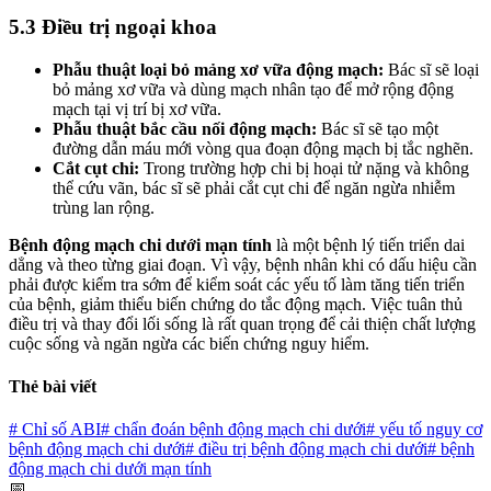
5.3 Điều trị ngoại khoa
Phẫu thuật loại bỏ mảng xơ vữa động mạch:
Bác sĩ sẽ loại
bỏ mảng xơ vữa và dùng mạch nhân tạo để mở rộng động
mạch tại vị trí bị xơ vữa.
Phẫu thuật bắc cầu nối động mạch:
Bác sĩ sẽ tạo một
đường dẫn máu mới vòng qua đoạn động mạch bị tắc nghẽn.
Cắt cụt chi:
Trong trường hợp chi bị hoại tử nặng và không
thể cứu vãn, bác sĩ sẽ phải cắt cụt chi để ngăn ngừa nhiễm
trùng lan rộng.
Bệnh động mạch chi dưới mạn tính
là một bệnh lý tiến triển dai
dẳng và theo từng giai đoạn. Vì vậy, bệnh nhân khi có dấu hiệu cần
phải được kiểm tra sớm để kiểm soát các yếu tố làm tăng tiến triển
của bệnh, giảm thiểu biến chứng do tắc động mạch. Việc tuân thủ
điều trị và thay đổi lối sống là rất quan trọng để cải thiện chất lượng
cuộc sống và ngăn ngừa các biến chứng nguy hiểm.
Thẻ bài viết
#
Chỉ số ABI
#
chẩn đoán bệnh động mạch chi dưới
#
yếu tố nguy cơ
bệnh động mạch chi dưới
#
điều trị bệnh động mạch chi dưới
#
bệnh
động mạch chi dưới mạn tính
📅