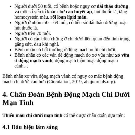
Người dưới 50 tuổi, có bệnh hoặc nguy cơ
đái tháo đường
và một số yếu tố khác như
cao huyết áp
, hút thuốc lá, tăng
homocystein máu,
rối loạn lipid máu
.
Người ở nhóm 50 – 69 tuổi, có tiền sử đái tháo đường hoặc
hút thuốc lá.
Người trên 70 tuổi.
Người có các triệu chứng ở chi dưới liên quan đến tình trạng
gắng sức, đau khi nghỉ.
Bệnh nhân có bất thường ở động mạch nuôi chi dưới.
Bệnh nhân có các vấn đề động mạch do xơ vữa như
xơ vữa
ở động mạch vành
, động mạch thận hoặc động mạch
cảnh…
Bệnh nhân xơ vữa động mạch vành có nguy cơ mắc bệnh động
mạch chi dưới cao hơn (Circulation, 2019, ahajournals.org).
4. Chẩn Đoán Bệnh Động Mạch Chi Dưới
Mạn Tính
Thiếu máu chi dưới mạn tính
có thể được chẩn đoán dựa trên:
4.1 Dấu hiệu lâm sàng