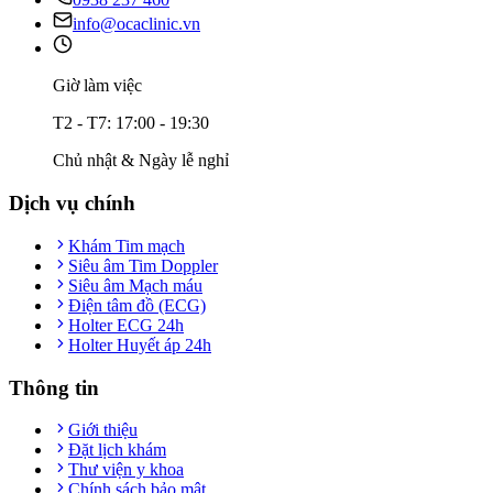
info@ocaclinic.vn
Giờ làm việc
T2 - T7: 17:00 - 19:30
Chủ nhật & Ngày lễ nghỉ
Dịch vụ chính
Khám Tim mạch
Siêu âm Tim Doppler
Siêu âm Mạch máu
Điện tâm đồ (ECG)
Holter ECG 24h
Holter Huyết áp 24h
Thông tin
Giới thiệu
Đặt lịch khám
Thư viện y khoa
Chính sách bảo mật