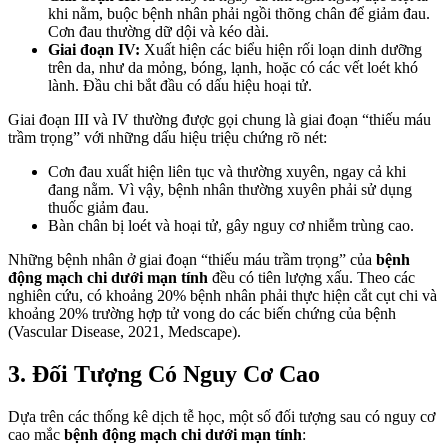
khi nằm, buộc bệnh nhân phải ngồi thõng chân để giảm đau.
Cơn đau thường dữ dội và kéo dài.
Giai đoạn IV:
Xuất hiện các biểu hiện rối loạn dinh dưỡng
trên da, như da mỏng, bóng, lạnh, hoặc có các vết loét khó
lành. Đầu chi bắt đầu có dấu hiệu hoại tử.
Giai đoạn III và IV thường được gọi chung là giai đoạn “thiếu máu
trầm trọng” với những dấu hiệu triệu chứng rõ nét:
Cơn đau xuất hiện liên tục và thường xuyên, ngay cả khi
đang nằm. Vì vậy, bệnh nhân thường xuyên phải sử dụng
thuốc giảm đau.
Bàn chân bị loét và hoại tử, gây nguy cơ nhiễm trùng cao.
Những bệnh nhân ở giai đoạn “thiếu máu trầm trọng” của
bệnh
động mạch chi dưới mạn tính
đều có tiên lượng xấu. Theo các
nghiên cứu, có khoảng 20% bệnh nhân phải thực hiện cắt cụt chi và
khoảng 20% trường hợp tử vong do các biến chứng của bệnh
(Vascular Disease, 2021, Medscape).
3. Đối Tượng Có Nguy Cơ Cao
Dựa trên các thống kê dịch tễ học, một số đối tượng sau có nguy cơ
cao mắc
bệnh động mạch chi dưới mạn tính
: