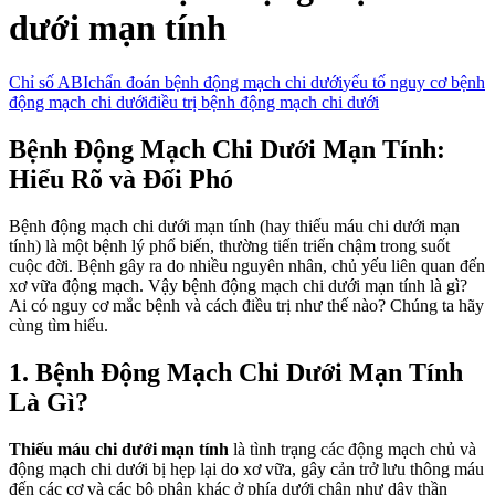
dưới mạn tính
Chỉ số ABI
chẩn đoán bệnh động mạch chi dưới
yếu tố nguy cơ bệnh
động mạch chi dưới
điều trị bệnh động mạch chi dưới
Bệnh Động Mạch Chi Dưới Mạn Tính:
Hiểu Rõ và Đối Phó
Bệnh động mạch chi dưới mạn tính (hay thiếu máu chi dưới mạn
tính) là một bệnh lý phổ biến, thường tiến triển chậm trong suốt
cuộc đời. Bệnh gây ra do nhiều nguyên nhân, chủ yếu liên quan đến
xơ vữa động mạch. Vậy bệnh động mạch chi dưới mạn tính là gì?
Ai có nguy cơ mắc bệnh và cách điều trị như thế nào? Chúng ta hãy
cùng tìm hiểu.
1. Bệnh Động Mạch Chi Dưới Mạn Tính
Là Gì?
Thiếu máu chi dưới mạn tính
là tình trạng các động mạch chủ và
động mạch chi dưới bị hẹp lại do xơ vữa, gây cản trở lưu thông máu
đến các cơ và các bộ phận khác ở phía dưới chân như dây thần