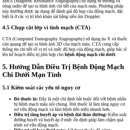
MRA (Magnetic Resonance Angiography) sử dụng từ trường và
sóng radio để tạo ra hình ảnh chi tiết của mạch máu. Phương pháp
này thường được áp dụng để đánh giá độ hẹp của động mạch, đặc
biệt là ở các vị trí khó khảo sát bằng siêu âm Doppler.
4.5 Chụp cắt lớp vi tính mạch (CTA)
CTA (Computed Tomography Angiography) sử dụng tia X và thuốc
cản quang để tạo ra hình ảnh 3D của mạch máu. CTA cung cấp
thông tin chi tiết về vị trí và mức độ hẹp của động mạch, giúp bác sĩ
lên kế hoạch điều trị phù hợp cho
bệnh động mạch chi dưới
.
5. Hướng Dẫn Điều Trị Bệnh Động Mạch
Chi Dưới Mạn Tính
5.1 Kiểm soát các yếu tố nguy cơ
Bỏ thuốc lá:
Đây là một chỉ định bắt buộc đối với bệnh nhân
bị bệnh mạch máu nói chung. Hút thuốc lá làm tăng nguy cơ
xơ vữa động mạch và làm bệnh tiến triển nhanh hơn.
Điều trị tăng huyết áp và bệnh đái tháo đường:
Kiểm soát
đường huyết và huyết áp ở mức ổn định giúp làm chậm quá
trình xơ vữa động mạch.