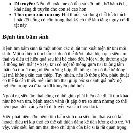
Di truyền:
Nếu bố hoặc mẹ có tiền sử sứt môi, hở hàm ếch,
khả năng di truyền cho con sẽ cao hơn.
Thói quen xấu của mẹ:
Hút thuốc, sử dụng chất kích thích
hoặc đồ uống có cồn trong thai kỳ có thể làm tăng nguy cơ dị
tật này.
Bệnh tim bẩm sinh
Bệnh tim bẩm sinh là một nhóm các dị tật tim xuất hiện từ khi mới
sinh. Một số bệnh tim bẩm sinh có thể được phát hiện qua siêu âm
thai và điều trị hiệu quả sau khi bé chào đời. Một ví dụ thường gặp
là thông liên thất (VSD), khi có một lỗ thông giữa hai buồng tâm
thất của tim. Trong nhiều trường hợp, lỗ thông này có thể tự đóng
lại mà không cần can thiệp. Tuy nhiên, nếu lỗ thông lớn, phẫu thuật
có thể là cần thiết. Siêu âm tim thai giúp bác sĩ đánh giá mức độ
nghiêm trọng và đưa ra lời khuyên phù hợp.
Ngoài ra, siêu âm thai cũng có thể giúp phát hiện các dị tật tim khác
như hở van tim, bệnh mạch vành (ít gặp ở trẻ sơ sinh nhưng có thể
liên quan đến các yếu tố di truyền và cần theo dõi).
Việc phát hiện sớm bệnh tim bẩm sinh qua siêu âm thai và có kế
hoạch điều trị kịp thời có thể cải thiện đáng kể tiên lượng cho trẻ. Vì
vậy, việc siêu âm tim thai theo chỉ định của bác sĩ là rất quan trọng.