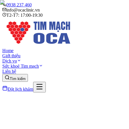
0938 237 460
info@ocaclinic.vn
T2-T7: 17:00-19:30
Home
Giới thiệu
Dịch vụ
Sức khoẻ Tim mạch
Liên hệ
Tìm kiếm
Đặt lịch khám