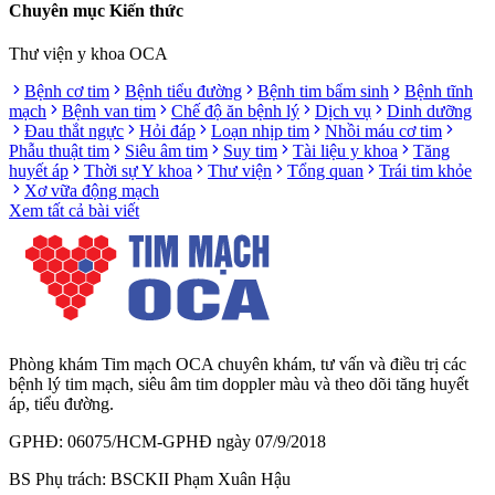
Chuyên mục Kiến thức
Thư viện y khoa OCA
Bệnh cơ tim
Bệnh tiểu đường
Bệnh tim bẩm sinh
Bệnh tĩnh
mạch
Bệnh van tim
Chế độ ăn bệnh lý
Dịch vụ
Dinh dưỡng
Đau thắt ngực
Hỏi đáp
Loạn nhịp tim
Nhồi máu cơ tim
Phẫu thuật tim
Siêu âm tim
Suy tim
Tài liệu y khoa
Tăng
huyết áp
Thời sự Y khoa
Thư viện
Tổng quan
Trái tim khỏe
Xơ vữa động mạch
Xem tất cả bài viết
Phòng khám Tim mạch OCA chuyên khám, tư vấn và điều trị các
bệnh lý tim mạch, siêu âm tim doppler màu và theo dõi tăng huyết
áp, tiểu đường.
GPHĐ: 06075/HCM-GPHĐ ngày 07/9/2018
BS Phụ trách: BSCKII Phạm Xuân Hậu