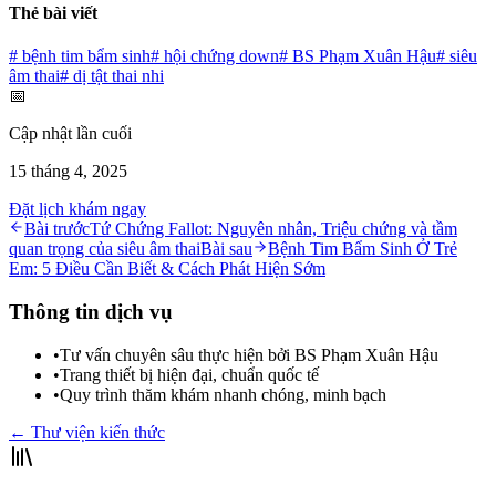
Thẻ bài viết
#
bệnh tim bẩm sinh
#
hội chứng down
#
BS Phạm Xuân Hậu
#
siêu
âm thai
#
dị tật thai nhi
📅
Cập nhật lần cuối
15 tháng 4, 2025
Đặt lịch khám ngay
Bài trước
Tứ Chứng Fallot: Nguyên nhân, Triệu chứng và tầm
quan trọng của siêu âm thai
Bài sau
Bệnh Tim Bẩm Sinh Ở Trẻ
Em: 5 Điều Cần Biết & Cách Phát Hiện Sớm
Thông tin dịch vụ
•
Tư vấn chuyên sâu thực hiện bởi BS Phạm Xuân Hậu
•
Trang thiết bị hiện đại, chuẩn quốc tế
•
Quy trình thăm khám nhanh chóng, minh bạch
← Thư viện kiến thức