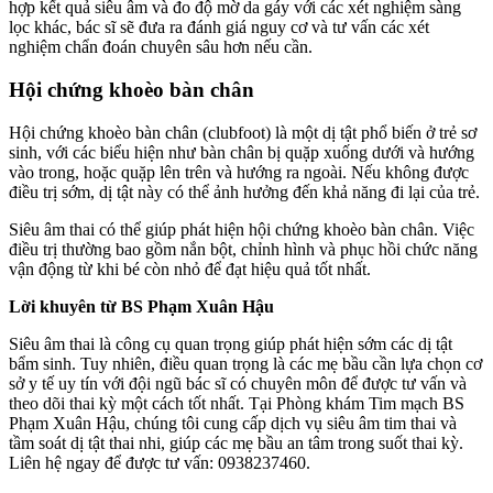
hợp kết quả siêu âm và đo độ mờ da gáy với các xét nghiệm sàng
lọc khác, bác sĩ sẽ đưa ra đánh giá nguy cơ và tư vấn các xét
nghiệm chẩn đoán chuyên sâu hơn nếu cần.
Hội chứng khoèo bàn chân
Hội chứng khoèo bàn chân (clubfoot) là một dị tật phổ biến ở trẻ sơ
sinh, với các biểu hiện như bàn chân bị quặp xuống dưới và hướng
vào trong, hoặc quặp lên trên và hướng ra ngoài. Nếu không được
điều trị sớm, dị tật này có thể ảnh hưởng đến khả năng đi lại của trẻ.
Siêu âm thai có thể giúp phát hiện hội chứng khoèo bàn chân. Việc
điều trị thường bao gồm nắn bột, chỉnh hình và phục hồi chức năng
vận động từ khi bé còn nhỏ để đạt hiệu quả tốt nhất.
Lời khuyên từ BS Phạm Xuân Hậu
Siêu âm thai là công cụ quan trọng giúp phát hiện sớm các dị tật
bẩm sinh. Tuy nhiên, điều quan trọng là các mẹ bầu cần lựa chọn cơ
sở y tế uy tín với đội ngũ bác sĩ có chuyên môn để được tư vấn và
theo dõi thai kỳ một cách tốt nhất. Tại Phòng khám Tim mạch BS
Phạm Xuân Hậu, chúng tôi cung cấp dịch vụ siêu âm tim thai và
tầm soát dị tật thai nhi, giúp các mẹ bầu an tâm trong suốt thai kỳ.
Liên hệ ngay để được tư vấn: 0938237460.