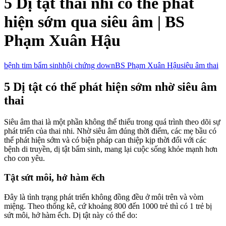
5 Dị tật thai nhi có thể phát
hiện sớm qua siêu âm | BS
Phạm Xuân Hậu
bệnh tim bẩm sinh
hội chứng down
BS Phạm Xuân Hậu
siêu âm thai
5 Dị tật có thể phát hiện sớm nhờ siêu âm
thai
Siêu âm thai là một phần không thể thiếu trong quá trình theo dõi sự
phát triển của thai nhi. Nhờ siêu âm đúng thời điểm, các mẹ bầu có
thể phát hiện sớm và có biện pháp can thiệp kịp thời đối với các
bệnh di truyền, dị tật bẩm sinh, mang lại cuộc sống khỏe mạnh hơn
cho con yêu.
Tật sứt môi, hở hàm ếch
Đây là tình trạng phát triển không đồng đều ở môi trên và vòm
miệng. Theo thống kê, cứ khoảng 800 đến 1000 trẻ thì có 1 trẻ bị
sứt môi, hở hàm ếch. Dị tật này có thể do: