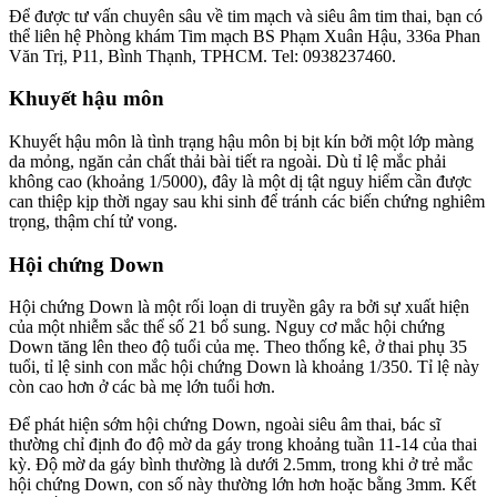
Để được tư vấn chuyên sâu về tim mạch và siêu âm tim thai, bạn có
thể liên hệ Phòng khám Tim mạch BS Phạm Xuân Hậu, 336a Phan
Văn Trị, P11, Bình Thạnh, TPHCM. Tel: 0938237460.
Khuyết hậu môn
Khuyết hậu môn là tình trạng hậu môn bị bịt kín bởi một lớp màng
da mỏng, ngăn cản chất thải bài tiết ra ngoài. Dù tỉ lệ mắc phải
không cao (khoảng 1/5000), đây là một dị tật nguy hiểm cần được
can thiệp kịp thời ngay sau khi sinh để tránh các biến chứng nghiêm
trọng, thậm chí tử vong.
Hội chứng Down
Hội chứng Down là một rối loạn di truyền gây ra bởi sự xuất hiện
của một nhiễm sắc thể số 21 bổ sung. Nguy cơ mắc hội chứng
Down tăng lên theo độ tuổi của mẹ. Theo thống kê, ở thai phụ 35
tuổi, tỉ lệ sinh con mắc hội chứng Down là khoảng 1/350. Tỉ lệ này
còn cao hơn ở các bà mẹ lớn tuổi hơn.
Để phát hiện sớm hội chứng Down, ngoài siêu âm thai, bác sĩ
thường chỉ định đo độ mờ da gáy trong khoảng tuần 11-14 của thai
kỳ. Độ mờ da gáy bình thường là dưới 2.5mm, trong khi ở trẻ mắc
hội chứng Down, con số này thường lớn hơn hoặc bằng 3mm. Kết