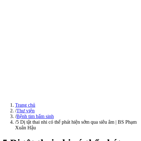
Trang chủ
/
Thư viện
/
Bệnh tim bẩm sinh
/
5 Dị tật thai nhi có thể phát hiện sớm qua siêu âm | BS Phạm
Xuân Hậu