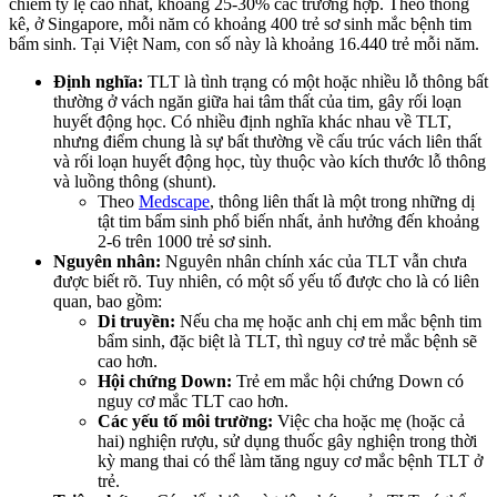
chiếm tỷ lệ cao nhất, khoảng 25-30% các trường hợp. Theo thống
kê, ở Singapore, mỗi năm có khoảng 400 trẻ sơ sinh mắc bệnh tim
bẩm sinh. Tại Việt Nam, con số này là khoảng 16.440 trẻ mỗi năm.
Định nghĩa:
TLT là tình trạng có một hoặc nhiều lỗ thông bất
thường ở vách ngăn giữa hai tâm thất của tim, gây rối loạn
huyết động học. Có nhiều định nghĩa khác nhau về TLT,
nhưng điểm chung là sự bất thường về cấu trúc vách liên thất
và rối loạn huyết động học, tùy thuộc vào kích thước lỗ thông
và luồng thông (shunt).
Theo
Medscape
, thông liên thất là một trong những dị
tật tim bẩm sinh phổ biến nhất, ảnh hưởng đến khoảng
2-6 trên 1000 trẻ sơ sinh.
Nguyên nhân:
Nguyên nhân chính xác của TLT vẫn chưa
được biết rõ. Tuy nhiên, có một số yếu tố được cho là có liên
quan, bao gồm:
Di truyền:
Nếu cha mẹ hoặc anh chị em mắc bệnh tim
bẩm sinh, đặc biệt là TLT, thì nguy cơ trẻ mắc bệnh sẽ
cao hơn.
Hội chứng Down:
Trẻ em mắc hội chứng Down có
nguy cơ mắc TLT cao hơn.
Các yếu tố môi trường:
Việc cha hoặc mẹ (hoặc cả
hai) nghiện rượu, sử dụng thuốc gây nghiện trong thời
kỳ mang thai có thể làm tăng nguy cơ mắc bệnh TLT ở
trẻ.