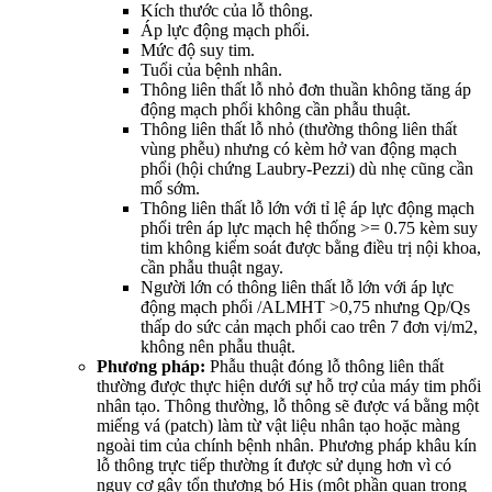
Kích thước của lỗ thông.
Áp lực động mạch phổi.
Mức độ suy tim.
Tuổi của bệnh nhân.
Thông liên thất lỗ nhỏ đơn thuần không tăng áp
động mạch phổi không cần phẫu thuật.
Thông liên thất lỗ nhỏ (thường thông liên thất
vùng phễu) nhưng có kèm hở van động mạch
phổi (hội chứng Laubry-Pezzi) dù nhẹ cũng cần
mổ sớm.
Thông liên thất lỗ lớn với tỉ lệ áp lực động mạch
phổi trên áp lực mạch hệ thống >= 0.75 kèm suy
tim không kiểm soát được bằng điều trị nội khoa,
cần phẫu thuật ngay.
Người lớn có thông liên thất lỗ lớn với áp lực
động mạch phổi /ALMHT >0,75 nhưng Qp/Qs
thấp do sức cản mạch phổi cao trên 7 đơn vị/m2,
không nên phẫu thuật.
Phương pháp:
Phẫu thuật đóng lỗ thông liên thất
thường được thực hiện dưới sự hỗ trợ của máy tim phổi
nhân tạo. Thông thường, lỗ thông sẽ được vá bằng một
miếng vá (patch) làm từ vật liệu nhân tạo hoặc màng
ngoài tim của chính bệnh nhân. Phương pháp khâu kín
lỗ thông trực tiếp thường ít được sử dụng hơn vì có
nguy cơ gây tổn thương bó His (một phần quan trọng