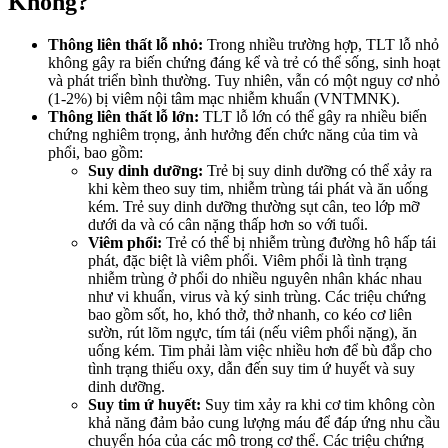
Không?
Thông liên thất lỗ nhỏ:
Trong nhiều trường hợp, TLT lỗ nhỏ
không gây ra biến chứng đáng kể và trẻ có thể sống, sinh hoạt
và phát triển bình thường. Tuy nhiên, vẫn có một nguy cơ nhỏ
(1-2%) bị viêm nội tâm mạc nhiễm khuẩn (VNTMNK).
Thông liên thất lỗ lớn:
TLT lỗ lớn có thể gây ra nhiều biến
chứng nghiêm trọng, ảnh hưởng đến chức năng của tim và
phổi, bao gồm:
Suy dinh dưỡng:
Trẻ bị suy dinh dưỡng có thể xảy ra
khi kèm theo suy tim, nhiễm trùng tái phát và ăn uống
kém. Trẻ suy dinh dưỡng thường sụt cân, teo lớp mỡ
dưới da và có cân nặng thấp hơn so với tuổi.
Viêm phổi:
Trẻ có thể bị nhiễm trùng đường hô hấp tái
phát, đặc biệt là viêm phổi. Viêm phổi là tình trạng
nhiễm trùng ở phổi do nhiều nguyên nhân khác nhau
như vi khuẩn, virus và ký sinh trùng. Các triệu chứng
bao gồm sốt, ho, khó thở, thở nhanh, co kéo cơ liên
sườn, rút lõm ngực, tím tái (nếu viêm phổi nặng), ăn
uống kém. Tim phải làm việc nhiều hơn để bù đắp cho
tình trạng thiếu oxy, dẫn đến suy tim ứ huyết và suy
dinh dưỡng.
Suy tim ứ huyết:
Suy tim xảy ra khi cơ tim không còn
khả năng đảm bảo cung lượng máu để đáp ứng nhu cầu
chuyển hóa của các mô trong cơ thể. Các triệu chứng