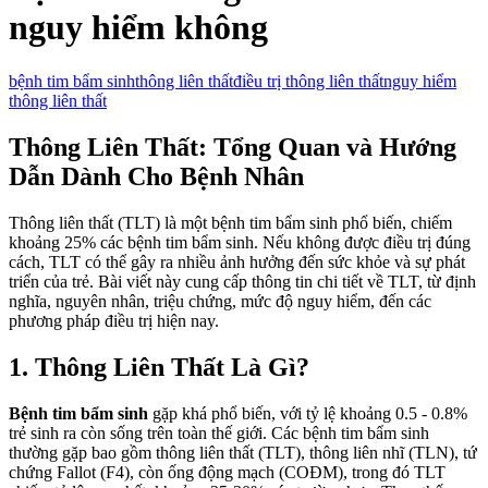
nguy hiểm không
bệnh tim bẩm sinh
thông liên thất
điều trị thông liên thất
nguy hiểm
thông liên thất
Thông Liên Thất: Tổng Quan và Hướng
Dẫn Dành Cho Bệnh Nhân
Thông liên thất (TLT) là một bệnh tim bẩm sinh phổ biến, chiếm
khoảng 25% các bệnh tim bẩm sinh. Nếu không được điều trị đúng
cách, TLT có thể gây ra nhiều ảnh hưởng đến sức khỏe và sự phát
triển của trẻ. Bài viết này cung cấp thông tin chi tiết về TLT, từ định
nghĩa, nguyên nhân, triệu chứng, mức độ nguy hiểm, đến các
phương pháp điều trị hiện nay.
1. Thông Liên Thất Là Gì?
Bệnh tim bẩm sinh
gặp khá phổ biến, với tỷ lệ khoảng 0.5 - 0.8%
trẻ sinh ra còn sống trên toàn thế giới. Các bệnh tim bẩm sinh
thường gặp bao gồm thông liên thất (TLT), thông liên nhĩ (TLN), tứ
chứng Fallot (F4), còn ống động mạch (COĐM), trong đó TLT