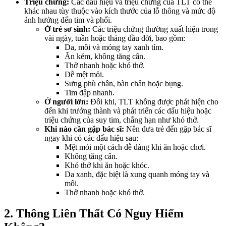
Triệu chứng:
Các dấu hiệu và triệu chứng của TLT có thể
khác nhau tùy thuộc vào kích thước của lỗ thông và mức độ
ảnh hưởng đến tim và phổi.
Ở trẻ sơ sinh:
Các triệu chứng thường xuất hiện trong
vài ngày, tuần hoặc tháng đầu đời, bao gồm:
Da, môi và móng tay xanh tím.
Ăn kém, không tăng cân.
Thở nhanh hoặc khó thở.
Dễ mệt mỏi.
Sưng phù chân, bàn chân hoặc bụng.
Tim đập nhanh.
Ở người lớn:
Đôi khi, TLT không được phát hiện cho
đến khi trưởng thành và phát triển các dấu hiệu hoặc
triệu chứng của suy tim, chẳng hạn như khó thở.
Khi nào cần gặp bác sĩ:
Nên đưa trẻ đến gặp bác sĩ
ngay khi có các dấu hiệu sau:
Mệt mỏi một cách dễ dàng khi ăn hoặc chơi.
Không tăng cân.
Khó thở khi ăn hoặc khóc.
Da xanh, đặc biệt là xung quanh móng tay và
môi.
Thở nhanh hoặc khó thở.
2. Thông Liên Thất Có Nguy Hiểm