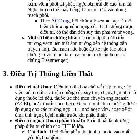
kém, viêm phổi tái phát, ngực bên trái dô cao, tím tái.
Nghe tim có thể thấy tiếng T2 mạnh ở ổ van động
mạch phổi.
Theo
ACC.org
, hội chứng Eisenmenger là một
biến chứng nghiêm trọng của TLT không được
điều trị, có thể dẫn đến suy tim phải và tử vong.
Một số biến chứng khác:
Loạn nhịp tim (do tổn
thương vách liên thất ảnh hưởng đến hệ thống dẫn
truyền tim), tắc mạch não hoặc áp xe não (do biến
chứng từ viêm nội tâm mạc nhiễm khuẩn hoặc hội
chứng Eisenmenger).
3. Điều Trị Thông Liên Thất
Điều trị nội khoa:
Điều trị nội khoa chủ yếu tập trung vào
việc kiểm soát các triệu chứng của suy tim, chẳng hạn như sử
dụng thuốc lợi tiểu, thuốc ức chế men chuyển angiotensin
(ACEI), hoặc thuốc chẹn beta. Điều trị nội khoa thường được
áp dụng cho các trường hợp TLT nhỏ hoặc vừa, hoặc để ổn
định tình trạng bệnh nhân trước khi phẫu thuật.
Điều trị ngoại khoa (phẫu thuật):
Phẫu thuật là phương
pháp điều trị chính cho TLT lỗ lớn.
Chỉ định:
Thời điểm phẫu thuật phụ thuộc vào nhiều
yếu tố, bao gồm: