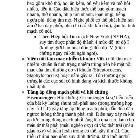
bao gồm khó thở, ho, ăn kém, bú yếu kèm vã mồ hôi
nhiều, tiểu ít. Các dấu hiệu thực thể bao gồm mạch
nhanh, thở nhanh, nhịp tim nhanh, loạn nhịp, tiếng
ngựa phi, tiếng tim mờ. Nghe phổi có thể phát hiện ran
ẩm ở hai đáy phổi, phù chi (có khi kín đáo), gan to, tĩnh
mạch cổ nổi.
Theo Hiệp hội Tim mạch New York (NYHA),
suy tim được phân độ thành 4 mức độ, từ độ I
(không giới hạn hoạt động) đến độ IV (triệu
chứng ngay cả khi nghỉ ngơi).
Viêm nội tâm mạc nhiễm khuẩn:
Viêm nội tâm mạc
nhiễm khuẩn là tình trạng nhiễm trùng trên bề mặt nội
mạc của tim, thường do vi khuẩn (Streptococcus,
Staphylococcus) hoặc nấm gây ra. Tổn thương đặc
trưng là các cục sùi có hình dạng và kích thước không
nhất định.
Tăng áp động mạch phổi và hội chứng
Eisenmenger:
Hội chứng Eisenmenger là sự tiến triển
của bất kỳ luồng shunt trái-phải nào (trong trường hợp
này là TLT) gây tăng áp động mạch phổi, dẫn đến đảo
ngược luồng thông thành phải-trái. Điều này xảy ra khi
áp lực trong động mạch phổi tăng lên quá cao, làm cho
máu từ thất phải (máu nghèo oxy) đi vào thất trái (máu
giàu oxy) và tuần hoàn trong cơ thể, gây tím tái. Các
triệu chứng bao gồm suy dinh dưỡng, khó thở, ăn/bú