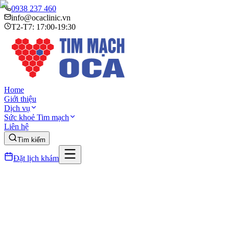
0938 237 460
info@ocaclinic.vn
T2-T7: 17:00-19:30
Home
Giới thiệu
Dịch vụ
Sức khoẻ Tim mạch
Liên hệ
Tìm kiếm
Đặt lịch khám