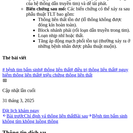
của hệ thống dẫn truyền tim) và dễ tái phát.
Biến chứng sau mổ:
Các biến chứng có thể xảy ra sau
phẫu thuật TLT bao gồm:
Thông liên thất tồn dư (lỗ thông không được
đóng kín hoàn toàn).
Block nhánh phải (rối loạn dẫn truyền trong tim).
Loạn nhịp nhĩ hoặc thất.
Tăng áp động mạch phổi tồn tại (thường xảy ra ở
những bệnh nhân được phẫu thuật muộn).
Thẻ bài viết
#
bệnh tim bẩm sinh
#
thông liên thất
#
điều trị thông liên thất
#
nguy
hiểm thông liên thất
#
triệu chứng thông liên thất
📅
Cập nhật lần cuối
31 tháng 3, 2025
Đặt lịch khám ngay
Bài trước
Chỉ định vá thông liên thất
Bài sau
Bệnh tim bẩm sinh
không tím không luồng thông
Thông tin dịch vụ