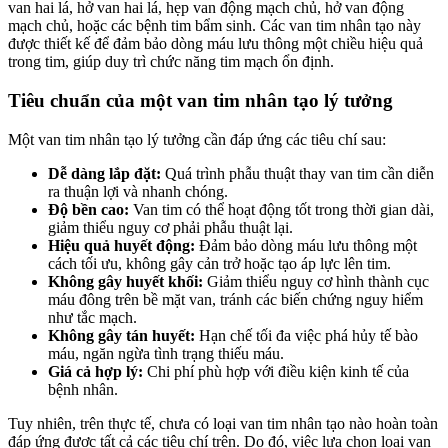
van hai lá, hở van hai lá, hẹp van động mạch chủ, hở van động
mạch chủ, hoặc các bệnh tim bẩm sinh. Các van tim nhân tạo này
được thiết kế để đảm bảo dòng máu lưu thông một chiều hiệu quả
trong tim, giúp duy trì chức năng tim mạch ổn định.
Tiêu chuẩn của một van tim nhân tạo lý tưởng
Một van tim nhân tạo lý tưởng cần đáp ứng các tiêu chí sau:
Dễ dàng lắp đặt:
Quá trình phẫu thuật thay van tim cần diễn
ra thuận lợi và nhanh chóng.
Độ bền cao:
Van tim có thể hoạt động tốt trong thời gian dài,
giảm thiểu nguy cơ phải phẫu thuật lại.
Hiệu quả huyết động:
Đảm bảo dòng máu lưu thông một
cách tối ưu, không gây cản trở hoặc tạo áp lực lên tim.
Không gây huyết khối:
Giảm thiểu nguy cơ hình thành cục
máu đông trên bề mặt van, tránh các biến chứng nguy hiểm
như tắc mạch.
Không gây tán huyết:
Hạn chế tối đa việc phá hủy tế bào
máu, ngăn ngừa tình trạng thiếu máu.
Giá cả hợp lý:
Chi phí phù hợp với điều kiện kinh tế của
bệnh nhân.
Tuy nhiên, trên thực tế, chưa có loại van tim nhân tạo nào hoàn toàn
đáp ứng được tất cả các tiêu chí trên. Do đó, việc lựa chọn loại van