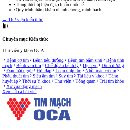
•
Trang thiết bị hiện đại, chuẩn quốc tế
•
Quy trình thăm khám nhanh chóng, minh bạch
← Thư viện kiến thức
Chuyên mục Kiến thức
Thư viện y khoa OCA
Bệnh cơ tim
Bệnh tiểu đường
Bệnh tim bẩm sinh
Bệnh tĩnh
mạch
Bệnh van tim
Chế độ ăn bệnh lý
Dịch vụ
Dinh dưỡng
Đau thắt ngực
Hỏi đáp
Loạn nhịp tim
Nhồi máu cơ tim
Phẫu thuật tim
Siêu âm tim
Suy tim
Tài liệu y khoa
Tăng
huyết áp
Thời sự Y khoa
Thư viện
Tổng quan
Trái tim khỏe
Xơ vữa động mạch
Xem tất cả bài viết