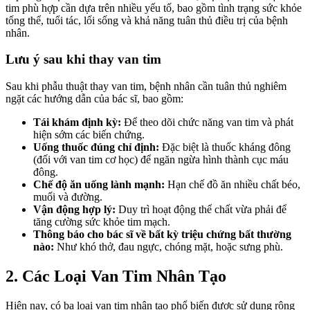
tim phù hợp cần dựa trên nhiều yếu tố, bao gồm tình trạng sức khỏe
tổng thể, tuổi tác, lối sống và khả năng tuân thủ điều trị của bệnh
nhân.
Lưu ý sau khi thay van tim
Sau khi phẫu thuật thay van tim, bệnh nhân cần tuân thủ nghiêm
ngặt các hướng dẫn của bác sĩ, bao gồm:
Tái khám định kỳ:
Để theo dõi chức năng van tim và phát
hiện sớm các biến chứng.
Uống thuốc đúng chỉ định:
Đặc biệt là thuốc kháng đông
(đối với van tim cơ học) để ngăn ngừa hình thành cục máu
đông.
Chế độ ăn uống lành mạnh:
Hạn chế đồ ăn nhiều chất béo,
muối và đường.
Vận động hợp lý:
Duy trì hoạt động thể chất vừa phải để
tăng cường sức khỏe tim mạch.
Thông báo cho bác sĩ về bất kỳ triệu chứng bất thường
nào:
Như khó thở, đau ngực, chóng mặt, hoặc sưng phù.
2. Các Loại Van Tim Nhân Tạo
Hiện nay, có ba loại van tim nhân tạo phổ biến được sử dụng rộng