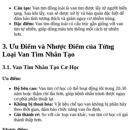
Cấu tạo:
Van tim đồng loài là van tim được lấy từ người hiến
tạng. Sau khi lấy, van sẽ được xử lý và bảo quản đặc biệt để
đảm bảo tính tương thích và giảm nguy cơ nhiễm trùng.
Đặc điểm:
Van tim đồng loài có cấu trúc gần giống với van
tim tự nhiên, giúp dòng máu lưu thông một cách tự nhiên
hơn.
3. Ưu Điểm và Nhược Điểm của Từng
Loại Van Tim Nhân Tạo
3.1. Van Tim Nhân Tạo Cơ Học
Ưu điểm:
Độ bền cao:
Van tim cơ học có thể hoạt động tốt trong 20-30
năm hoặc thậm chí lâu hơn, giúp bệnh nhân tránh được nguy
cơ phải phẫu thuật lại.
Không bị thoái hóa:
Vật liệu chế tạo van không bị phân hủy
theo thời gian, đảm bảo chức năng van ổn định.
Giá thành rẻ:
So với các loại van khác, van tim cơ học có giá
thành thấp hơn.
Nhược điểm: