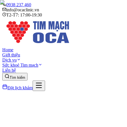
0938 237 460
info@ocaclinic.vn
T2-T7: 17:00-19:30
Home
Giới thiệu
Dịch vụ
Sức khoẻ Tim mạch
Liên hệ
Tìm kiếm
Đặt lịch khám