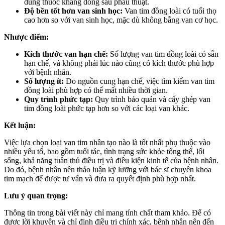
dùng thuốc kháng đông sau phẫu thuật.
Độ bền tốt hơn van sinh học:
Van tim đồng loài có tuổi thọ
cao hơn so với van sinh học, mặc dù không bằng van cơ học.
Nhược điểm:
Kích thước van hạn chế:
Số lượng van tim đồng loài có sẵn
hạn chế, và không phải lúc nào cũng có kích thước phù hợp
với bệnh nhân.
Số lượng ít:
Do nguồn cung hạn chế, việc tìm kiếm van tim
đồng loài phù hợp có thể mất nhiều thời gian.
Quy trình phức tạp:
Quy trình bảo quản và cấy ghép van
tim đồng loài phức tạp hơn so với các loại van khác.
Kết luận:
Việc lựa chọn loại van tim nhân tạo nào là tốt nhất phụ thuộc vào
nhiều yếu tố, bao gồm tuổi tác, tình trạng sức khỏe tổng thể, lối
sống, khả năng tuân thủ điều trị và điều kiện kinh tế của bệnh nhân.
Do đó, bệnh nhân nên thảo luận kỹ lưỡng với bác sĩ chuyên khoa
tim mạch để được tư vấn và đưa ra quyết định phù hợp nhất.
Lưu ý quan trọng:
Thông tin trong bài viết này chỉ mang tính chất tham khảo. Để có
được lời khuyên và chỉ định điều trị chính xác, bệnh nhân nên đến