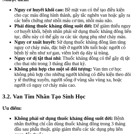
Nguy cơ huyết khối cao:
Bề mặt van có thể tạo điều kiện
cho cục máu đông hình thành, gây tắc nghẽn van hoặc gây ra
các biến chứng như nhồi máu cơ tim, nhồi máu não.
Phải dùng thuốc kháng đông suốt đời:
Để giảm thiểu nguy
cơ huyết khối, bệnh nhân phải sử dụng thuốc kháng đông liên
tục, điều này có thể gây ra các tác dụng phụ như chảy máu.
Nguy cơ xuất huyết:
Sử dụng thuốc kháng đông làm tăng
nguy cơ chảy máu, đặc biệt ở người lớn tuổi hoặc người có
bệnh lý nền như xơ gan, viêm loét dạ dày tá tràng.
Nguy cơ dị tật thai nhi:
Thuốc kháng đông có thể gây dị tật
cho thai nhi trong 3 tháng đầu thai kỳ.
Không phù hợp cho một số đối tượng:
Van tim cơ học
không phù hợp cho những người không có điều kiện theo dõi
y tế thường xuyên, người sống ở vùng sâu vùng xa, hoặc
người có nguy cơ chảy máu cao.
3.2. Van Tim Nhân Tạo Sinh Học
Ưu điểm:
Không phải sử dụng thuốc kháng đông suốt đời:
Bệnh
nhân thường chỉ cần dùng thuốc kháng đông trong 3 tháng
đầu sau phẫu thuật, giúp giảm thiểu các tác dụng phụ liên