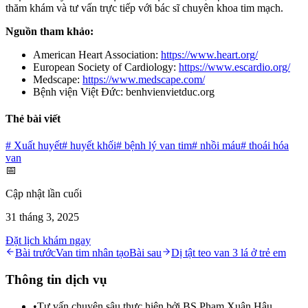
thăm khám và tư vấn trực tiếp với bác sĩ chuyên khoa tim mạch.
Nguồn tham khảo:
American Heart Association:
https://www.heart.org/
European Society of Cardiology:
https://www.escardio.org/
Medscape:
https://www.medscape.com/
Bệnh viện Việt Đức: benhvienvietduc.org
Thẻ bài viết
#
Xuất huyết
#
huyết khối
#
bệnh lý van tim
#
nhồi máu
#
thoái hóa
van
📅
Cập nhật lần cuối
31 tháng 3, 2025
Đặt lịch khám ngay
Bài trước
Van tim nhân tạo
Bài sau
Dị tật teo van 3 lá ở trẻ em
Thông tin dịch vụ
•
Tư vấn chuyên sâu thực hiện bởi BS Phạm Xuân Hậu