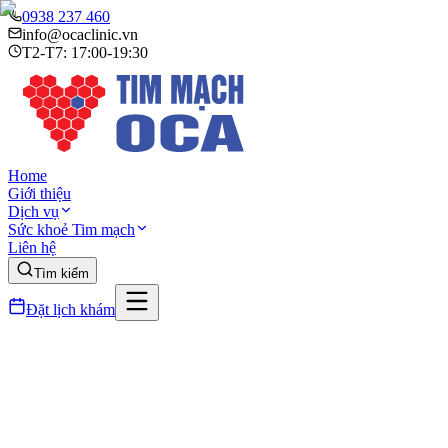
0938 237 460
info@ocaclinic.vn
T2-T7: 17:00-19:30
Home
Giới thiệu
Dịch vụ
Sức khoẻ Tim mạch
Liên hệ
Tìm kiếm
Đặt lịch khám