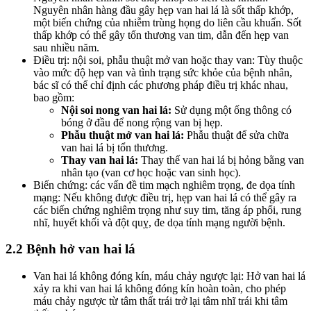
Nguyên nhân hàng đầu gây hẹp van hai lá là sốt thấp khớp,
một biến chứng của nhiễm trùng họng do liên cầu khuẩn. Sốt
thấp khớp có thể gây tổn thương van tim, dẫn đến hẹp van
sau nhiều năm.
Điều trị: nội soi, phẫu thuật mở van hoặc thay van: Tùy thuộc
vào mức độ hẹp van và tình trạng sức khỏe của bệnh nhân,
bác sĩ có thể chỉ định các phương pháp điều trị khác nhau,
bao gồm:
Nội soi nong van hai lá:
Sử dụng một ống thông có
bóng ở đầu để nong rộng van bị hẹp.
Phẫu thuật mở van hai lá:
Phẫu thuật để sửa chữa
van hai lá bị tổn thương.
Thay van hai lá:
Thay thế van hai lá bị hỏng bằng van
nhân tạo (van cơ học hoặc van sinh học).
Biến chứng: các vấn đề tim mạch nghiêm trọng, đe dọa tính
mạng: Nếu không được điều trị, hẹp van hai lá có thể gây ra
các biến chứng nghiêm trọng như suy tim, tăng áp phổi, rung
nhĩ, huyết khối và đột quỵ, đe dọa tính mạng người bệnh.
2.2 Bệnh hở van hai lá
Van hai lá không đóng kín, máu chảy ngược lại: Hở van hai lá
xảy ra khi van hai lá không đóng kín hoàn toàn, cho phép
máu chảy ngược từ tâm thất trái trở lại tâm nhĩ trái khi tâm