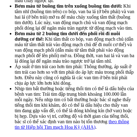
máu chảy ngược lại.
Bơm máu từ buồng tim trên xuống buồng tim dưới:
Khi
tâm nhĩ (buồng tim trên) co bóp, van ba lá (ở bên phải) và van
hai lá (ở bên trái) mở ra để máu chảy xuống tâm thất (buồng
tim dưới). Lúc này, van động mạch chủ và van động mạch
phổi đóng lại để ngăn máu tràn ngược từ động mạch vào tim.
Bơm máu từ 2 buồng tim dưới đến phổi rồi đi nuôi
dưỡng cơ thể:
Khi tâm thất co bóp, van động mạch chủ (dẫn
máu từ tâm thất trái vào động mạch chủ để đi nuôi cơ thể) và
van động mạch phổi (dẫn máu từ tâm thất phải vào động
mạch phổi để lên phổi) mở ra. Đồng thời, van hai lá và van ba
lá đóng lại để ngăn máu trào ngược trở lại tâm nhĩ.
Áp suất ở tim trái cao hơn tim phải: Thông thường, áp suất ở
tim trái cao hơn so với tim phải do áp lực máu trong phổi thấp
hơn. Điều này cũng có nghĩa là các van tim ở bên trái phải
chịu áp lực lớn hơn khi đóng.
Nhịp tim bất thường hoặc tiếng thổi tim có thể là dấu hiệu của
bệnh van tim: Trái tim đập trung bình khoảng 100.000 lần
mỗi ngày. Nếu nhịp tim có bất thường hoặc bác sĩ nghe thấy
tiếng thổi tim khi khám, đó có thể là dấu hiệu cho thấy van
tim đang gặp vấn đề, có thể là đóng không kín (hở van) hoặc
bị hẹp. Dựa vào vị trí, cường độ và thời gian của tiếng thổi,
bác sĩ có thể xác định van tim nào bị tổn thương
theo thông
tin từ Hiệp hội Tim mạch Hoa Kỳ (AHA)
.