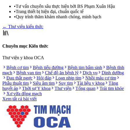
•
Tư vấn chuyên sâu thực hiện bởi BS Phạm Xuân Hậu
•
Trang thiết bị hiện đại, chuẩn quốc tế
•
Quy trình thăm khám nhanh chóng, minh bạch
← Thư viện kiến thức
Chuyên mục Kiến thức
Thư viện y khoa OCA
Bệnh cơ tim
Bệnh tiểu đường
Bệnh tim bẩm sinh
Bệnh tĩnh
mạch
Bệnh van tim
Chế độ ăn bệnh lý
Dịch vụ
Dinh dưỡng
Đau thắt ngực
Hỏi đáp
Loạn nhịp tim
Nhồi máu cơ tim
Phẫu thuật tim
Siêu âm tim
Suy tim
Tài liệu y khoa
Tăng
huyết áp
Thời sự Y khoa
Thư viện
Tổng quan
Trái tim khỏe
Xơ vữa động mạch
Xem tất cả bài viết