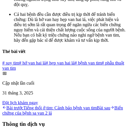
đột quỵ.
Cả hai bệnh đều cần được điều trị kịp thời để tránh biến
chứng: Dù là hở van hay hẹp van hai lá, việc phát hiện và
điều trị sớm là rất quan trọng để ngăn ngừa các biến chứng
nguy hiểm và cải thiện chất lượng cuộc sống của người bệnh.
Nếu bạn có bất kỳ triệu chứng nào nghi ngờ bệnh van tim,
hãy đến gặp bác sĩ để được khám và tư vấn kịp thời.
Thẻ bài viết
#
suy tim
#
hở van hai lá
#
hẹp van hai lá
#
bệnh van tim
#
phẫu thuật
van tim
📅
Cập nhật lần cuối
31 tháng 3, 2025
Đặt lịch khám ngay
Bài trước
Tiếng thổi ở tim: Cảnh báo bệnh van tim
Bài sau
Biến
chứng của bệnh sa van 2 lá
Thông tin dịch vụ