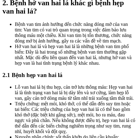
2. Bệnh hở van hai lá khác gì bệnh hẹp
van hai lá?
Bệnh van tim ảnh hưởng đến chức năng đóng mở của van
tim: Van tim có vai trò quan trọng trong việc đảm bảo lưu
thông máu một chiều. Khi van tim bị tổn thương, chức năng
đóng mở bị ảnh hưởng, gây ra các vấn đề về tim mạch.
Hở van hai lá và hẹp van hai lá là những bệnh van tim phổ
biến: Đây là hai trong số những bệnh van tim thường gặp
nhất. Mặc dù đều liên quan đến van hai lá, nhưng hở van và
hẹp van là hai tình trạng bệnh lý khác nhau.
2.1 Bệnh hẹp van hai lá
Lỗ van hai lá bị thu hẹp, cản trở lưu thông máu: Hẹp van hai
lá là tình trạng van hai lá bị dày lên và xơ cứng, làm hẹp lỗ
van, gây cản trở dòng máu từ tâm nhĩ trái xuống tâm thất trái.
Triệu chứng: mệt mỏi, khó thở, có thể dẫn đến suy tim hoặc
tai biến: Các triệu chứng của hẹp van hai lá có thể bao gồm
khó thở (đặc biệt khi gắng sức), mệt mỏi, ho ra máu, đau
ngực và phù chân. Nếu không được điều trị, hẹp van hai lá có
thể dẫn đến các biến chứng nghiêm trọng như suy tim, rung
nhĩ, huyết khối và đột quỵ.
Nguyên nhân chính: sốt thấp khớp do liên cầu khuẩn: