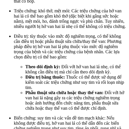
thất co bóp.
Triệu chứng: khó thở, mệt mỏi: Các triệu chứng của hở van
hai lá có thể bao gồm khó thở (đặc biệt khi gắng sức hoặc
nằm), mệt mỏi, ho, đánh trống ngực và phù chân. Tuy nhiên,
nhiều người bị hở van hai lá nhẹ có thể không có triệu chứng.
Điều trị: tùy thuộc vào mức độ nghiêm trọng, có thể không
cần điều trị hoặc phẫu thuật sửa chữa/thay thế van: Phương
pháp điều trị hở van hai lá phụ thuộc vào mức độ nghiêm
trọng của bệnh và các triệu chứng của bệnh nhân. Các lựa
chọn điều trị có thể bao gồm:
Theo dõi định kỳ:
Đối với hở van hai lá nhẹ, có thể
không cần điều trị mà chỉ cần theo dõi định kỳ.
Điều trị bằng thuốc:
Thuốc có thể được sử dụng để
kiểm soát các triệu chứng như suy tim và rối loạn nhịp
tim.
Phẫu thuật sửa chữa hoặc thay thế van:
Đối với hở
van hai lá nặng gây ra các triệu chứng nghiêm trọng
hoặc ảnh hưởng đến chức năng tim, phẫu thuật sửa
chữa hoặc thay thế van có thể được chỉ định.
Biến chứng: suy tim và các vấn đề tim mạch khác: Nếu
không được điều trị, hở van hai lá có thể dẫn đến các biến
chứng nghiêm trọng như suy tim, tăng áp phổi, rung nhĩ và