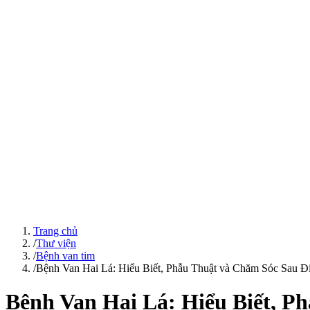
Trang chủ
/
Thư viện
/
Bệnh van tim
/
Bệnh Van Hai Lá: Hiểu Biết, Phẫu Thuật và Chăm Sóc Sau Đi
Bệnh Van Hai Lá: Hiểu Biết, P