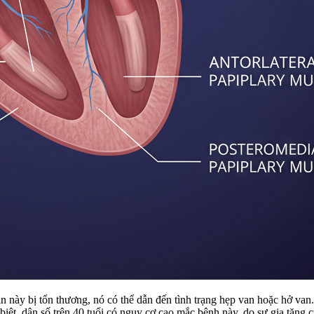
van này bị tổn thương, nó có thể dẫn đến tình trạng hẹp van hoặc hở van
biệt, dân số trên 40 tuổi có nguy cơ cao mắc bệnh này, do sự gia tăng c