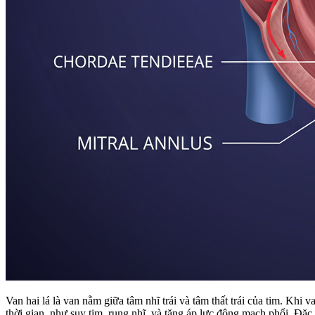
Van hai lá là van nằm giữa tâm nhĩ trái và tâm thất trái của tim. Khi 
thời gian, như suy tim, rung nhĩ, và tăng áp lực động mạch phổi. Đặc 