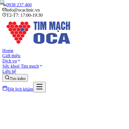
0938 237 460
info@ocaclinic.vn
T2-T7: 17:00-19:30
Home
Giới thiệu
Dịch vụ
Sức khoẻ Tim mạch
Liên hệ
Tìm kiếm
Đặt lịch khám