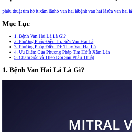
phẫu thuật tim hở ít xâm lấn
hở van hai lá
bệnh van hai lá
sửa van hai lá
Mục Lục
1. Bệnh Van Hai Lá Là Gì?
2. Phương Pháp Điều Trị: Sửa Van Hai Lá
3. Phương Pháp Điều Trị: Thay Van Hai Lá
4. Ưu Điểm Của Phương Pháp Tim Hở Ít Xâm Lấn
5. Chăm Sóc và Theo Dõi Sau Phẫu Thuật
1. Bệnh Van Hai Lá Là Gì?