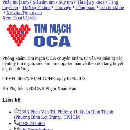
Phẫu thuật tim
Siêu âm tim
Suy tim
Tài liệu y khoa
Tăng
huyết áp
Thời sự Y khoa
Thư viện
Tổng quan
Trái tim khỏe
Xơ vữa động mạch
Xem tất cả bài viết
Phòng khám Tim mạch OCA chuyên khám, tư vấn và điều trị các
bệnh lý tim mạch, siêu âm tim doppler màu và theo dõi tăng huyết
áp, tiểu đường.
GPHĐ: 06075/HCM-GPHĐ ngày 07/9/2018
BS Phụ trách: BSCKII Phạm Xuân Hậu
Liên hệ
336A Phan Văn Trị, Phường 11, Quận Bình Thạnh
(Phường Bình Lợi Trung), TPHCM
0938 237 460
info@ocaclinic.vn