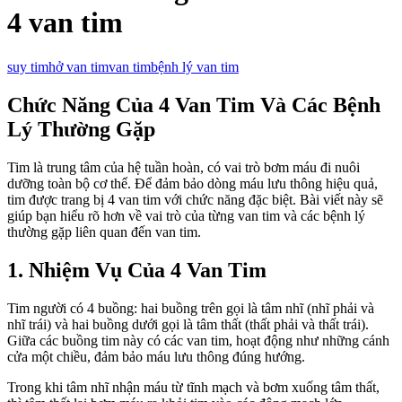
4 van tim
suy tim
hở van tim
van tim
bệnh lý van tim
Chức Năng Của 4 Van Tim Và Các Bệnh
Lý Thường Gặp
Tim là trung tâm của hệ tuần hoàn, có vai trò bơm máu đi nuôi
dưỡng toàn bộ cơ thể. Để đảm bảo dòng máu lưu thông hiệu quả,
tim được trang bị 4 van tim với chức năng đặc biệt. Bài viết này sẽ
giúp bạn hiểu rõ hơn về vai trò của từng van tim và các bệnh lý
thường gặp liên quan đến van tim.
1. Nhiệm Vụ Của 4 Van Tim
Tim người có 4 buồng: hai buồng trên gọi là tâm nhĩ (nhĩ phải và
nhĩ trái) và hai buồng dưới gọi là tâm thất (thất phải và thất trái).
Giữa các buồng tim này có các van tim, hoạt động như những cánh
cửa một chiều, đảm bảo máu lưu thông đúng hướng.
Trong khi tâm nhĩ nhận máu từ tĩnh mạch và bơm xuống tâm thất,