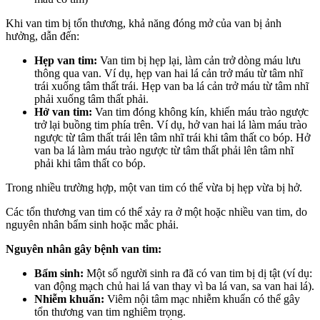
Khi van tim bị tổn thương, khả năng đóng mở của van bị ảnh
hưởng, dẫn đến:
Hẹp van tim:
Van tim bị hẹp lại, làm cản trở dòng máu lưu
thông qua van. Ví dụ, hẹp van hai lá cản trở máu từ tâm nhĩ
trái xuống tâm thất trái. Hẹp van ba lá cản trở máu từ tâm nhĩ
phải xuống tâm thất phải.
Hở van tim:
Van tim đóng không kín, khiến máu trào ngược
trở lại buồng tim phía trên. Ví dụ, hở van hai lá làm máu trào
ngược từ tâm thất trái lên tâm nhĩ trái khi tâm thất co bóp. Hở
van ba lá làm máu trào ngược từ tâm thất phải lên tâm nhĩ
phải khi tâm thất co bóp.
Trong nhiều trường hợp, một van tim có thể vừa bị hẹp vừa bị hở.
Các tổn thương van tim có thể xảy ra ở một hoặc nhiều van tim, do
nguyên nhân bẩm sinh hoặc mắc phải.
Nguyên nhân gây bệnh van tim:
Bẩm sinh:
Một số người sinh ra đã có van tim bị dị tật (ví dụ:
van động mạch chủ hai lá van thay vì ba lá van, sa van hai lá).
Nhiễm khuẩn:
Viêm nội tâm mạc nhiễm khuẩn có thể gây
tổn thương van tim nghiêm trọng.