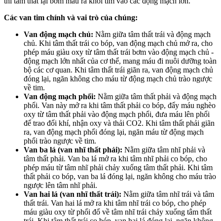
thì tâm thất lại bơm máu ra khỏi tim vào các động mạch lớn.
Các van tim chính và vai trò của chúng:
Van động mạch chủ:
Nằm giữa tâm thất trái và động mạch
chủ. Khi tâm thất trái co bóp, van động mạch chủ mở ra, cho
phép máu giàu oxy từ tâm thất trái bơm vào động mạch chủ -
động mạch lớn nhất của cơ thể, mang máu đi nuôi dưỡng toàn
bộ các cơ quan. Khi tâm thất trái giãn ra, van động mạch chủ
đóng lại, ngăn không cho máu từ động mạch chủ trào ngược
về tim.
Van động mạch phổi:
Nằm giữa tâm thất phải và động mạch
phổi. Van này mở ra khi tâm thất phải co bóp, đẩy máu nghèo
oxy từ tâm thất phải vào động mạch phổi, đưa máu lên phổi
để trao đổi khí, nhận oxy và thải CO2. Khi tâm thất phải giãn
ra, van động mạch phổi đóng lại, ngăn máu từ động mạch
phổi trào ngược về tim.
Van ba lá (van nhĩ thất phải):
Nằm giữa tâm nhĩ phải và
tâm thất phải. Van ba lá mở ra khi tâm nhĩ phải co bóp, cho
phép máu từ tâm nhĩ phải chảy xuống tâm thất phải. Khi tâm
thất phải co bóp, van ba lá đóng lại, ngăn không cho máu trào
ngược lên tâm nhĩ phải.
Van hai lá (van nhĩ thất trái):
Nằm giữa tâm nhĩ trái và tâm
thất trái. Van hai lá mở ra khi tâm nhĩ trái co bóp, cho phép
máu giàu oxy từ phổi đổ về tâm nhĩ trái chảy xuống tâm thất
trái. Khi tâm thất trái co bóp, van hai lá đóng lại, ngăn không