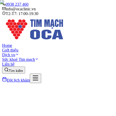
0938 237 460
info@ocaclinic.vn
T2-T7: 17:00-19:30
Home
Giới thiệu
Dịch vụ
Sức khoẻ Tim mạch
Liên hệ
Tìm kiếm
Đặt lịch khám