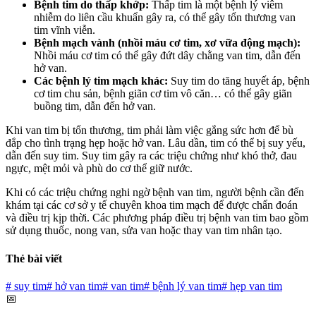
Bệnh tim do thấp khớp:
Thấp tim là một bệnh lý viêm
nhiễm do liên cầu khuẩn gây ra, có thể gây tổn thương van
tim vĩnh viễn.
Bệnh mạch vành (nhồi máu cơ tim, xơ vữa động mạch):
Nhồi máu cơ tim có thể gây đứt dây chằng van tim, dẫn đến
hở van.
Các bệnh lý tim mạch khác:
Suy tim do tăng huyết áp, bệnh
cơ tim chu sản, bệnh giãn cơ tim vô căn… có thể gây giãn
buồng tim, dẫn đến hở van.
Khi van tim bị tổn thương, tim phải làm việc gắng sức hơn để bù
đắp cho tình trạng hẹp hoặc hở van. Lâu dần, tim có thể bị suy yếu,
dẫn đến suy tim. Suy tim gây ra các triệu chứng như khó thở, đau
ngực, mệt mỏi và phù do cơ thể giữ nước.
Khi có các triệu chứng nghi ngờ bệnh van tim, người bệnh cần đến
khám tại các cơ sở y tế chuyên khoa tim mạch để được chẩn đoán
và điều trị kịp thời. Các phương pháp điều trị bệnh van tim bao gồm
sử dụng thuốc, nong van, sửa van hoặc thay van tim nhân tạo.
Thẻ bài viết
#
suy tim
#
hở van tim
#
van tim
#
bệnh lý van tim
#
hẹp van tim
📅