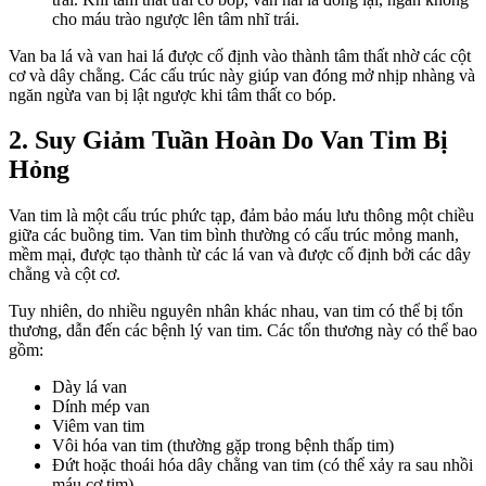
cho máu trào ngược lên tâm nhĩ trái.
Van ba lá và van hai lá được cố định vào thành tâm thất nhờ các cột
cơ và dây chằng. Các cấu trúc này giúp van đóng mở nhịp nhàng và
ngăn ngừa van bị lật ngược khi tâm thất co bóp.
2. Suy Giảm Tuần Hoàn Do Van Tim Bị
Hỏng
Van tim là một cấu trúc phức tạp, đảm bảo máu lưu thông một chiều
giữa các buồng tim. Van tim bình thường có cấu trúc mỏng manh,
mềm mại, được tạo thành từ các lá van và được cố định bởi các dây
chằng và cột cơ.
Tuy nhiên, do nhiều nguyên nhân khác nhau, van tim có thể bị tổn
thương, dẫn đến các bệnh lý van tim. Các tổn thương này có thể bao
gồm:
Dày lá van
Dính mép van
Viêm van tim
Vôi hóa van tim (thường gặp trong bệnh thấp tim)
Đứt hoặc thoái hóa dây chằng van tim (có thể xảy ra sau nhồi
máu cơ tim)