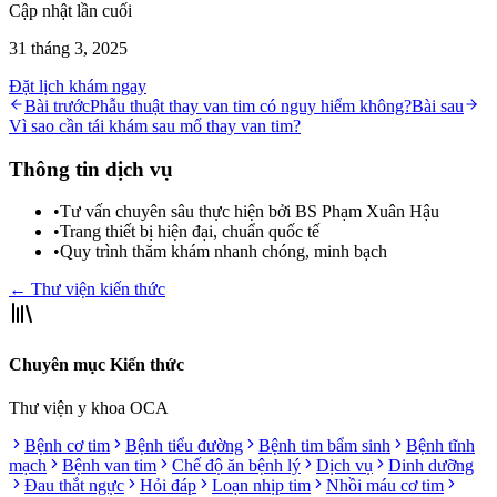
Cập nhật lần cuối
31 tháng 3, 2025
Đặt lịch khám ngay
Bài trước
Phẫu thuật thay van tim có nguy hiểm không?
Bài sau
Vì sao cần tái khám sau mổ thay van tim?
Thông tin dịch vụ
•
Tư vấn chuyên sâu thực hiện bởi BS Phạm Xuân Hậu
•
Trang thiết bị hiện đại, chuẩn quốc tế
•
Quy trình thăm khám nhanh chóng, minh bạch
← Thư viện kiến thức
Chuyên mục Kiến thức
Thư viện y khoa OCA
Bệnh cơ tim
Bệnh tiểu đường
Bệnh tim bẩm sinh
Bệnh tĩnh
mạch
Bệnh van tim
Chế độ ăn bệnh lý
Dịch vụ
Dinh dưỡng
Đau thắt ngực
Hỏi đáp
Loạn nhịp tim
Nhồi máu cơ tim