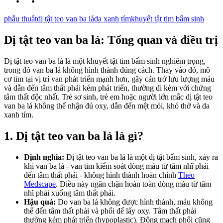
phẫu thuật
dị tật teo van ba lá
da xanh tím
khuyết tật tim bẩm sinh
Dị tật teo van ba lá: Tổng quan và điều trị
Dị tật teo van ba lá là một khuyết tật tim bẩm sinh nghiêm trọng,
trong đó van ba lá không hình thành đúng cách. Thay vào đó, mô
cơ tim tại vị trí van phát triển mạnh hơn, gây cản trở lưu lượng máu
và dẫn đến tâm thất phải kém phát triển, thường đi kèm với chứng
tâm thất độc nhất. Trẻ sơ sinh, trẻ em hoặc người lớn mắc dị tật teo
van ba lá không thể nhận đủ oxy, dẫn đến mệt mỏi, khó thở và da
xanh tím.
1. Dị tật teo van ba lá là gì?
Định nghĩa:
Dị tật teo van ba lá là một dị tật bẩm sinh, xảy ra
khi van ba lá - van tim kiểm soát dòng máu từ tâm nhĩ phải
đến tâm thất phải - không hình thành hoàn chỉnh
Theo
Medscape
. Điều này ngăn chặn hoàn toàn dòng máu từ tâm
nhĩ phải xuống tâm thất phải.
Hậu quả:
Do van ba lá không được hình thành, máu không
thể đến tâm thất phải và phổi để lấy oxy. Tâm thất phải
thường kém phát triển (hypoplastic). Động mạch phổi cũng