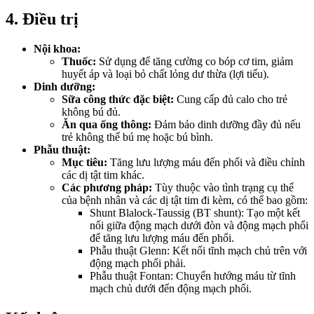
4. Điều trị
Nội khoa:
Thuốc:
Sử dụng để tăng cường co bóp cơ tim, giảm
huyết áp và loại bỏ chất lỏng dư thừa (lợi tiểu).
Dinh dưỡng:
Sữa công thức đặc biệt:
Cung cấp đủ calo cho trẻ
không bú đủ.
Ăn qua ống thông:
Đảm bảo dinh dưỡng đầy đủ nếu
trẻ không thể bú mẹ hoặc bú bình.
Phẫu thuật:
Mục tiêu:
Tăng lưu lượng máu đến phổi và điều chỉnh
các dị tật tim khác.
Các phương pháp:
Tùy thuộc vào tình trạng cụ thể
của bệnh nhân và các dị tật tim đi kèm, có thể bao gồm:
Shunt Blalock-Taussig (BT shunt): Tạo một kết
nối giữa động mạch dưới đòn và động mạch phổi
để tăng lưu lượng máu đến phổi.
Phẫu thuật Glenn: Kết nối tĩnh mạch chủ trên với
động mạch phổi phải.
Phẫu thuật Fontan: Chuyển hướng máu từ tĩnh
mạch chủ dưới đến động mạch phổi.