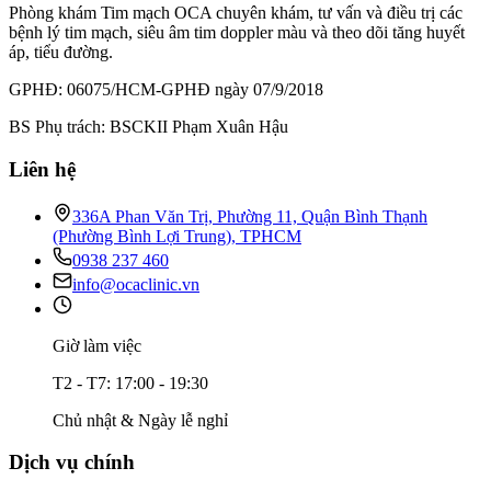
Phòng khám Tim mạch OCA chuyên khám, tư vấn và điều trị các
bệnh lý tim mạch, siêu âm tim doppler màu và theo dõi tăng huyết
áp, tiểu đường.
GPHĐ: 06075/HCM-GPHĐ ngày 07/9/2018
BS Phụ trách: BSCKII Phạm Xuân Hậu
Liên hệ
336A Phan Văn Trị, Phường 11, Quận Bình Thạnh
(Phường Bình Lợi Trung), TPHCM
0938 237 460
info@ocaclinic.vn
Giờ làm việc
T2 - T7: 17:00 - 19:30
Chủ nhật & Ngày lễ nghỉ
Dịch vụ chính