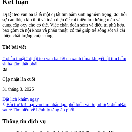
Kết luận
Dị tật teo van ba lá là một dị tật tim bẩm sinh nghiêm trọng, đòi hỏi
sự can thiệp kịp thời và toàn diện để cải thiện lưu lượng máu và
cung cấp oxy cho cơ thể. Việc chẩn đoán sớm và điều trị phù hợp,
bao gồm cả nội khoa và phẫu thuật, có thể giúp trẻ sống sót và cải
thiện chất lượng cuộc sống.
Thẻ bài viết
#
phẫu thuật
#
dị tật teo van ba lá
#
da xanh tím
#
khuyết tật tim bẩm
sinh
#
tâm thất phải
📅
Cập nhật lần cuối
31 tháng 3, 2025
Đặt lịch khám ngay
Bài trước
3 loại van tim nhân tạo phổ biến và ưu, nhược điểm
Bài
sau
Tìm hiểu về bệnh lý tăng áp phổi
Thông tin dịch vụ