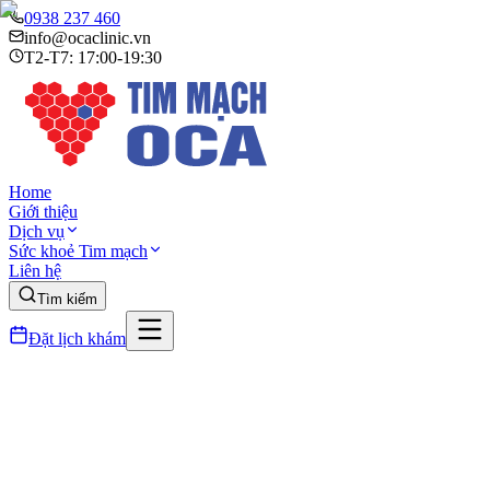
0938 237 460
info@ocaclinic.vn
T2-T7: 17:00-19:30
Home
Giới thiệu
Dịch vụ
Sức khoẻ Tim mạch
Liên hệ
Tìm kiếm
Đặt lịch khám