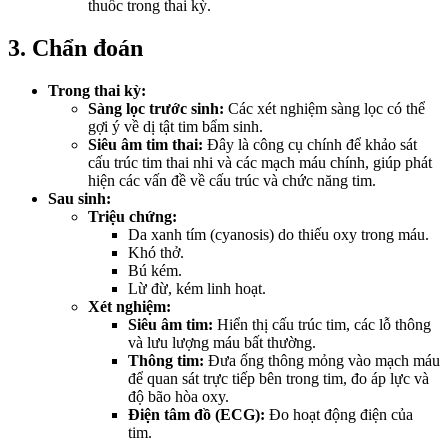
thuốc trong thai kỳ.
3. Chẩn đoán
Trong thai kỳ:
Sàng lọc trước sinh:
Các xét nghiệm sàng lọc có thể
gợi ý về dị tật tim bẩm sinh.
Siêu âm tim thai:
Đây là công cụ chính để khảo sát
cấu trúc tim thai nhi và các mạch máu chính, giúp phát
hiện các vấn đề về cấu trúc và chức năng tim.
Sau sinh:
Triệu chứng:
Da xanh tím (cyanosis) do thiếu oxy trong máu.
Khó thở.
Bú kém.
Lừ đừ, kém linh hoạt.
Xét nghiệm:
Siêu âm tim:
Hiển thị cấu trúc tim, các lỗ thông
và lưu lượng máu bất thường.
Thông tim:
Đưa ống thông mỏng vào mạch máu
để quan sát trực tiếp bên trong tim, đo áp lực và
độ bão hòa oxy.
Điện tâm đồ (ECG):
Đo hoạt động điện của
tim.