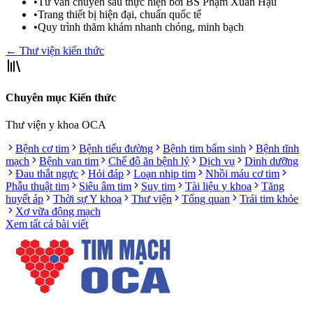
•
Tư vấn chuyên sâu thực hiện bởi BS Phạm Xuân Hậu
•
Trang thiết bị hiện đại, chuẩn quốc tế
•
Quy trình thăm khám nhanh chóng, minh bạch
← Thư viện kiến thức
Chuyên mục Kiến thức
Thư viện y khoa OCA
Bệnh cơ tim
Bệnh tiểu đường
Bệnh tim bẩm sinh
Bệnh tĩnh
mạch
Bệnh van tim
Chế độ ăn bệnh lý
Dịch vụ
Dinh dưỡng
Đau thắt ngực
Hỏi đáp
Loạn nhịp tim
Nhồi máu cơ tim
Phẫu thuật tim
Siêu âm tim
Suy tim
Tài liệu y khoa
Tăng
huyết áp
Thời sự Y khoa
Thư viện
Tổng quan
Trái tim khỏe
Xơ vữa động mạch
Xem tất cả bài viết