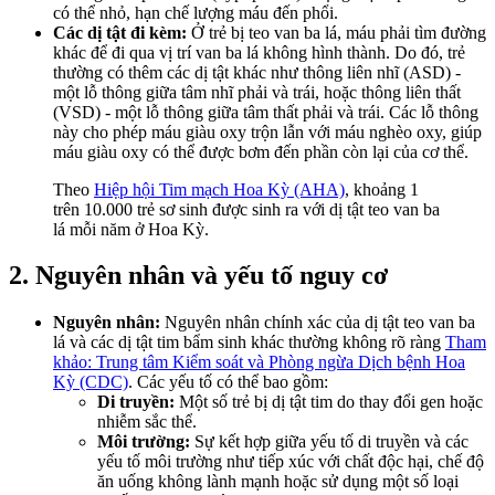
có thể nhỏ, hạn chế lượng máu đến phổi.
Các dị tật đi kèm:
Ở trẻ bị teo van ba lá, máu phải tìm đường
khác để đi qua vị trí van ba lá không hình thành. Do đó, trẻ
thường có thêm các dị tật khác như thông liên nhĩ (ASD) -
một lỗ thông giữa tâm nhĩ phải và trái, hoặc thông liên thất
(VSD) - một lỗ thông giữa tâm thất phải và trái. Các lỗ thông
này cho phép máu giàu oxy trộn lẫn với máu nghèo oxy, giúp
máu giàu oxy có thể được bơm đến phần còn lại của cơ thể.
Theo
Hiệp hội Tim mạch Hoa Kỳ (AHA)
, khoảng 1
trên 10.000 trẻ sơ sinh được sinh ra với dị tật teo van ba
lá mỗi năm ở Hoa Kỳ.
2. Nguyên nhân và yếu tố nguy cơ
Nguyên nhân:
Nguyên nhân chính xác của dị tật teo van ba
lá và các dị tật tim bẩm sinh khác thường không rõ ràng
Tham
khảo: Trung tâm Kiểm soát và Phòng ngừa Dịch bệnh Hoa
Kỳ (CDC)
. Các yếu tố có thể bao gồm:
Di truyền:
Một số trẻ bị dị tật tim do thay đổi gen hoặc
nhiễm sắc thể.
Môi trường:
Sự kết hợp giữa yếu tố di truyền và các
yếu tố môi trường như tiếp xúc với chất độc hại, chế độ
ăn uống không lành mạnh hoặc sử dụng một số loại