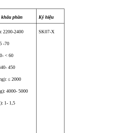
 khẩu phần
Ký hiệu
): 2200-2400
SK07-X
65 -70
40- < 60
340- 450
mg): ≤ 2000
g): 4000- 5000
): 1- 1,5