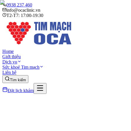
0938 237 460
info@ocaclinic.vn
T2-T7: 17:00-19:30
Home
Giới thiệu
Dịch vụ
Sức khoẻ Tim mạch
Liên hệ
Tìm kiếm
Đặt lịch khám