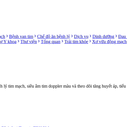
ạch
Bệnh van tim
Chế độ ăn bệnh lý
Dịch vụ
Dinh dưỡng
Đau 
sự Y khoa
Thư viện
Tổng quan
Trái tim khỏe
Xơ vữa động mạch
ý tim mạch, siêu âm tim doppler màu và theo dõi tăng huyết áp, tiểu