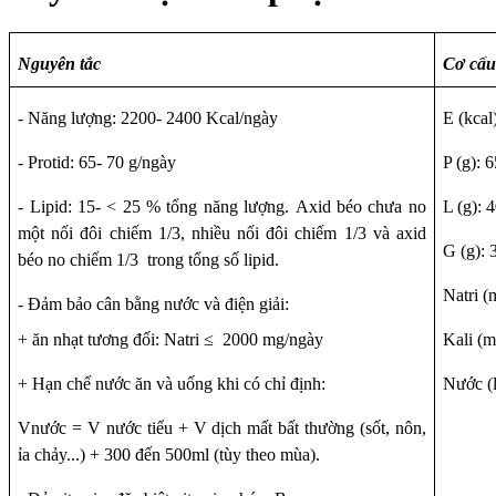
Nguyên tắc
Cơ cấu
- Năng lượng: 2200- 2400 Kcal/ngày
E (kcal
- Protid: 65- 70 g/ngày
P (g): 
- Lipid: 15- < 25 % tổng năng lượng.
A
xid béo chưa no
L (g): 
một nối đôi chiếm 1/3, nhiều nối đôi chiếm 1/3 và axid
G (g): 
béo no chiếm 1/3 trong tổng số lipid.
Natri (
- Đảm bảo cân bằng nước và điện giải:
+ ăn nhạt tương đối: N
atri
≤
2000 mg/ngày
Kali (m
+ Hạn chế nước ăn và uống khi có chỉ định:
Nước (l
Vn­ước = V n­ước tiểu + V dịch mất bất thường (sốt, nôn,
ỉa chảy...) + 300 đến 500ml (tùy theo mùa).