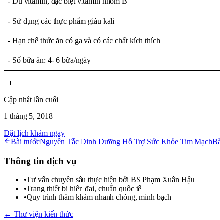
- Đủ vitamin, đặc biệt vitamin nhóm B
-
Sử dụng các thực phẩm giàu kali
- Hạn chế thức ăn có ga và có các chất kích thích
- Số bữa ăn: 4- 6 bữa/ngày
📅
Cập nhật lần cuối
1 tháng 5, 2018
Đặt lịch khám ngay
Bài trước
Nguyên Tắc Dinh Dưỡng Hỗ Trợ Sức Khỏe Tim Mạch
Bà
Thông tin dịch vụ
•
Tư vấn chuyên sâu thực hiện bởi BS Phạm Xuân Hậu
•
Trang thiết bị hiện đại, chuẩn quốc tế
•
Quy trình thăm khám nhanh chóng, minh bạch
← Thư viện kiến thức