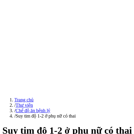
Trang chủ
/
Thư viện
/
Chế độ ăn bệnh lý
/
Suy tim độ 1-2 ở phụ nữ có thai
Suy tim độ 1-2 ở phụ nữ có thai