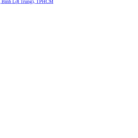
g Bình Lợi Trung), TPHCM