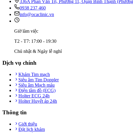
336A Phan Văn Trị, Phường 11, Quận Bình Thạnh (Phườn
0938 237 460
info@ocaclinic.vn
Giờ làm việc
T2 - T7: 17:00 - 19:30
Chủ nhật & Ngày lễ nghỉ
Dịch vụ chính
Khám Tim mạch
Siêu âm Tim Doppler
Siêu âm Mạch máu
Điện tâm đồ (ECG)
Holter ECG 24h
Holter Huyết áp 24h
Thông tin
Giới thiệu
Đặt lịch khám