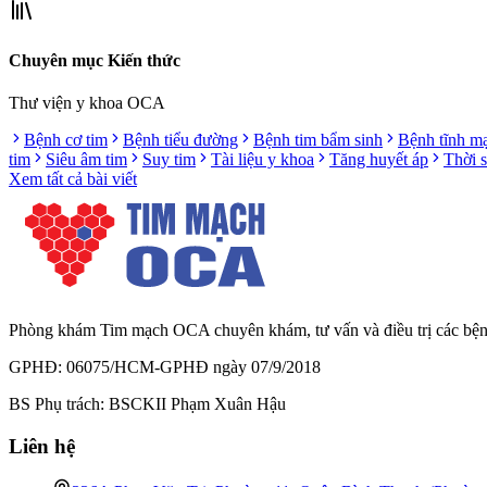
Chuyên mục Kiến thức
Thư viện y khoa OCA
Bệnh cơ tim
Bệnh tiểu đường
Bệnh tim bẩm sinh
Bệnh tĩnh m
tim
Siêu âm tim
Suy tim
Tài liệu y khoa
Tăng huyết áp
Thời 
Xem tất cả bài viết
Phòng khám Tim mạch OCA chuyên khám, tư vấn và điều trị các bệnh l
GPHĐ: 06075/HCM-GPHĐ ngày 07/9/2018
BS Phụ trách: BSCKII Phạm Xuân Hậu
Liên hệ