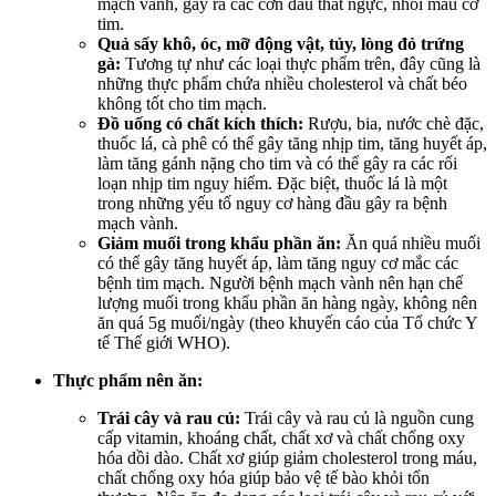
mạch vành, gây ra các cơn đau thắt ngực, nhồi máu cơ
tim.
Quả sấy khô, óc, mỡ động vật, tủy, lòng đỏ trứng
gà:
Tương tự như các loại thực phẩm trên, đây cũng là
những thực phẩm chứa nhiều cholesterol và chất béo
không tốt cho tim mạch.
Đồ uống có chất kích thích:
Rượu, bia, nước chè đặc,
thuốc lá, cà phê có thể gây tăng nhịp tim, tăng huyết áp,
làm tăng gánh nặng cho tim và có thể gây ra các rối
loạn nhịp tim nguy hiểm. Đặc biệt, thuốc lá là một
trong những yếu tố nguy cơ hàng đầu gây ra bệnh
mạch vành.
Giảm muối trong khẩu phần ăn:
Ăn quá nhiều muối
có thể gây tăng huyết áp, làm tăng nguy cơ mắc các
bệnh tim mạch. Người bệnh mạch vành nên hạn chế
lượng muối trong khẩu phần ăn hàng ngày, không nên
ăn quá 5g muối/ngày (theo khuyến cáo của Tổ chức Y
tế Thế giới WHO).
Thực phẩm nên ăn:
Trái cây và rau củ:
Trái cây và rau củ là nguồn cung
cấp vitamin, khoáng chất, chất xơ và chất chống oxy
hóa dồi dào. Chất xơ giúp giảm cholesterol trong máu,
chất chống oxy hóa giúp bảo vệ tế bào khỏi tổn