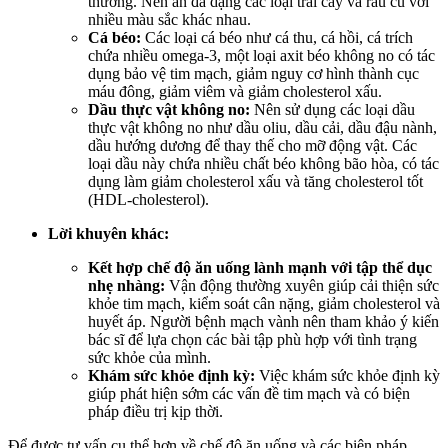
thương. Nên ăn đa dạng các loại trái cây và rau củ với
nhiều màu sắc khác nhau.
Cá béo:
Các loại cá béo như cá thu, cá hồi, cá trích
chứa nhiều omega-3, một loại axit béo không no có tác
dụng bảo vệ tim mạch, giảm nguy cơ hình thành cục
máu đông, giảm viêm và giảm cholesterol xấu.
Dầu thực vật không no:
Nên sử dụng các loại dầu
thực vật không no như dầu oliu, dầu cải, dầu đậu nành,
dầu hướng dương để thay thế cho mỡ động vật. Các
loại dầu này chứa nhiều chất béo không bão hòa, có tác
dụng làm giảm cholesterol xấu và tăng cholesterol tốt
(HDL-cholesterol).
Lời khuyên khác:
Kết hợp chế độ ăn uống lành mạnh với tập thể dục
nhẹ nhàng:
Vận động thường xuyên giúp cải thiện sức
khỏe tim mạch, kiểm soát cân nặng, giảm cholesterol và
huyết áp. Người bệnh mạch vành nên tham khảo ý kiến
bác sĩ để lựa chọn các bài tập phù hợp với tình trạng
sức khỏe của mình.
Khám sức khỏe định kỳ:
Việc khám sức khỏe định kỳ
giúp phát hiện sớm các vấn đề tim mạch và có biện
pháp điều trị kịp thời.
Để được tư vấn cụ thể hơn về chế độ ăn uống và các biện pháp