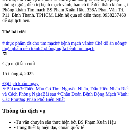
phòng ngừa, điều trị bệnh mạch vành, bạn có thể đến thăm khám tại
Phòng khám Tim mạch BS Phạm Xuân Hậu, 336A Phan Văn Trị,
P11, Bình Thạnh, TPHCM. Liên hệ qua số điện thoại 0938237460
để đặt lịch hẹn.
Thẻ bài viết
#
thực phẩm tốt cho tim mạch
#
bệnh mạch vành
#
Chế độ ăn uống
#
thực phẩm nên tránh
#
phòng ngừa bệnh tim mạch
📅
Cập nhật lần cuối
15 tháng 4, 2025
Đặt lịch khám ngay
Bài trước
Thiếu Máu Cơ Tim: Nguyên Nhân, Dấu Hiệu Nhận Biết
và Cách Phòng Ngừa
Bài sau
Chẩn Đoán Bệnh Động Mạch Vành:
Các Phương Pháp Phổ Biến Nhất
Thông tin dịch vụ
•
Tư vấn chuyên sâu thực hiện bởi BS Phạm Xuân Hậu
•
Trang thiết bị hiện đại, chuẩn quốc tế