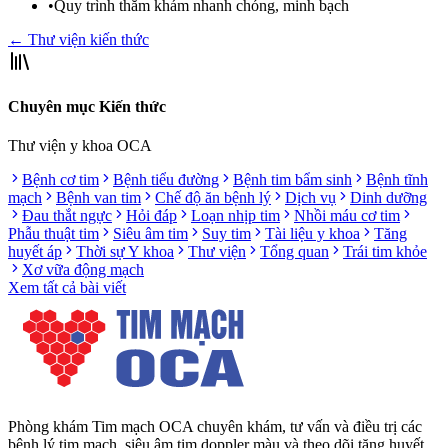
•
Quy trình thăm khám nhanh chóng, minh bạch
← Thư viện kiến thức
Chuyên mục Kiến thức
Thư viện y khoa OCA
Bệnh cơ tim
Bệnh tiểu đường
Bệnh tim bẩm sinh
Bệnh tĩnh
mạch
Bệnh van tim
Chế độ ăn bệnh lý
Dịch vụ
Dinh dưỡng
Đau thắt ngực
Hỏi đáp
Loạn nhịp tim
Nhồi máu cơ tim
Phẫu thuật tim
Siêu âm tim
Suy tim
Tài liệu y khoa
Tăng
huyết áp
Thời sự Y khoa
Thư viện
Tổng quan
Trái tim khỏe
Xơ vữa động mạch
Xem tất cả bài viết
Phòng khám Tim mạch OCA chuyên khám, tư vấn và điều trị các
bệnh lý tim mạch, siêu âm tim doppler màu và theo dõi tăng huyết