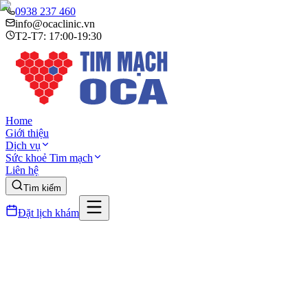
0938 237 460
info@ocaclinic.vn
T2-T7: 17:00-19:30
Home
Giới thiệu
Dịch vụ
Sức khoẻ Tim mạch
Liên hệ
Tìm kiếm
Đặt lịch khám