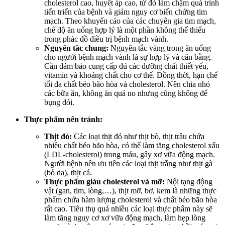
cholesterol cao, huyết áp cao, từ đó làm chậm quá trình
tiến triển của bệnh và giảm nguy cơ biến chứng tim
mạch. Theo khuyến cáo của các chuyên gia tim mạch,
chế độ ăn uống hợp lý là một phần không thể thiếu
trong phác đồ điều trị bệnh mạch vành.
Nguyên tắc chung:
Nguyên tắc vàng trong ăn uống
cho người bệnh mạch vành là sự hợp lý và cân bằng.
Cần đảm bảo cung cấp đủ các dưỡng chất thiết yếu,
vitamin và khoáng chất cho cơ thể. Đồng thời, hạn chế
tối đa chất béo bão hòa và cholesterol. Nên chia nhỏ
các bữa ăn, không ăn quá no nhưng cũng không để
bụng đói.
Thực phẩm nên tránh:
Thịt đỏ:
Các loại thịt đỏ như thịt bò, thịt trâu chứa
nhiều chất béo bão hòa, có thể làm tăng cholesterol xấu
(LDL-cholesterol) trong máu, gây xơ vữa động mạch.
Người bệnh nên ưu tiên các loại thịt trắng như thịt gà
(bỏ da), thịt cá.
Thực phẩm giàu cholesterol và mỡ:
Nội tạng động
vật (gan, tim, lòng,…), thịt mỡ, bơ, kem là những thực
phẩm chứa hàm lượng cholesterol và chất béo bão hòa
rất cao. Tiêu thụ quá nhiều các loại thực phẩm này sẽ
làm tăng nguy cơ xơ vữa động mạch, làm hẹp lòng