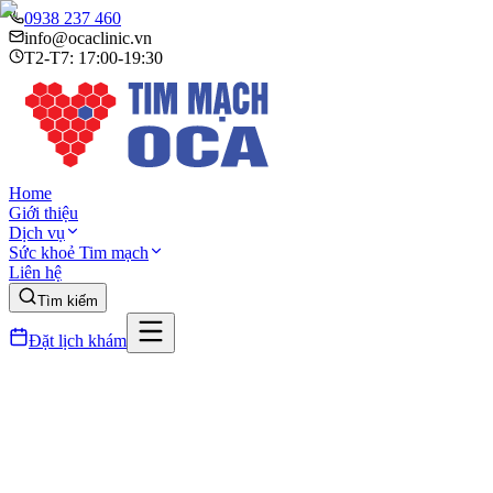
0938 237 460
info@ocaclinic.vn
T2-T7: 17:00-19:30
Home
Giới thiệu
Dịch vụ
Sức khoẻ Tim mạch
Liên hệ
Tìm kiếm
Đặt lịch khám