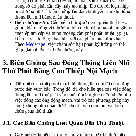
có triệu chứng xảy ra ở 6% bệnh nhân sau 15 năm và 5%
trong số đó phải cần cấy máy tạo nhịp. Do đó, rối loạn nhịp
tim dường như là biến chứng lâu dài chính yếu sau khi đóng
thông liên nhĩ bằng phẫu thuật.
Biến chứng sớm:
Các biến chứng sớm sau phẫu thuật bao
gồm nhiễm trùng vết thương, tràn dịch màng ngoài tim gây ra
chèn ép tim cấp và thỉnh thoảng cần phải phẫu thuật lặp lại.
Điều này là không khác biệt với các phẫu thuật tim khác.
Theo
Medscape
, việc chăm sóc hậu phẫu kỹ lưỡng có thể
giúp giảm thiểu các biến chứng này.
3. Biến Chứng Sau Đóng Thông Liên Nhĩ
Thứ Phát Bằng Can Thiệp Nội Mạch
Tiến bộ:
Can thiệp nội mạch bít thông liên nhĩ đã có những
bước tiến vượt bậc. Trong đó, dù cho hiệu quả của việc đóng
thông liên nhĩ thứ phát vẫn chưa được nghiên cứu nhiều như
việc đóng các ống động mạch, vai trò của phương pháp này
cũng không phủ nhận được cho dù vẫn còn một vài biến
chứng sau thủ thuật.
3.1. Các Biến Chứng Liên Quan Đến Thủ Thuật
Gây mê:
Hầu hết các trung tâm y tế trên thế giới thực hiện