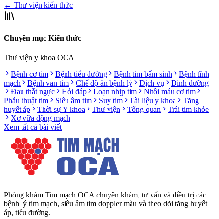
← Thư viện kiến thức
Chuyên mục Kiến thức
Thư viện y khoa OCA
Bệnh cơ tim
Bệnh tiểu đường
Bệnh tim bẩm sinh
Bệnh tĩnh
mạch
Bệnh van tim
Chế độ ăn bệnh lý
Dịch vụ
Dinh dưỡng
Đau thắt ngực
Hỏi đáp
Loạn nhịp tim
Nhồi máu cơ tim
Phẫu thuật tim
Siêu âm tim
Suy tim
Tài liệu y khoa
Tăng
huyết áp
Thời sự Y khoa
Thư viện
Tổng quan
Trái tim khỏe
Xơ vữa động mạch
Xem tất cả bài viết
Phòng khám Tim mạch OCA chuyên khám, tư vấn và điều trị các
bệnh lý tim mạch, siêu âm tim doppler màu và theo dõi tăng huyết
áp, tiểu đường.