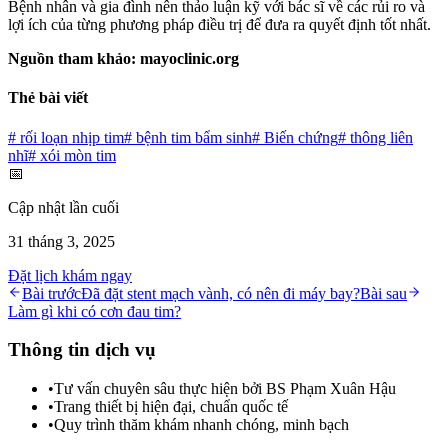
Bệnh nhân và gia đình nên thảo luận kỹ với bác sĩ về các rủi ro và
lợi ích của từng phương pháp điều trị để đưa ra quyết định tốt nhất.
Nguồn tham khảo: mayoclinic.org
Thẻ bài viết
#
rối loạn nhịp tim
#
bệnh tim bẩm sinh
#
Biến chứng
#
thông liên
nhĩ
#
xói mòn tim
📅
Cập nhật lần cuối
31 tháng 3, 2025
Đặt lịch khám ngay
Bài trước
Đã đặt stent mạch vành, có nên đi máy bay?
Bài sau
Làm gì khi có cơn đau tim?
Thông tin dịch vụ
•
Tư vấn chuyên sâu thực hiện bởi BS Phạm Xuân Hậu
•
Trang thiết bị hiện đại, chuẩn quốc tế
•
Quy trình thăm khám nhanh chóng, minh bạch