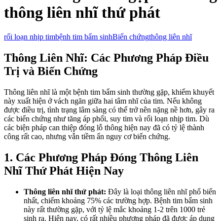
thông liên nhĩ thứ phát
rối loạn nhịp tim
bệnh tim bẩm sinh
Biến chứng
thông liên nhĩ
Thông Liên Nhĩ: Các Phương Pháp Điều
Trị và Biến Chứng
Thông liên nhĩ là một bệnh tim bẩm sinh thường gặp, khiếm khuyết
này xuất hiện ở vách ngăn giữa hai tâm nhĩ của tim. Nếu không
được điều trị, tình trạng lâm sàng có thể trở nên nặng nề hơn, gây ra
các biến chứng như tăng áp phổi, suy tim và rối loạn nhịp tim. Dù
các biện pháp can thiệp đóng lỗ thông hiện nay đã có tỷ lệ thành
công rất cao, nhưng vẫn tiềm ẩn nguy cơ biến chứng.
1. Các Phương Pháp Đóng Thông Liên
Nhĩ Thứ Phát Hiện Nay
Thông liên nhĩ thứ phát:
Đây là loại thông liên nhĩ phổ biến
nhất, chiếm khoảng 75% các trường hợp. Bệnh tim bẩm sinh
này rất thường gặp, với tỷ lệ mắc khoảng 1-2 trên 1000 trẻ
sinh ra. Hiện nay, có rất nhiều phương pháp đã được áp dụng