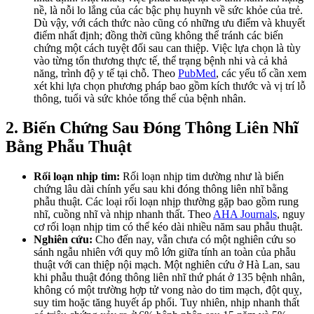
nề, là nỗi lo lắng của các bậc phụ huynh về sức khỏe của trẻ.
Dù vậy, với cách thức nào cũng có những ưu điểm và khuyết
điểm nhất định; đồng thời cũng không thể tránh các biến
chứng một cách tuyệt đối sau can thiệp. Việc lựa chọn là tùy
vào từng tổn thương thực tế, thể trạng bệnh nhi và cả khả
năng, trình độ y tế tại chỗ. Theo
PubMed
, các yếu tố cần xem
xét khi lựa chọn phương pháp bao gồm kích thước và vị trí lỗ
thông, tuổi và sức khỏe tổng thể của bệnh nhân.
2. Biến Chứng Sau Đóng Thông Liên Nhĩ
Bằng Phẫu Thuật
Rối loạn nhịp tim:
Rối loạn nhịp tim dường như là biến
chứng lâu dài chính yếu sau khi đóng thông liên nhĩ bằng
phẫu thuật. Các loại rối loạn nhịp thường gặp bao gồm rung
nhĩ, cuồng nhĩ và nhịp nhanh thất. Theo
AHA Journals
, nguy
cơ rối loạn nhịp tim có thể kéo dài nhiều năm sau phẫu thuật.
Nghiên cứu:
Cho đến nay, vẫn chưa có một nghiên cứu so
sánh ngẫu nhiên với quy mô lớn giữa tính an toàn của phẫu
thuật với can thiệp nội mạch. Một nghiên cứu ở Hà Lan, sau
khi phẫu thuật đóng thông liên nhĩ thứ phát ở 135 bệnh nhân,
không có một trường hợp tử vong nào do tim mạch, đột quỵ,
suy tim hoặc tăng huyết áp phổi. Tuy nhiên, nhịp nhanh thất