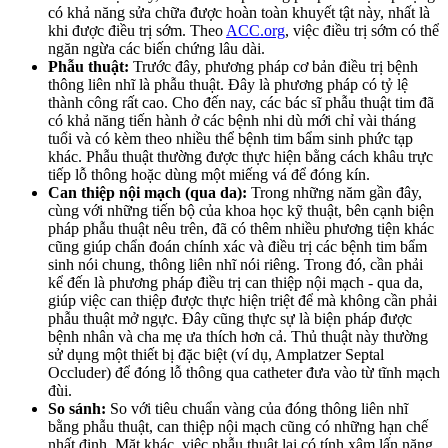
có khả năng sửa chữa được hoàn toàn khuyết tật này, nhất là
khi được điều trị sớm. Theo
ACC.org
, việc điều trị sớm có thể
ngăn ngừa các biến chứng lâu dài.
Phẫu thuật:
Trước đây, phương pháp cơ bản điều trị bệnh
thông liên nhĩ là phẫu thuật. Đây là phương pháp có tỷ lệ
thành công rất cao. Cho đến nay, các bác sĩ phẫu thuật tim đã
có khả năng tiến hành ở các bệnh nhi dù mới chỉ vài tháng
tuổi và có kèm theo nhiều thể bệnh tim bẩm sinh phức tạp
khác. Phẫu thuật thường được thực hiện bằng cách khâu trực
tiếp lỗ thông hoặc dùng một miếng vá để đóng kín.
Can thiệp nội mạch (qua da):
Trong những năm gần đây,
cùng với những tiến bộ của khoa học kỹ thuật, bên cạnh biện
pháp phẫu thuật nêu trên, đã có thêm nhiều phương tiện khác
cũng giúp chẩn đoán chính xác và điều trị các bệnh tim bẩm
sinh nói chung, thông liên nhĩ nói riêng. Trong đó, cần phải
kể đến là phương pháp điều trị can thiệp nội mạch - qua da,
giúp việc can thiệp được thực hiện triệt để mà không cần phải
phẫu thuật mở ngực. Đây cũng thực sự là biện pháp được
bệnh nhân và cha mẹ ưa thích hơn cả. Thủ thuật này thường
sử dụng một thiết bị đặc biệt (ví dụ, Amplatzer Septal
Occluder) để đóng lỗ thông qua catheter đưa vào từ tĩnh mạch
đùi.
So sánh:
So với tiêu chuẩn vàng của đóng thông liên nhĩ
bằng phẫu thuật, can thiệp nội mạch cũng có những hạn chế
nhất định. Mặt khác, việc phẫu thuật lại có tính xâm lấn nặng