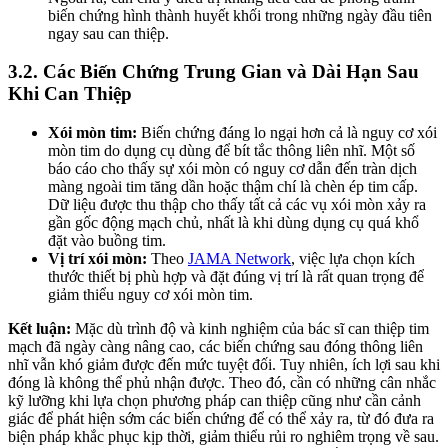
biến chứng hình thành huyết khối trong những ngày đầu tiên
ngay sau can thiệp.
3.2. Các Biến Chứng Trung Gian và Dài Hạn Sau
Khi Can Thiệp
Xói mòn tim:
Biến chứng đáng lo ngại hơn cả là nguy cơ xói
mòn tim do dụng cụ dùng để bít tắc thông liên nhĩ. Một số
báo cáo cho thấy sự xói mòn có nguy cơ dẫn đến tràn dịch
màng ngoài tim tăng dần hoặc thậm chí là chèn ép tim cấp.
Dữ liệu được thu thập cho thấy tất cả các vụ xói mòn xảy ra
gần gốc động mạch chủ, nhất là khi dùng dụng cụ quá khổ
đặt vào buồng tim.
Vị trí xói mòn:
Theo
JAMA Network
, việc lựa chọn kích
thước thiết bị phù hợp và đặt đúng vị trí là rất quan trọng để
giảm thiểu nguy cơ xói mòn tim.
Kết luận:
Mặc dù trình độ và kinh nghiệm của bác sĩ can thiệp tim
mạch đã ngày càng nâng cao, các biến chứng sau đóng thông liên
nhĩ vẫn khó giảm được đến mức tuyệt đối. Tuy nhiên, ích lợi sau khi
đóng là không thể phủ nhận được. Theo đó, cần có những cân nhắc
kỹ lưỡng khi lựa chọn phương pháp can thiệp cũng như cần cảnh
giác để phát hiện sớm các biến chứng để có thể xảy ra, từ đó đưa ra
biện pháp khắc phục kịp thời, giảm thiểu rủi ro nghiêm trọng về sau.