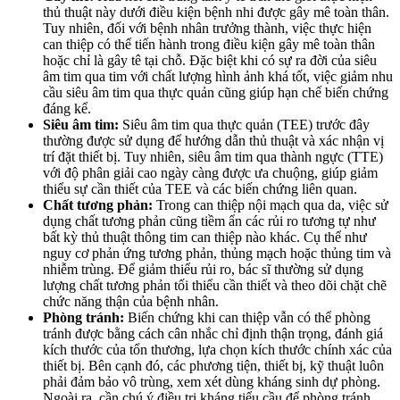
thủ thuật này dưới điều kiện bệnh nhi được gây mê toàn thân.
Tuy nhiên, đối với bệnh nhân trưởng thành, việc thực hiện
can thiệp có thể tiến hành trong điều kiện gây mê toàn thân
hoặc chỉ là gây tê tại chỗ. Đặc biệt khi có sự ra đời của siêu
âm tim qua tim với chất lượng hình ảnh khá tốt, việc giảm nhu
cầu siêu âm tim qua thực quản cũng giúp hạn chế biến chứng
đáng kể.
Siêu âm tim:
Siêu âm tim qua thực quản (TEE) trước đây
thường được sử dụng để hướng dẫn thủ thuật và xác nhận vị
trí đặt thiết bị. Tuy nhiên, siêu âm tim qua thành ngực (TTE)
với độ phân giải cao ngày càng được ưa chuộng, giúp giảm
thiểu sự cần thiết của TEE và các biến chứng liên quan.
Chất tương phản:
Trong can thiệp nội mạch qua da, việc sử
dụng chất tương phản cũng tiềm ẩn các rủi ro tương tự như
bất kỳ thủ thuật thông tim can thiệp nào khác. Cụ thể như
nguy cơ phản ứng tương phản, thủng mạch hoặc thủng tim và
nhiễm trùng. Để giảm thiểu rủi ro, bác sĩ thường sử dụng
lượng chất tương phản tối thiểu cần thiết và theo dõi chặt chẽ
chức năng thận của bệnh nhân.
Phòng tránh:
Biến chứng khi can thiệp vẫn có thể phòng
tránh được bằng cách cân nhắc chỉ định thận trọng, đánh giá
kích thước của tổn thương, lựa chọn kích thước chính xác của
thiết bị. Bên cạnh đó, các phương tiện, thiết bị, kỹ thuật luôn
phải đảm bảo vô trùng, xem xét dùng kháng sinh dự phòng.
Ngoài ra, cần chú ý điều trị kháng tiểu cầu để phòng tránh