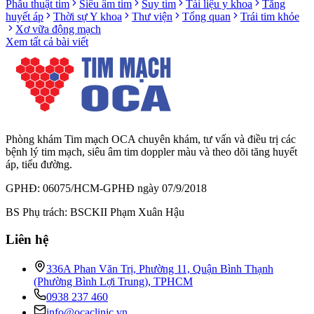
Phẫu thuật tim
Siêu âm tim
Suy tim
Tài liệu y khoa
Tăng
huyết áp
Thời sự Y khoa
Thư viện
Tổng quan
Trái tim khỏe
Xơ vữa động mạch
Xem tất cả bài viết
Phòng khám Tim mạch OCA chuyên khám, tư vấn và điều trị các
bệnh lý tim mạch, siêu âm tim doppler màu và theo dõi tăng huyết
áp, tiểu đường.
GPHĐ: 06075/HCM-GPHĐ ngày 07/9/2018
BS Phụ trách: BSCKII Phạm Xuân Hậu
Liên hệ
336A Phan Văn Trị, Phường 11, Quận Bình Thạnh
(Phường Bình Lợi Trung), TPHCM
0938 237 460
info@ocaclinic.vn