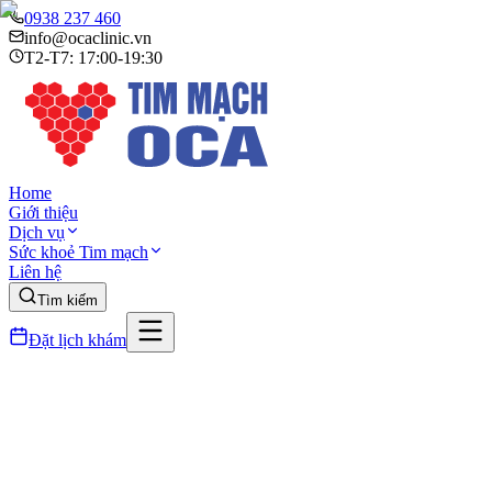
0938 237 460
info@ocaclinic.vn
T2-T7: 17:00-19:30
Home
Giới thiệu
Dịch vụ
Sức khoẻ Tim mạch
Liên hệ
Tìm kiếm
Đặt lịch khám