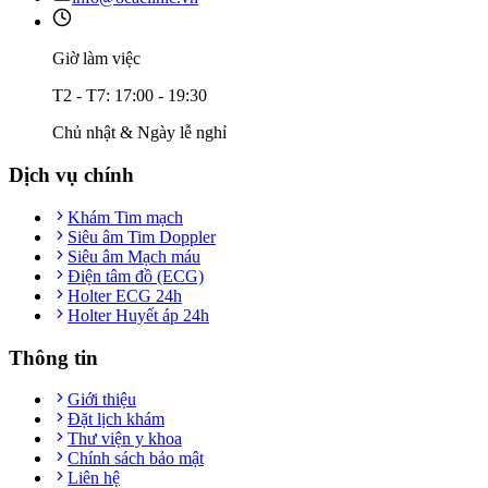
Giờ làm việc
T2 - T7: 17:00 - 19:30
Chủ nhật & Ngày lễ nghỉ
Dịch vụ chính
Khám Tim mạch
Siêu âm Tim Doppler
Siêu âm Mạch máu
Điện tâm đồ (ECG)
Holter ECG 24h
Holter Huyết áp 24h
Thông tin
Giới thiệu
Đặt lịch khám
Thư viện y khoa
Chính sách bảo mật
Liên hệ