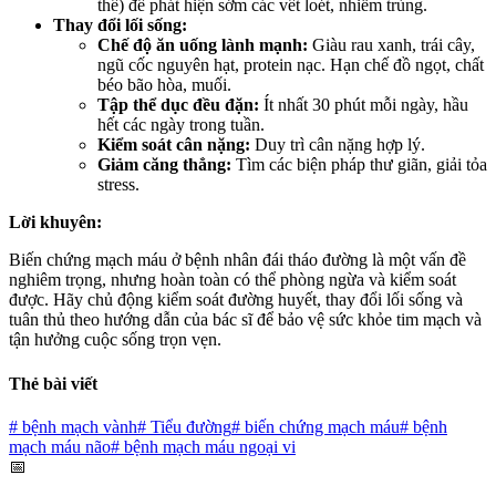
thể) để phát hiện sớm các vết loét, nhiễm trùng.
Thay đổi lối sống:
Chế độ ăn uống lành mạnh:
Giàu rau xanh, trái cây,
ngũ cốc nguyên hạt, protein nạc. Hạn chế đồ ngọt, chất
béo bão hòa, muối.
Tập thể dục đều đặn:
Ít nhất 30 phút mỗi ngày, hầu
hết các ngày trong tuần.
Kiểm soát cân nặng:
Duy trì cân nặng hợp lý.
Giảm căng thẳng:
Tìm các biện pháp thư giãn, giải tỏa
stress.
Lời khuyên:
Biến chứng mạch máu ở bệnh nhân đái tháo đường là một vấn đề
nghiêm trọng, nhưng hoàn toàn có thể phòng ngừa và kiểm soát
được. Hãy chủ động kiểm soát đường huyết, thay đổi lối sống và
tuân thủ theo hướng dẫn của bác sĩ để bảo vệ sức khỏe tim mạch và
tận hưởng cuộc sống trọn vẹn.
Thẻ bài viết
#
bệnh mạch vành
#
Tiểu đường
#
biến chứng mạch máu
#
bệnh
mạch máu não
#
bệnh mạch máu ngoại vi
📅