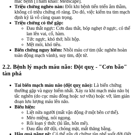
mắc bệnh [Tham khảo: Medscape].
Triệu chứng nghèo nàn:
Đôi khi bệnh tiến triển âm thầm,
không có triệu chứng rõ ràng. Do đó, việc kiểm tra tim mạch
định kỳ là vô cùng quan trọng.
Triệu chứng có thể gặp:
Đau thắt ngực: Cơn đau thắt, bóp nghẹt ở ngực, có thể
lan lên vai, cổ, hàm.
Tức ngực, khó thở, hồi hộp.
Mệt mỏi, khó tiêu.
Biến chứng nguy hiểm:
Nhồi máu cơ tim (tắc nghẽn hoàn
toàn động mạch vành), suy tim, đột tử.
2.2. Bệnh lý mạch máu não: Đột quỵ - "Cơn bão"
tàn phá
Tai biến mạch máu não (đột quỵ não):
Là biến chứng
thường gặp và nguy hiểm nhất. Xảy ra khi mạch máu não bị
tắc nghẽn (do cục máu đông hoặc xơ vữa) hoặc vỡ, làm gián
đoạn lưu lượng máu lên não.
Biểu hiện:
Liệt nửa người (mất vận động ở một bên cơ thể).
Méo miệng, nói ngọng.
Rối loạn ý thức (lú lẫn, hôn mê).
Đau đầu dữ dội, chóng mặt, mất thăng bằng.
Hậu quả nặng nề:
Có thể gây di chứng tàn phế suốt đời (liệt,