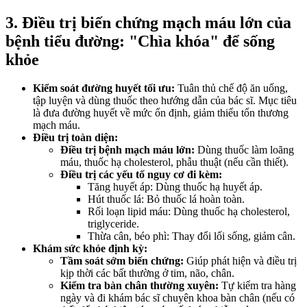
3. Điều trị biến chứng mạch máu lớn của
bệnh tiểu đường: "Chìa khóa" để sống
khỏe
Kiểm soát đường huyết tối ưu:
Tuân thủ chế độ ăn uống,
tập luyện và dùng thuốc theo hướng dẫn của bác sĩ. Mục tiêu
là đưa đường huyết về mức ổn định, giảm thiểu tổn thương
mạch máu.
Điều trị toàn diện:
Điều trị bệnh mạch máu lớn:
Dùng thuốc làm loãng
máu, thuốc hạ cholesterol, phẫu thuật (nếu cần thiết).
Điều trị các yếu tố nguy cơ đi kèm:
Tăng huyết áp: Dùng thuốc hạ huyết áp.
Hút thuốc lá: Bỏ thuốc lá hoàn toàn.
Rối loạn lipid máu: Dùng thuốc hạ cholesterol,
triglyceride.
Thừa cân, béo phì: Thay đổi lối sống, giảm cân.
Khám sức khỏe định kỳ:
Tầm soát sớm biến chứng:
Giúp phát hiện và điều trị
kịp thời các bất thường ở tim, não, chân.
Kiểm tra bàn chân thường xuyên:
Tự kiểm tra hàng
ngày và đi khám bác sĩ chuyên khoa bàn chân (nếu có