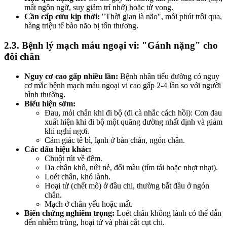
mất ngôn ngữ, suy giảm trí nhớ) hoặc tử vong.
Cần cấp cứu kịp thời:
"Thời gian là não", mỗi phút trôi qua,
hàng triệu tế bào não bị tổn thương.
2.3. Bệnh lý mạch máu ngoại vi: "Gánh nặng" cho
đôi chân
Nguy cơ cao gấp nhiều lần:
Bệnh nhân tiểu đường có nguy
cơ mắc bệnh mạch máu ngoại vi cao gấp 2-4 lần so với người
bình thường.
Biểu hiện sớm:
Đau, mỏi chân khi đi bộ (đi cà nhắc cách hồi): Cơn đau
xuất hiện khi đi bộ một quãng đường nhất định và giảm
khi nghỉ ngơi.
Cảm giác tê bì, lạnh ở bàn chân, ngón chân.
Các dấu hiệu khác:
Chuột rút về đêm.
Da chân khô, nứt nẻ, đổi màu (tím tái hoặc nhợt nhạt).
Loét chân, khó lành.
Hoại tử (chết mô) ở đầu chi, thường bắt đầu ở ngón
chân.
Mạch ở chân yếu hoặc mất.
Biến chứng nghiêm trọng:
Loét chân không lành có thể dẫn
đến nhiễm trùng, hoại tử và phải cắt cụt chi.