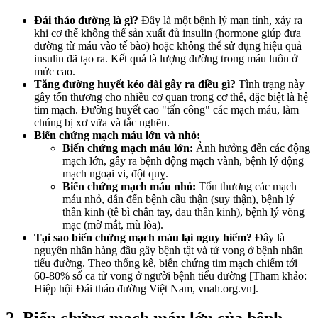
Đái tháo đường là gì?
Đây là một bệnh lý mạn tính, xảy ra
khi cơ thể không thể sản xuất đủ insulin (hormone giúp đưa
đường từ máu vào tế bào) hoặc không thể sử dụng hiệu quả
insulin đã tạo ra. Kết quả là lượng đường trong máu luôn ở
mức cao.
Tăng đường huyết kéo dài gây ra điều gì?
Tình trạng này
gây tổn thương cho nhiều cơ quan trong cơ thể, đặc biệt là hệ
tim mạch. Đường huyết cao "tấn công" các mạch máu, làm
chúng bị xơ vữa và tắc nghẽn.
Biến chứng mạch máu lớn và nhỏ:
Biến chứng mạch máu lớn:
Ảnh hưởng đến các động
mạch lớn, gây ra bệnh động mạch vành, bệnh lý động
mạch ngoại vi, đột quỵ.
Biến chứng mạch máu nhỏ:
Tổn thương các mạch
máu nhỏ, dẫn đến bệnh cầu thận (suy thận), bệnh lý
thần kinh (tê bì chân tay, đau thần kinh), bệnh lý võng
mạc (mờ mắt, mù lòa).
Tại sao biến chứng mạch máu lại nguy hiểm?
Đây là
nguyên nhân hàng đầu gây bệnh tật và tử vong ở bệnh nhân
tiểu đường. Theo thống kê, biến chứng tim mạch chiếm tới
60-80% số ca tử vong ở người bệnh tiểu đường [Tham khảo:
Hiệp hội Đái tháo đường Việt Nam, vnah.org.vn].