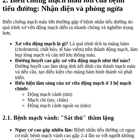
2. Biến chứng mạch máu lớn của bệnh
tiểu đường: Nhận diện và phòng ngừa
Biến chứng mạch máu lớn thường gặp ở bệnh nhân tiểu đường do
quá trình xơ vữa động mạch diễn ra nhanh chóng và nghiêm trọng
hơn.
Xơ vữa động mạch là gì?
Là quá trình tích tụ mảng bám
(cholesterol, chất béo, tế bào viêm) trên thành động mạch, làm
hẹp lòng mạch và cản trở lưu thông máu.
Đường huyết cao gây xơ vữa động mạch như thế nào?
Đường huyết cao làm tăng tính kết dính của thành mạch máu
và tiểu cầu, tạo điều kiện cho mảng bám hình thành và phát
triển.
Biểu hiện lâm sàng của xơ vữa động mạch ở 3 hệ mạch
chính:
Động mạch vành (tim)
Mạch chi (tay, chân)
Động mạch cảnh ngoài sọ (não)
2.1. Bệnh mạch vành: "Sát thủ" thầm lặng
Nguy cơ cao gấp nhiều lần:
Bệnh nhân tiểu đường có nguy
cơ mắc bệnh mạch vành cao gấp 2-4 lần so với người không