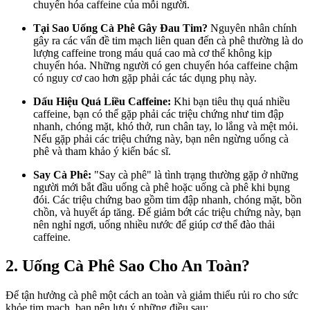
chuyển hóa caffeine của mỗi người.
Tại Sao Uống Cà Phê Gây Đau Tim?
Nguyên nhân chính
gây ra các vấn đề tim mạch liên quan đến cà phê thường là do
lượng caffeine trong máu quá cao mà cơ thể không kịp
chuyển hóa. Những người có gen chuyển hóa caffeine chậm
có nguy cơ cao hơn gặp phải các tác dụng phụ này.
Dấu Hiệu Quá Liều Caffeine:
Khi bạn tiêu thụ quá nhiều
caffeine, bạn có thể gặp phải các triệu chứng như tim đập
nhanh, chóng mặt, khó thở, run chân tay, lo lắng và mệt mỏi.
Nếu gặp phải các triệu chứng này, bạn nên ngừng uống cà
phê và tham khảo ý kiến bác sĩ.
Say Cà Phê:
"Say cà phê" là tình trạng thường gặp ở những
người mới bắt đầu uống cà phê hoặc uống cà phê khi bụng
đói. Các triệu chứng bao gồm tim đập nhanh, chóng mặt, bồn
chồn, và huyết áp tăng. Để giảm bớt các triệu chứng này, bạn
nên nghỉ ngơi, uống nhiều nước để giúp cơ thể đào thải
caffeine.
2. Uống Cà Phê Sao Cho An Toàn?
Để tận hưởng cà phê một cách an toàn và giảm thiểu rủi ro cho sức
khỏe tim mạch, bạn nên lưu ý những điều sau: