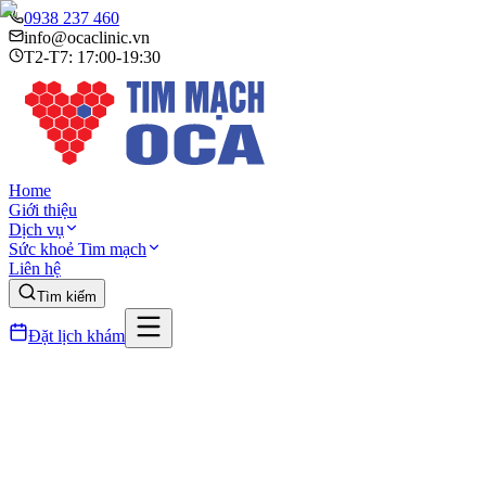
0938 237 460
info@ocaclinic.vn
T2-T7: 17:00-19:30
Home
Giới thiệu
Dịch vụ
Sức khoẻ Tim mạch
Liên hệ
Tìm kiếm
Đặt lịch khám