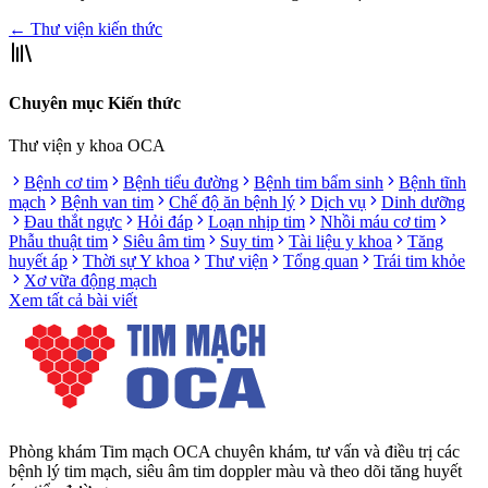
← Thư viện kiến thức
Chuyên mục Kiến thức
Thư viện y khoa OCA
Bệnh cơ tim
Bệnh tiểu đường
Bệnh tim bẩm sinh
Bệnh tĩnh
mạch
Bệnh van tim
Chế độ ăn bệnh lý
Dịch vụ
Dinh dưỡng
Đau thắt ngực
Hỏi đáp
Loạn nhịp tim
Nhồi máu cơ tim
Phẫu thuật tim
Siêu âm tim
Suy tim
Tài liệu y khoa
Tăng
huyết áp
Thời sự Y khoa
Thư viện
Tổng quan
Trái tim khỏe
Xơ vữa động mạch
Xem tất cả bài viết
Phòng khám Tim mạch OCA chuyên khám, tư vấn và điều trị các
bệnh lý tim mạch, siêu âm tim doppler màu và theo dõi tăng huyết