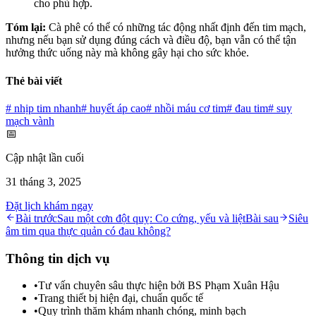
cho phù hợp.
Tóm lại:
Cà phê có thể có những tác động nhất định đến tim mạch,
nhưng nếu bạn sử dụng đúng cách và điều độ, bạn vẫn có thể tận
hưởng thức uống này mà không gây hại cho sức khỏe.
Thẻ bài viết
#
nhịp tim nhanh
#
huyết áp cao
#
nhồi máu cơ tim
#
đau tim
#
suy
mạch vành
📅
Cập nhật lần cuối
31 tháng 3, 2025
Đặt lịch khám ngay
Bài trước
Sau một cơn đột quỵ: Co cứng, yếu và liệt
Bài sau
Siêu
âm tim qua thực quản có đau không?
Thông tin dịch vụ
•
Tư vấn chuyên sâu thực hiện bởi BS Phạm Xuân Hậu
•
Trang thiết bị hiện đại, chuẩn quốc tế
•
Quy trình thăm khám nhanh chóng, minh bạch