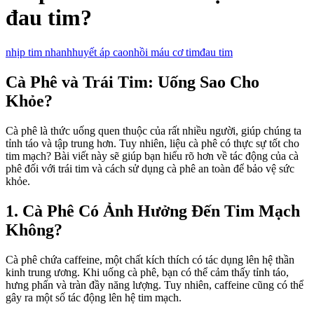
đau tim?
nhịp tim nhanh
huyết áp cao
nhồi máu cơ tim
đau tim
Cà Phê và Trái Tim: Uống Sao Cho
Khỏe?
Cà phê là thức uống quen thuộc của rất nhiều người, giúp chúng ta
tỉnh táo và tập trung hơn. Tuy nhiên, liệu cà phê có thực sự tốt cho
tim mạch? Bài viết này sẽ giúp bạn hiểu rõ hơn về tác động của cà
phê đối với trái tim và cách sử dụng cà phê an toàn để bảo vệ sức
khỏe.
1. Cà Phê Có Ảnh Hưởng Đến Tim Mạch
Không?
Cà phê chứa caffeine, một chất kích thích có tác dụng lên hệ thần
kinh trung ương. Khi uống cà phê, bạn có thể cảm thấy tỉnh táo,
hưng phấn và tràn đầy năng lượng. Tuy nhiên, caffeine cũng có thể
gây ra một số tác động lên hệ tim mạch.