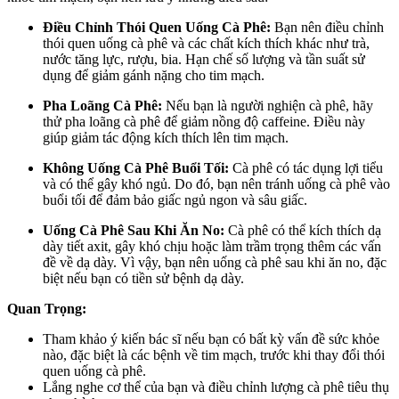
Điều Chỉnh Thói Quen Uống Cà Phê:
Bạn nên điều chỉnh
thói quen uống cà phê và các chất kích thích khác như trà,
nước tăng lực, rượu, bia. Hạn chế số lượng và tần suất sử
dụng để giảm gánh nặng cho tim mạch.
Pha Loãng Cà Phê:
Nếu bạn là người nghiện cà phê, hãy
thử pha loãng cà phê để giảm nồng độ caffeine. Điều này
giúp giảm tác động kích thích lên tim mạch.
Không Uống Cà Phê Buổi Tối:
Cà phê có tác dụng lợi tiểu
và có thể gây khó ngủ. Do đó, bạn nên tránh uống cà phê vào
buổi tối để đảm bảo giấc ngủ ngon và sâu giấc.
Uống Cà Phê Sau Khi Ăn No:
Cà phê có thể kích thích dạ
dày tiết axit, gây khó chịu hoặc làm trầm trọng thêm các vấn
đề về dạ dày. Vì vậy, bạn nên uống cà phê sau khi ăn no, đặc
biệt nếu bạn có tiền sử bệnh dạ dày.
Quan Trọng:
Tham khảo ý kiến bác sĩ nếu bạn có bất kỳ vấn đề sức khỏe
nào, đặc biệt là các bệnh về tim mạch, trước khi thay đổi thói
quen uống cà phê.
Lắng nghe cơ thể của bạn và điều chỉnh lượng cà phê tiêu thụ