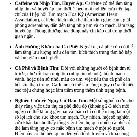
Caffeine và Nhịp Tim, Huyết Áp:
Caffeine có thể làm tăng
nhịp tim và huyết áp tạm thời. Theo một nghiên cứu trên tạp
chí của Hiệp hội Tim mạch Hoa Kỳ (American Heart
Association), caffeine kích thích hệ thần kinh giao cảm, giải
phóng adrenaline, dẫn đến tăng nhịp tim và co mạch, làm tăng
huyết áp. Thông thường, tác động này chỉ kéo dài trong thời
gian ngắn.
Ảnh Hưởng Khác của Cà Phê:
Ngoài ra, cà phê còn có thể
làm tăng lưu lượng máu đến tim, kích thích trung tâm hô hấp
và làm giãn mạch phổi.
Cà Phê và Bệnh Tim:
Đối với những người có bệnh tim từ
trước, như rối loạn nhịp tim (nhịp tim nhanh), bệnh mạch
vành, hoặc tiền sử nhồi máu cơ tim, việc tiêu thụ cà phê cần
hết sức thận trọng. Caffeine có thể làm tăng nguy cơ xuất hiện
các triệu chứng hoặc làm trầm trọng thêm tình trạng bệnh.
Nghiên Cứu về Nguy Cơ Đau Tim:
Một số nghiên cứu cho
thấy rằng việc tiêu thụ cà phê điều độ (khoảng 2-3 tách mỗi
ngày) có thể không gây hại và thậm chí có thể mang lại một
số lợi ích cho sức khỏe tim mạch. Tuy nhiên, một số nghiên
cứu khác lại cho thấy rằng việc tiêu thụ quá nhiều cà phê có
thể làm tăng nguy cơ mắc bệnh tim mạch ở một số người.
Điều này có thể liên quan đến yếu tố di truyền và khả năng