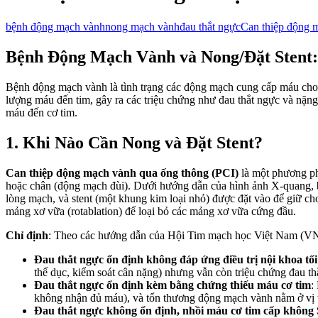
bệnh động mạch vành
nong mạch vành
đau thắt ngực
Can thiệp động 
Bệnh Động Mạch Vành và Nong/Đặt Stent:
Bệnh động mạch vành là tình trạng các động mạch cung cấp máu cho ti
lượng máu đến tim, gây ra các triệu chứng như đau thắt ngực và nặng
máu đến cơ tim.
1. Khi Nào Cần Nong và Đặt Stent?
Can thiệp động mạch vành qua ống thông (PCI)
là một phương ph
hoặc chân (động mạch đùi). Dưới hướng dẫn của hình ảnh X-quang, b
lòng mạch, và stent (một khung kim loại nhỏ) được đặt vào để giữ ch
mảng xơ vữa (rotablation) để loại bỏ các mảng xơ vữa cứng đầu.
Chỉ định
: Theo các hướng dẫn của Hội Tim mạch học Việt Nam (VN
Đau thắt ngực ổn định không đáp ứng điều trị nội khoa tố
thể dục, kiểm soát cân nặng) nhưng vẫn còn triệu chứng đau th
Đau thắt ngực ổn định kèm bằng chứng thiếu máu cơ tim
:
không nhận đủ máu), và tổn thương động mạch vành nằm ở vị tr
Đau thắt ngực không ổn định, nhồi máu cơ tim cấp không