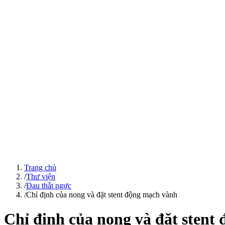
Trang chủ
/
Thư viện
/
Đau thắt ngực
/
Chỉ định của nong và đặt stent động mạch vành
Chỉ định của nong và đặt stent