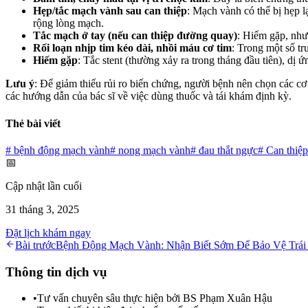
Hẹp/tắc mạch vành sau can thiệp
: Mạch vành có thể bị hẹp l
rộng lòng mạch.
Tắc mạch ở tay (nếu can thiệp đường quay)
: Hiếm gặp, như
Rối loạn nhịp tim kéo dài, nhồi máu cơ tim
: Trong một số tr
Hiếm gặp
: Tắc stent (thường xảy ra trong tháng đầu tiên), d
Lưu ý
: Để giảm thiểu rủi ro biến chứng, người bệnh nên chọn các cơ 
các hướng dẫn của bác sĩ về việc dùng thuốc và tái khám định kỳ.
Thẻ bài viết
#
bệnh động mạch vành
#
nong mạch vành
#
đau thắt ngực
#
Can thiệ
📅
Cập nhật lần cuối
31 tháng 3, 2025
Đặt lịch khám ngay
Bài trước
Bệnh Động Mạch Vành: Nhận Biết Sớm Để Bảo Vệ Trái
Thông tin dịch vụ
•
Tư vấn chuyên sâu thực hiện bởi BS Phạm Xuân Hậu