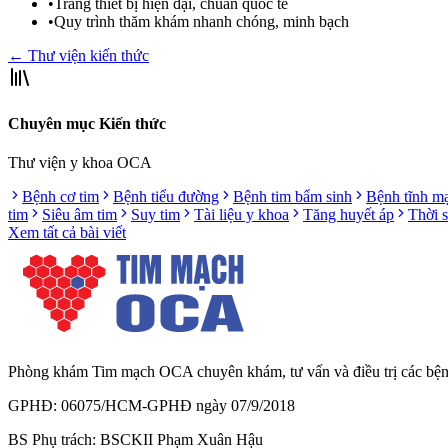
•
Trang thiết bị hiện đại, chuẩn quốc tế
•
Quy trình thăm khám nhanh chóng, minh bạch
← Thư viện kiến thức
Chuyên mục Kiến thức
Thư viện y khoa OCA
Bệnh cơ tim
Bệnh tiểu đường
Bệnh tim bẩm sinh
Bệnh tĩnh m
tim
Siêu âm tim
Suy tim
Tài liệu y khoa
Tăng huyết áp
Thời 
Xem tất cả bài viết
Phòng khám Tim mạch OCA chuyên khám, tư vấn và điều trị các bệnh l
GPHĐ: 06075/HCM-GPHĐ ngày 07/9/2018
BS Phụ trách: BSCKII Phạm Xuân Hậu