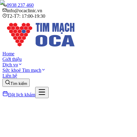
0938 237 460
info@ocaclinic.vn
T2-T7: 17:00-19:30
Home
Giới thiệu
Dịch vụ
Sức khoẻ Tim mạch
Liên hệ
Tìm kiếm
Đặt lịch khám