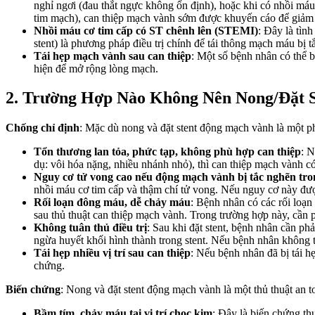
nghỉ ngơi (đau thắt ngực không ổn định), hoặc khi có nhồi má
tim mạch), can thiệp mạch vành sớm được khuyến cáo để giảm 
Nhồi máu cơ tim cấp có ST chênh lên (STEMI)
: Đây là tìn
stent) là phương pháp điều trị chính để tái thông mạch máu bị 
Tái hẹp mạch vành sau can thiệp
: Một số bệnh nhân có thể b
hiện để mở rộng lòng mạch.
2. Trường Hợp Nào Không Nên Nong/Đặt S
Chống chỉ định
: Mặc dù nong và đặt stent động mạch vành là một p
Tổn thương lan tỏa, phức tạp, không phù hợp can thiệp
: N
dụ: vôi hóa nặng, nhiều nhánh nhỏ), thì can thiệp mạch vành có
Nguy cơ tử vong cao nếu động mạch vành bị tắc nghẽn tron
nhồi máu cơ tim cấp và thậm chí tử vong. Nếu nguy cơ này đượ
Rối loạn đông máu, dễ chảy máu
: Bệnh nhân có các rối loạ
sau thủ thuật can thiệp mạch vành. Trong trường hợp này, cần 
Không tuân thủ điều trị
: Sau khi đặt stent, bệnh nhân cần ph
ngừa huyết khối hình thành trong stent. Nếu bệnh nhân không tuâ
Tái hẹp nhiều vị trí sau can thiệp
: Nếu bệnh nhân đã bị tái hẹ
chứng.
Biến chứng
: Nong và đặt stent động mạch vành là một thủ thuật an 
Bầm tím, chảy máu tại vị trí chọc kim
: Đây là biến chứng th