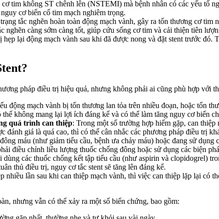
u cơ tim không ST chênh lên (NSTEMI) mà bệnh nhân có các yếu tố nguy
nguy cơ biến cố tim mạch nghiêm trọng.
h trạng tắc nghẽn hoàn toàn động mạch vành, gây ra tổn thương cơ tim
tắc nghẽn càng sớm càng tốt, giúp cứu sống cơ tim và cải thiện tiên lượ
ị hẹp lại động mạch vành sau khi đã được nong và đặt stent trước đó. 
tent?
hương pháp điều trị hiệu quả, nhưng không phải ai cũng phù hợp với t
ếu động mạch vành bị tổn thương lan tỏa trên nhiều đoạn, hoặc tổn thư
 thể không mang lại lợi ích đáng kể và có thể làm tăng nguy cơ biến c
g quá trình can thiệp
: Trong một số trường hợp hiếm gặp, can thiệp
c đánh giá là quá cao, thì có thể cân nhắc các phương pháp điều trị
n đông máu (như giảm tiểu cầu, bệnh ưa chảy máu) hoặc đang sử dụng
phải điều chỉnh liều lượng thuốc chống đông hoặc sử dụng các biện ph
ải dùng các thuốc chống kết tập tiểu cầu (như aspirin và clopidogrel) tr
n thủ điều trị, nguy cơ tắc stent sẽ tăng lên đáng kể.
p nhiều lần sau khi can thiệp mạch vành, thì việc can thiệp lặp lại có t
toàn, nhưng vẫn có thể xảy ra một số biến chứng, bao gồm:
ường gặp nhất, thường nhẹ và tự khỏi sau vài ngày.