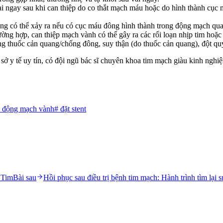
ại ngay sau khi can thiệp do co thắt mạch máu hoặc do hình thành cục 
ng có thể xảy ra nếu có cục máu đông hình thành trong động mạch qua
ường hợp, can thiệp mạch vành có thể gây ra các rối loạn nhịp tim hoặc
ị ứng thuốc cản quang/chống đông, suy thận (do thuốc cản quang), đột 
sở y tế uy tín, có đội ngũ bác sĩ chuyên khoa tim mạch giàu kinh nghiệ
p động mạch vành
#
đặt stent
 Tim
Bài sau
Hồi phục sau điều trị bệnh tim mạch: Hành trình tìm lại 