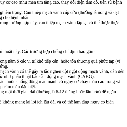
 cơ cao (như men tim tăng cao, thay đổi điện tâm đồ, tiền sử bệnh
 nghiêm trọng. Can thiệp mạch vành cấp cứu (thường là nong và đặt
ng cho bệnh nhân.
Trong trường hợp này, can thiệp mạch vành lặp lại có thể được thực
hủ thuật này. Các trường hợp chống chỉ định bao gồm:
ơng nằm ở các vị trí khó tiếp cận, hoặc tổn thương quá phức tạp (ví
hứng.
 mạch vành có thể gây ra tắc nghẽn đột ngột động mạch vành, dẫn đến
 khác như phẫu thuật bắc cầu động mạch vành (CABG).
 các thuốc chống đông máu mạnh có nguy cơ chảy máu cao trong và
áp cầm máu đặc biệt.
ong một thời gian dài (thường là 6-12 tháng hoặc lâu hơn) để ngăn
hể không mang lại lợi ích lâu dài và có thể làm tăng nguy cơ biến