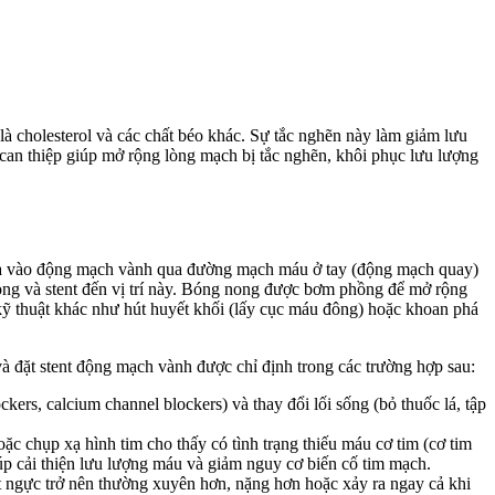
à cholesterol và các chất béo khác. Sự tắc nghẽn này làm giảm lưu
 can thiệp giúp mở rộng lòng mạch bị tắc nghẽn, khôi phục lưu lượng
 đưa vào động mạch vành qua đường mạch máu ở tay (động mạch quay)
ong và stent đến vị trí này. Bóng nong được bơm phồng để mở rộng
 kỹ thuật khác như hút huyết khối (lấy cục máu đông) hoặc khoan phá
ặt stent động mạch vành được chỉ định trong các trường hợp sau:
ckers, calcium channel blockers) và thay đổi lối sống (bỏ thuốc lá, tập
ặc chụp xạ hình tim cho thấy có tình trạng thiếu máu cơ tim (cơ tim
úp cải thiện lưu lượng máu và giảm nguy cơ biến cố tim mạch.
t ngực trở nên thường xuyên hơn, nặng hơn hoặc xảy ra ngay cả khi