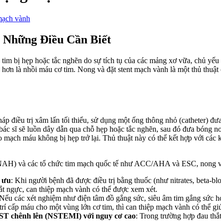
mạch vành
 Những Điều Cần Biết
m bị hẹp hoặc tắc nghẽn do sự tích tụ của các mảng xơ vữa, chủ yếu l
 hơn là nhồi máu cơ tim. Nong và đặt stent mạch vành là một thủ thuật
áp điều trị xâm lấn tối thiểu, sử dụng một ống thông nhỏ (catheter)
ác sĩ sẽ luồn dây dẫn qua chỗ hẹp hoặc tắc nghẽn, sau đó đưa bóng n
o mạch máu không bị hẹp trở lại. Thủ thuật này có thể kết hợp với các
AH) và các tổ chức tim mạch quốc tế như ACC/AHA và ESC, nong và đ
i ưu
: Khi người bệnh đã được điều trị bằng thuốc (như nitrates, beta-blo
ắt ngực, can thiệp mạch vành có thể được xem xét.
 Nếu các xét nghiệm như điện tâm đồ gắng sức, siêu âm tim gắng sức ho
í cấp máu cho một vùng lớn cơ tim, thì can thiệp mạch vành có thể gi
 ST chênh lên (NSTEMI) với nguy cơ cao
: Trong trường hợp đau thắ