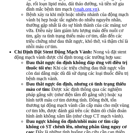
áp, rối loạn lipid máu, đái tháo đường, và tiền sử gia
đình mắc bệnh tim mạch (
vnah.org.vn
).
Bệnh xảy ra khi một hoặc nhiều nhánh của động mạch
vành bị hẹp hoặc tắc nghẽn do nhiều nguyên nhân,
thường gặp nhất là do sự hình thành của các mảng xơ
vữa. Điều này làm giảm lưu lượng máu đến nuôi cơ
tim, gây ra tình trạng thiếu máu cơ tim, dẫn đến các
triệu chứng như đau thắt ngực, khó thở, và thậm chí là
nhồi máu cơ tim.
Chỉ Định Đặt Stent Động Mạch Vành:
Nong và đặt stent
động mạch vành được chỉ định trong các trường hợp sau:
Đau thắt ngực ổn định không đáp ứng với điều trị
thuốc tối ưu:
Khi các triệu chứng đau thắt ngực vẫn
còn dai dẳng mặc dù đã sử dụng các loại thuốc điều trị
bệnh mạch vành.
Đau thắt ngực ổn định, nhưng có tình trạng thiếu
máu cơ tim:
Được xác định thông qua các nghiệm
pháp gắng sức (như điện tâm đồ gắng sức) hoặc xạ
hình tưới máu cơ tim dương tính. Đồng thời, tổn
thương tại động mạch vành cần cấp máu cho một vùng
cơ tim lớn, được đánh giá trên các thăm dò chẩn đoán
hình ảnh không xâm lấn (như chụp CT mạch vành).
Đau ngực không ổn định/nhồi máu cơ tim cấp
không có ST chênh lên, nhưng phân tầng nguy cơ
cao:
Đây là những tình huống cấp cứu cần can thiệp