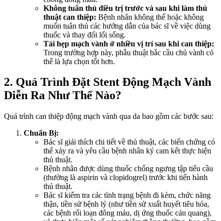
Không tuân thủ điều trị trước và sau khi làm thủ
thuật can thiệp:
Bệnh nhân không thể hoặc không
muốn tuân thủ các hướng dẫn của bác sĩ về việc dùng
thuốc và thay đổi lối sống.
Tái hẹp mạch vành ở nhiều vị trí sau khi can thiệp:
Trong trường hợp này, phẫu thuật bắc cầu chủ vành có
thể là lựa chọn tốt hơn.
2. Quá Trình Đặt Stent Động Mạch Vành
Diễn Ra Như Thế Nào?
Quá trình can thiệp động mạch vành qua da bao gồm các bước sau:
Chuẩn Bị:
Bác sĩ giải thích chi tiết về thủ thuật, các biến chứng có
thể xảy ra và yêu cầu bệnh nhân ký cam kết thực hiện
thủ thuật.
Bệnh nhân được dùng thuốc chống ngưng tập tiểu cầu
(thường là aspirin và clopidogrel) trước khi tiến hành
thủ thuật.
Bác sĩ kiểm tra các tình trạng bệnh đi kèm, chức năng
thận, tiền sử bệnh lý (như tiền sử xuất huyết tiêu hóa,
các bệnh rối loạn đông máu, dị ứng thuốc cản quang),