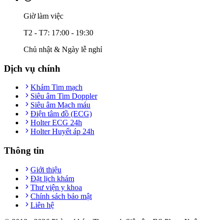
Giờ làm việc
T2 - T7: 17:00 - 19:30
Chủ nhật & Ngày lễ nghỉ
Dịch vụ chính
Khám Tim mạch
Siêu âm Tim Doppler
Siêu âm Mạch máu
Điện tâm đồ (ECG)
Holter ECG 24h
Holter Huyết áp 24h
Thông tin
Giới thiệu
Đặt lịch khám
Thư viện y khoa
Chính sách bảo mật
Liên hệ