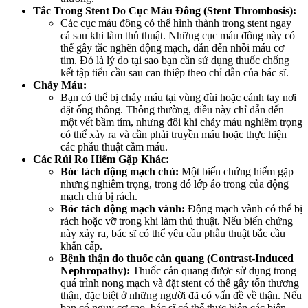
Tắc Trong Stent Do Cục Máu Đông (Stent Thrombosis):
Các cục máu đông có thể hình thành trong stent ngay
cả sau khi làm thủ thuật. Những cục máu đông này có
thể gây tắc nghẽn động mạch, dẫn đến nhồi máu cơ
tim. Đó là lý do tại sao bạn cần sử dụng thuốc chống
kết tập tiểu cầu sau can thiệp theo chỉ dẫn của bác sĩ.
Chảy Máu:
Bạn có thể bị chảy máu tại vùng đùi hoặc cánh tay nơi
đặt ống thông. Thông thường, điều này chỉ dẫn đến
một vết bầm tím, nhưng đôi khi chảy máu nghiêm trọng
có thể xảy ra và cần phải truyền máu hoặc thực hiện
các phẫu thuật cầm máu.
Các Rủi Ro Hiếm Gặp Khác:
Bóc tách động mạch chủ:
Một biến chứng hiếm gặp
nhưng nghiêm trọng, trong đó lớp áo trong của động
mạch chủ bị rách.
Bóc tách động mạch vành:
Động mạch vành có thể bị
rách hoặc vỡ trong khi làm thủ thuật. Nếu biến chứng
này xảy ra, bác sĩ có thể yêu cầu phẫu thuật bắc cầu
khẩn cấp.
Bệnh thận do thuốc cản quang (Contrast-Induced
Nephropathy):
Thuốc cản quang được sử dụng trong
quá trình nong mạch và đặt stent có thể gây tổn thương
thận, đặc biệt ở những người đã có vấn đề về thận. Nếu
bạn có nguy cơ cao, bác sĩ có thể thực hiện các biện