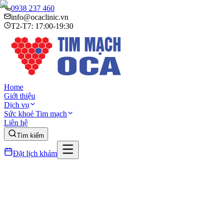
0938 237 460
info@ocaclinic.vn
T2-T7: 17:00-19:30
Home
Giới thiệu
Dịch vụ
Sức khoẻ Tim mạch
Liên hệ
Tìm kiếm
Đặt lịch khám