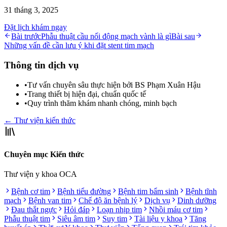
31 tháng 3, 2025
Đặt lịch khám ngay
Bài trước
Phẫu thuật cầu nối động mạch vành là gì
Bài sau
Những vấn đề cần lưu ý khi đặt stent tim mạch
Thông tin dịch vụ
•
Tư vấn chuyên sâu thực hiện bởi BS Phạm Xuân Hậu
•
Trang thiết bị hiện đại, chuẩn quốc tế
•
Quy trình thăm khám nhanh chóng, minh bạch
← Thư viện kiến thức
Chuyên mục Kiến thức
Thư viện y khoa OCA
Bệnh cơ tim
Bệnh tiểu đường
Bệnh tim bẩm sinh
Bệnh tĩnh
mạch
Bệnh van tim
Chế độ ăn bệnh lý
Dịch vụ
Dinh dưỡng
Đau thắt ngực
Hỏi đáp
Loạn nhịp tim
Nhồi máu cơ tim
Phẫu thuật tim
Siêu âm tim
Suy tim
Tài liệu y khoa
Tăng