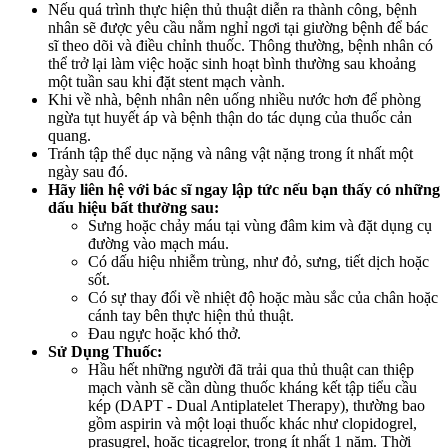
Nếu quá trình thực hiện thủ thuật diễn ra thành công, bệnh
nhân sẽ được yêu cầu nằm nghỉ ngơi tại giường bệnh để bác
sĩ theo dõi và điều chỉnh thuốc. Thông thường, bệnh nhân có
thể trở lại làm việc hoặc sinh hoạt bình thường sau khoảng
một tuần sau khi đặt stent mạch vành.
Khi về nhà, bệnh nhân nên uống nhiều nước hơn để phòng
ngừa tụt huyết áp và bệnh thận do tác dụng của thuốc cản
quang.
Tránh tập thể dục nặng và nâng vật nặng trong ít nhất một
ngày sau đó.
Hãy liên hệ với bác sĩ ngay lập tức nếu bạn thấy có những
dấu hiệu bất thường sau:
Sưng hoặc chảy máu tại vùng đâm kim và đặt dụng cụ
đường vào mạch máu.
Có dấu hiệu nhiễm trùng, như đỏ, sưng, tiết dịch hoặc
sốt.
Có sự thay đổi về nhiệt độ hoặc màu sắc của chân hoặc
cánh tay bên thực hiện thủ thuật.
Đau ngực hoặc khó thở.
Sử Dụng Thuốc:
Hầu hết những người đã trải qua thủ thuật can thiệp
mạch vành sẽ cần dùng thuốc kháng kết tập tiểu cầu
kép (DAPT - Dual Antiplatelet Therapy), thường bao
gồm aspirin và một loại thuốc khác như clopidogrel,
prasugrel, hoặc ticagrelor, trong ít nhất 1 năm. Thời