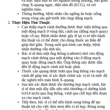
và thực hiện một số xét nghiệm thông thường, bao gồm
chụp X-quang ngực, điện tâm đồ (ECG), và xét
nghiệm máu.
Thông thường, bệnh nhân cần ngừng ăn hoặc uống
trong vòng sáu giờ trước khi chụp động mạch.
Thực Hiện Thủ Thuật:
Can thiệp mạch vành thường được thực hiện thông qua
một động mạch ở vùng đùi, cánh tay (động mạch quay)
hoặc cổ tay. Bệnh nhân được gây tê tại vị trí tiến hành
thủ thuật và có thể được cho dùng thuốc an thần để
giúp thư giãn. Trong suốt quá trình can thiệp, bệnh
nhân thường vẫn tỉnh táo.
Bác sĩ sẽ đưa một ống thông (catheter) nhỏ vào động
mạch vành thông qua một đường vào ở động mạch
quay hoặc động mạch đùi. Ống thông này được dẫn
đến lỗ động mạch vành trái hoặc phải.
Thuốc cản quang được bơm qua ống thông vào mạch
vành để giúp bác sĩ xác định chính xác vị trí và mức độ
tắc nghẽn trên màn hình X-quang.
Sau khi xác định được tổn thương hẹp mạch vành, bác
sĩ sẽ đưa một dây dẫn siêu nhỏ (thường có đường kính
0,014 inch) qua ống thông, vượt qua chỗ hẹp đến đoạn
xa của mạch vành.
Tiếp theo, bác sĩ có thể tiến hành nong bóng để tạo
thuận lợi cho việc đưa stent đến vị trí hẹp. Bóng nong