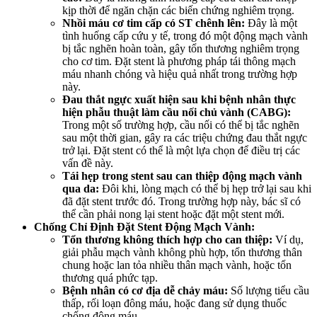
kịp thời để ngăn chặn các biến chứng nghiêm trọng.
Nhồi máu cơ tim cấp có ST chênh lên:
Đây là một
tình huống cấp cứu y tế, trong đó một động mạch vành
bị tắc nghẽn hoàn toàn, gây tổn thương nghiêm trọng
cho cơ tim. Đặt stent là phương pháp tái thông mạch
máu nhanh chóng và hiệu quả nhất trong trường hợp
này.
Đau thắt ngực xuất hiện sau khi bệnh nhân thực
hiện phẫu thuật làm cầu nối chủ vành (CABG):
Trong một số trường hợp, cầu nối có thể bị tắc nghẽn
sau một thời gian, gây ra các triệu chứng đau thắt ngực
trở lại. Đặt stent có thể là một lựa chọn để điều trị các
vấn đề này.
Tái hẹp trong stent sau can thiệp động mạch vành
qua da:
Đôi khi, lòng mạch có thể bị hẹp trở lại sau khi
đã đặt stent trước đó. Trong trường hợp này, bác sĩ có
thể cần phải nong lại stent hoặc đặt một stent mới.
Chống Chỉ Định Đặt Stent Động Mạch Vành:
Tổn thương không thích hợp cho can thiệp:
Ví dụ,
giải phẫu mạch vành không phù hợp, tổn thương thân
chung hoặc lan tỏa nhiều thân mạch vành, hoặc tổn
thương quá phức tạp.
Bệnh nhân có cơ địa dễ chảy máu:
Số lượng tiểu cầu
thấp, rối loạn đông máu, hoặc đang sử dụng thuốc
chống đông máu.