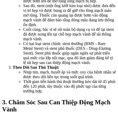
được bơm lên để mở rộng lòng mạch bị hẹp.
Sau đó, stent (một ống lưới kim loại nhỏ) được đưa đến
vị trí hẹp và được bung ra để giữ cho lòng mạch máu
mở rộng. Thuốc cản quang lại được bơm vào động
mạch vành để đảm bảo rằng dòng máu đang lưu thông
ổn định.
Cuối cùng, bác sĩ sẽ rút toàn bộ dụng cụ và để lại stent
đã được nong lên tại chỗ hẹp mạch vành để tái thông
mạch vành.
Có hai loại stent chính: stent thường (BMS - Bare
Metal Stent) và stent phủ thuốc (DES - Drug-Eluting
Stent). Stent phủ thuốc giúp ngăn ngừa sự phát triển
quá mức của lớp nội mạc, qua đó làm giảm đáng kể tỷ
lệ tái hẹp sau can thiệp động mạch vành.
Theo Dõi Sau Thủ Thuật:
Nhịp tim, mạch, huyết áp và mức oxy của bệnh nhân sẽ
được theo dõi liên tục trong suốt quá trình.
Thời gian tiến hành thủ thuật thường kéo dài từ 45 phút
đến 120 phút, tùy thuộc vào độ phức tạp của từng
trường hợp.
3. Chăm Sóc Sau Can Thiệp Động Mạch
Vành