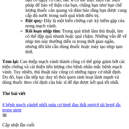
pháp để bảo vệ thận của bạn, chẳng hạn như hạn chế
lượng thuốc cản quang và đảm bảo rằng bạn được cung
cấp đủ nước trong suốt quá trình điều trị.
Đột quỵ:
Đây là một biến chứng cực kỳ hiếm gặp của
nong mạch vành.
Rối loạn nhịp tim:
Trong quá trình làm thủ thuật, tim
có thể đập quá nhanh hoặc quá chậm. Những vấn đề về
nhịp tim này thường diễn ra trong thời gian ngắn,
nhưng đôi khi cần dùng thuốc hoặc máy tạo nhịp tạm
thời.
Tóm lại:
Can thiệp mạch vành thành công có thể giúp giảm bớt các
triệu chứng và cải thiện tiên lượng cho bệnh nhân mắc bệnh mạch
vành. Tuy nhiên, thủ thuật này cũng có những nguy cơ nhất định.
Do đó, bạn cần tiếp tục duy trì thói quen sinh hoạt lành mạnh và
dùng thuốc theo chỉ định của bác sĩ để đạt được kết quả tốt nhất.
Thẻ bài viết
#
bệnh mạch vành
#
nhồi máu cơ tim
#
đau thắt ngực
#
tái hẹp
#
tắc
trong stent
📅
Cập nhật lần cuối