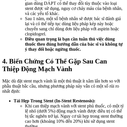
gian dùng DAPT có thể thay đổi tùy thuộc vào loại
stent được sử dụng, nguy cơ chảy máu của bệnh nhân,
và các yếu tố khác.
Sau 1 năm, một số bệnh nhân sẽ được bác sĩ đánh giá
lại và có thể tiếp tục dùng liệu pháp kép này hoặc
chuyển sang chỉ dùng đơn liệu pháp với aspirin hoặc
clopidogrel.
Điều quan trọng là bạn cần tuân thủ việc dùng
thuốc theo đúng hướng dẫn của bác sĩ và không tự
ý thay đổi hoặc ngừng thuốc.
4. Biến Chứng Có Thể Gặp Sau Can
Thiệp Động Mạch Vành
Mặc dù đặt stent mạch vành là một thủ thuật ít xâm lấn hơn so với
phẫu thuật bắc cầu, nhưng phương pháp này vẫn có một số rủi ro
nhất định:
Tái Hẹp Trong Stent (In-Stent Restenosis):
Khi can thiệp mạch vành với stent phủ thuốc, có một tỷ
lệ nhỏ (dưới 5%) động mạch vành được điều trị có thể
bị tắc nghẽn trở lại. Nguy cơ tái hẹp trong stent thường
cao hơn (khoảng 10% đến 20%) khi sử dụng stent
thường.