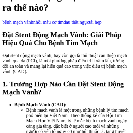
ra thế nào?
bệnh mạch vành
nhồi máu cơ tim
đau thắt ngực
tái hẹp
Đặt Stent Động Mạch Vành: Giải Pháp
Hiệu Quả Cho Bệnh Tim Mạch
Đặt stent động mạch vành, hay còn gọi là thủ thuật can thiệp mạch
vành qua da (PCI), là một phương pháp điều trị ít xâm lấn, tương
đối an toàn và mang lại hiệu quả cao trong việc điều trị bệnh mạch
vành (CAD).
1. Trường Hợp Nào Cần Đặt Stent Động
Mạch Vành?
Bệnh Mạch Vành (CAD):
Bệnh mạch vành là một trong những bệnh lý tim mạch
phổ biến tại Việt Nam. Theo thống kê của Hội Tim
Mạch Học Việt Nam, tỷ lệ mắc bệnh mạch vành ngày
càng gia tăng, đặc biệt ở người cao tuổi và những
người có yếu tố nguy cơ như hút thuốc lá, tăng huyết