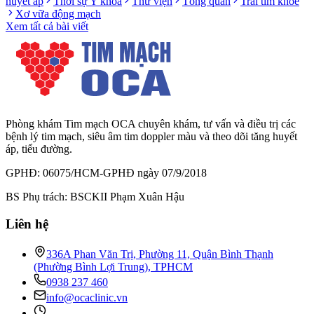
huyết áp
Thời sự Y khoa
Thư viện
Tổng quan
Trái tim khỏe
Xơ vữa động mạch
Xem tất cả bài viết
Phòng khám Tim mạch OCA chuyên khám, tư vấn và điều trị các
bệnh lý tim mạch, siêu âm tim doppler màu và theo dõi tăng huyết
áp, tiểu đường.
GPHĐ: 06075/HCM-GPHĐ ngày 07/9/2018
BS Phụ trách: BSCKII Phạm Xuân Hậu
Liên hệ
336A Phan Văn Trị, Phường 11, Quận Bình Thạnh
(Phường Bình Lợi Trung), TPHCM
0938 237 460
info@ocaclinic.vn