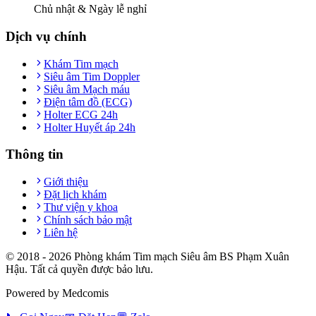
Chủ nhật & Ngày lễ nghỉ
Dịch vụ chính
Khám Tim mạch
Siêu âm Tim Doppler
Siêu âm Mạch máu
Điện tâm đồ (ECG)
Holter ECG 24h
Holter Huyết áp 24h
Thông tin
Giới thiệu
Đặt lịch khám
Thư viện y khoa
Chính sách bảo mật
Liên hệ
© 2018 -
2026
Phòng khám Tim mạch Siêu âm BS Phạm Xuân
Hậu. Tất cả quyền được bảo lưu.
Powered by Medcomis