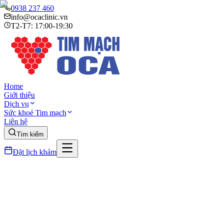
0938 237 460
info@ocaclinic.vn
T2-T7: 17:00-19:30
Home
Giới thiệu
Dịch vụ
Sức khoẻ Tim mạch
Liên hệ
Tìm kiếm
Đặt lịch khám