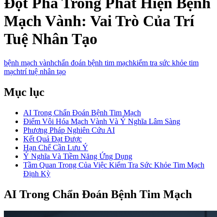
Đột Phá Trong Phát Hiện Bệnh
Mạch Vành: Vai Trò Của Trí
Tuệ Nhân Tạo
bệnh mạch vành
chẩn đoán bệnh tim mạch
kiểm tra sức khỏe tim
mạch
trí tuệ nhân tạo
Mục lục
AI Trong Chẩn Đoán Bệnh Tim Mạch
Điểm Vôi Hóa Mạch Vành Và Ý Nghĩa Lâm Sàng
Phương Pháp Nghiên Cứu AI
Kết Quả Đạt Được
Hạn Chế Cần Lưu Ý
Ý Nghĩa Và Tiềm Năng Ứng Dụng
Tầm Quan Trọng Của Việc Kiểm Tra Sức Khỏe Tim Mạch
Định Kỳ
AI Trong Chẩn Đoán Bệnh Tim Mạch