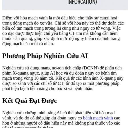
Điểm vôi hóa mạch vành là một dấu hiệu cho thấy sự canxi hoá
trong động mạch do xơ vữa. Chỉ số vôi hóa này có thể dự đoán các
biến cố tim mạch trong tương lai cũng như nguy cơ tử vong. Việc
đo đạc được thực hiện chủ yếu bằng CT tim mà không cần tiêm
thuốc cản quang, giúp xác định mức độ nguy hiểm của tình trạng
động mạch của mỗi cá nhân.
Phương Pháp Nghiên Cứu AI
Nghiên cứu sử dụng mạng nơ-ron tích chập (DCNN) để phân tích
phim X-quang ngực, giúp AI học và dự đoán nguy cơ bệnh tim
mạch trong vòng 10 năm tới. Kết quả từ các hình ảnh X-quang này
được so sánh với các chỉ số từ CT, từ đó tạo ra một phương pháp
phát hiện bệnh tiềm năng cho bác sĩ và bệnh nhân.
Kết Quả Đạt Được
Nghiên cứu chứng minh rằng AI có thể phát hiện vôi hóa mạch
vành, và do đó có thể giúp dự đoán nguy cơ
bệnh mạch vành
cao
hơn ở những người có dấu hiệu này mà không phụ thuộc vào các