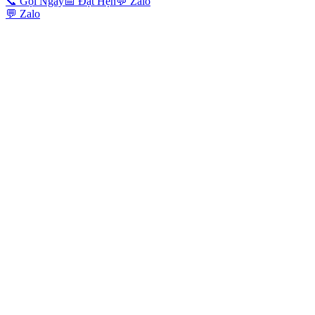
📞
Gọi Ngay
📅
Đặt Hẹn
💬
Zalo
💬
Zalo