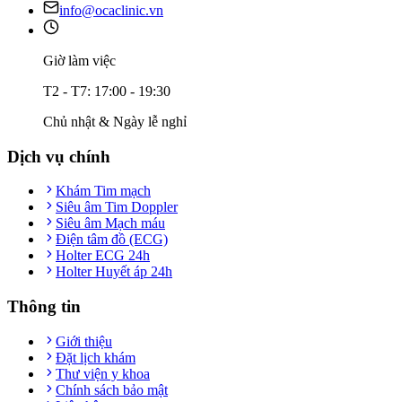
info@ocaclinic.vn
Giờ làm việc
T2 - T7: 17:00 - 19:30
Chủ nhật & Ngày lễ nghỉ
Dịch vụ chính
Khám Tim mạch
Siêu âm Tim Doppler
Siêu âm Mạch máu
Điện tâm đồ (ECG)
Holter ECG 24h
Holter Huyết áp 24h
Thông tin
Giới thiệu
Đặt lịch khám
Thư viện y khoa
Chính sách bảo mật