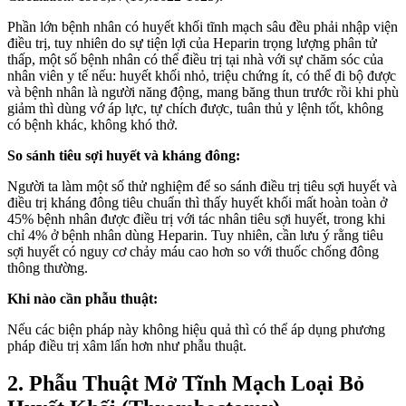
Phần lớn bệnh nhân có huyết khối tĩnh mạch sâu đều phải nhập viện
điều trị, tuy nhiên do sự tiện lợi của Heparin trọng lượng phân tử
thấp, một số bệnh nhân có thể điều trị tại nhà với sự chăm sóc của
nhân viên y tế nếu: huyết khối nhỏ, triệu chứng ít, có thể đi bộ được
và bệnh nhân là người năng động, mang băng thun trước rồi khi phù
giảm thì dùng vớ áp lực, tự chích được, tuân thủ y lệnh tốt, không
có bệnh khác, không khó thở.
So sánh tiêu sợi huyết và kháng đông:
Người ta làm một số thử nghiệm để so sánh điều trị tiêu sợi huyết và
điều trị kháng đông tiêu chuẩn thì thấy huyết khối mất hoàn toàn ở
45% bệnh nhân được điều trị với tác nhân tiêu sợi huyết, trong khi
chỉ 4% ở bệnh nhân dùng Heparin. Tuy nhiên, cần lưu ý rằng tiêu
sợi huyết có nguy cơ chảy máu cao hơn so với thuốc chống đông
thông thường.
Khi nào cần phẫu thuật:
Nếu các biện pháp này không hiệu quả thì có thể áp dụng phương
pháp điều trị xâm lấn hơn như phẫu thuật.
2. Phẫu Thuật Mở Tĩnh Mạch Loại Bỏ