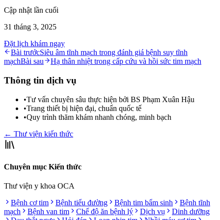
Cập nhật lần cuối
31 tháng 3, 2025
Đặt lịch khám ngay
Bài trước
Siêu âm tĩnh mạch trong đánh giá bệnh suy tĩnh
mạch
Bài sau
Hạ thân nhiệt trong cấp cứu và hồi sức tim mạch
Thông tin dịch vụ
•
Tư vấn chuyên sâu thực hiện bởi BS Phạm Xuân Hậu
•
Trang thiết bị hiện đại, chuẩn quốc tế
•
Quy trình thăm khám nhanh chóng, minh bạch
← Thư viện kiến thức
Chuyên mục Kiến thức
Thư viện y khoa OCA
Bệnh cơ tim
Bệnh tiểu đường
Bệnh tim bẩm sinh
Bệnh tĩnh
mạch
Bệnh van tim
Chế độ ăn bệnh lý
Dịch vụ
Dinh dưỡng