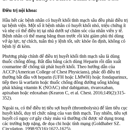
Điều trị nội khoa:
Hầu hết các bệnh nhân có huyết khối tĩnh mạch sâu đều phải điều trị
tại bệnh viện. Một số ít bệnh nhân có huyết khối nhỏ, triệu chứng ít
và nhẹ có thể điều trị tại nhà dưới sự chăm sóc của nhân viên y tế.
Bệnh nhân có thể mang băng thun trước rồi khi giảm phù thì dùng
vớ áp lực, tự chích, tuân thủ y lệnh tốt, sức khỏe ổn định, không có
bệnh lý đi kèm.
Phương pháp chính để điều trị huyết khối tĩnh mạch sâu là dùng
thuốc chống đông. Bắt đầu bằng cách dùng Heparin rồi dẫn xuất
coumarine để chống tái phát huyết khối. Theo hướng dẫn của
ACCP (American College of Chest Physicians), phác đồ điều trị
thường bắt đầu với heparin (UFH hoặc LMWH) hoặc fondaparinux,
tiếp theo là warfarin hoặc thuốc chống đông đường uống không
phải kháng vitamin K (NOAC) như dabigatran, rivaroxaban,
apixaban hoặc edoxaban (Kearon C, et al. Chest. 2016;149(2):315-
352).
Ngoài ra, có thể điều trị tiêu sợi huyết (thrombolysis) để làm tiêu cục
huyết khối, duy trì chức năng của van tĩnh mạch. Tuy nhiên, tiêu sợi
huyết có nguy cơ gây chảy máu và thường chỉ được sử dụng trong
các trường hợp nặng, đe dọa chi hoặc tính mạng (Goldhaber SZ.
Circulation. 1998;97(16):1622-1625).