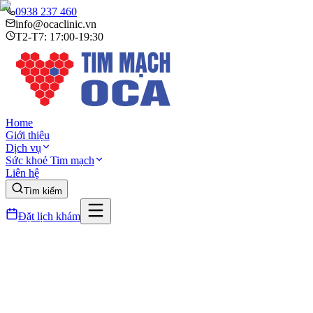
0938 237 460
info@ocaclinic.vn
T2-T7: 17:00-19:30
Home
Giới thiệu
Dịch vụ
Sức khoẻ Tim mạch
Liên hệ
Tìm kiếm
Đặt lịch khám