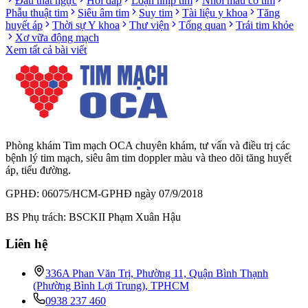
Đau thắt ngực
Hỏi đáp
Loạn nhịp tim
Nhồi máu cơ tim
Phẫu thuật tim
Siêu âm tim
Suy tim
Tài liệu y khoa
Tăng
huyết áp
Thời sự Y khoa
Thư viện
Tổng quan
Trái tim khỏe
Xơ vữa động mạch
Xem tất cả bài viết
Phòng khám Tim mạch OCA chuyên khám, tư vấn và điều trị các
bệnh lý tim mạch, siêu âm tim doppler màu và theo dõi tăng huyết
áp, tiểu đường.
GPHĐ: 06075/HCM-GPHĐ ngày 07/9/2018
BS Phụ trách: BSCKII Phạm Xuân Hậu
Liên hệ
336A Phan Văn Trị, Phường 11, Quận Bình Thạnh
(Phường Bình Lợi Trung), TPHCM
0938 237 460