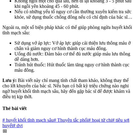
Không ngồi một chỗ quá lâu, nên đi lại khoảng 3 - 5 phút sau
khi ngồi yên khoảng 45 - 60 phút.
Nếu có những yếu tố nguy cơ cần thường xuyên kiểm tra sức
khỏe, sử dụng thuốc chống đông nếu có chỉ định của bác sĩ…
Ngoài ra, một số biện pháp khác có thể giúp phòng ngừa huyết khối
tĩnh mạch sâu:
Sử dụng vớ áp lực: Vớ áp lực giúp cải thiện lưu thông máu ở
chân và giảm nguy cơ hình thành cục máu đông.
Uống đủ nước: Đảm bảo cơ thể đủ nước giúp máu lưu thông
dễ dàng hơn.
Tránh hút thuốc: Hút thuốc làm tăng nguy cơ hình thành cục
máu đông.
Lưu ý:
Bài viết này chỉ mang tính chất tham khảo, không thay thế
cho lời khuyên của bác sĩ. Nếu bạn có bất kỳ triệu chứng nào nghi
ngờ huyết khối tĩnh mạch sâu, hãy đến gặp bác sĩ để được khám và
điều trị kịp thời.
Thẻ bài viết
#
huyết khối tĩnh mạch sâu
#
Thuyên tắc phổi
#
hoại tử chi
#
tiêu sợi
huyết
#
dvt
📅